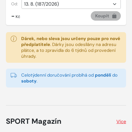
Od:
-
Koupit
Kč
Dárek, nebo sleva jsou určeny pouze pro nové
předplatitele
.
Dárky jsou odesílány na adresu
plátce, a to zpravidla do 6 týdnů od provedení
úhrady.
Celotýdenní doručování probíhá od
pondělí
do
soboty
.
SPORT Magazín
Více