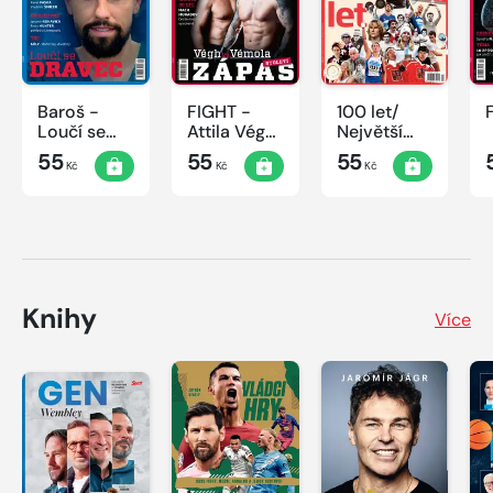
Baroš -
FIGHT -
100 let/
Loučí se
Attila Végh
Největší
dravec
vs. Karlos
okamžiky
55
55
55
Kč
Kč
Kč
Vémola
českého
sportu
Knihy
Více