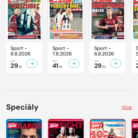
Sport -
Sport -
Sport -
8.8.2026
7.8.2026
6.8.2026
od
od
od
29
41
29
Kč
Kč
Kč
Speciály
Více