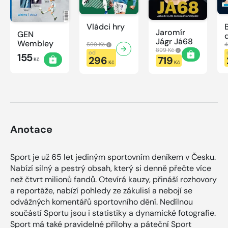
Vládci hry
Jaromír
GEN
Jágr Já68
Wembley
599 Kč
4
899 Kč
od
155
296
719
Kč
Kč
Kč
Anotace
Sport je už 65 let jediným sportovním deníkem v Česku.
Nabízí silný a pestrý obsah, který si denně přečte více
než čtvrt milionů fandů. Otevírá kauzy, přináší rozhovory
a reportáže, nabízí pohledy ze zákulisí a nebojí se
odvážných komentářů sportovního dění. Nedílnou
součástí Sportu jsou i statistiky a dynamické fotografie.
Sport má také pravidelné přílohy a páteční Sport