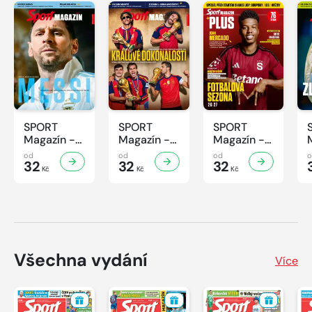
SPORT
SPORT
SPORT
Magazín -
Magazín -
Magazín -
32/2026
31/2026
30/2026
od
od
od
32
32
32
Kč
Kč
Kč
Všechna vydání
Více