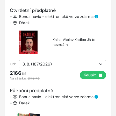
Čtvrtletní předplatné
+
Bonus navíc - elektronická verze zdarma
?
+
Dárek
Kniha Václav Kadlec Já to
nevzdám!
Od:
2166
Kč
Koupit
Na stánku:
2173 Kč
Půlroční předplatné
+
Bonus navíc - elektronická verze zdarma
?
+
Dárek