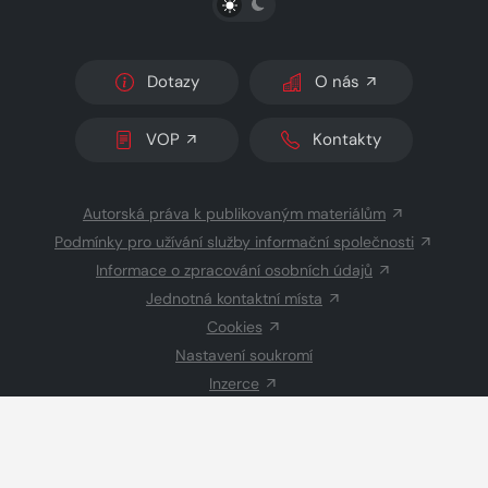
Dotazy
O nás
VOP
Kontakty
Autorská práva k publikovaným materiálům
Podmínky pro užívání služby informační společnosti
Informace o zpracování osobních údajů
Jednotná kontaktní místa
Cookies
Nastavení soukromí
Inzerce
Redakce