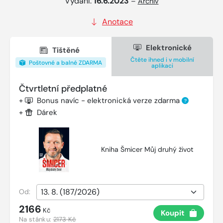
Vydání:
16.6.2023
–
Archiv
Anotace
Elektronické
Tištěné
Čtěte ihned i v mobilní
Poštovné a balné ZDARMA
aplikaci
Čtvrtletní předplatné
+
Bonus navíc - elektronická verze zdarma
?
+
Dárek
Kniha Šmicer Můj druhý život
Od:
2166
Kč
Koupit
Na stánku:
2173 Kč