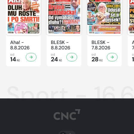
Aha! -
BLESK -
BLESK -
8.8.2026
8.8.2026
7.8.2026
od
od
od
14
24
28
Kč
Kč
Kč
Sport - 16.
PŘEPNOUT SVĚTLÝ/TMAVÝ REŽIM