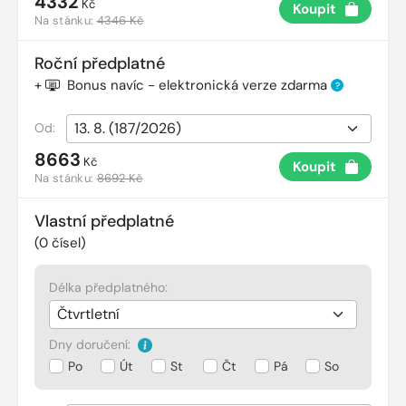
4332
Kč
Koupit
Na stánku:
4346 Kč
Roční předplatné
+
Bonus navíc - elektronická verze zdarma
?
Od:
8663
Kč
Koupit
Na stánku:
8692 Kč
Vlastní předplatné
(
0
čísel)
Délka předplatného:
Dny doručení:
Po
Út
St
Čt
Pá
So