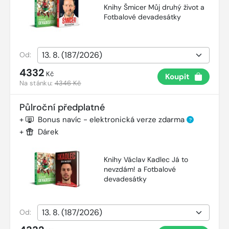
Knihy Šmicer Můj druhý život a
Fotbalové devadesátky
Od:
4332
Kč
Koupit
Na stánku:
4346 Kč
Půlroční předplatné
+
Bonus navíc - elektronická verze zdarma
?
+
Dárek
Knihy Václav Kadlec Já to
nevzdám! a Fotbalové
devadesátky
Od: