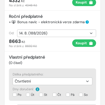
4332
Kč
Koupit
Na stánku:
4346 Kč
Roční předplatné
+
Bonus navíc - elektronická verze zdarma
?
Od:
8663
Kč
Koupit
Na stánku:
8692 Kč
Vlastní předplatné
(
0
čísel)
Délka předplatného:
Dny doručení:
Po
Út
St
Čt
Pá
So