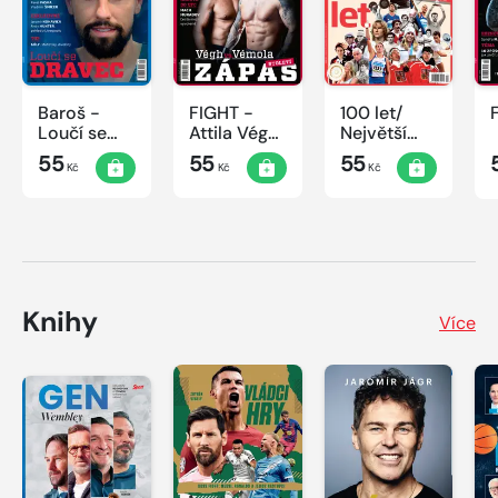
Baroš -
FIGHT -
100 let/
Loučí se
Attila Végh
Největší
dravec
vs. Karlos
okamžiky
55
55
55
Kč
Kč
Kč
Vémola
českého
sportu
Knihy
Více