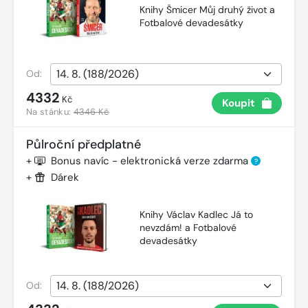
Knihy Šmicer Můj druhý život a
Fotbalové devadesátky
Od:
4332
Kč
Koupit
Na stánku:
4346 Kč
Půlroční předplatné
+
Bonus navíc - elektronická verze zdarma
?
+
Dárek
Knihy Václav Kadlec Já to
nevzdám! a Fotbalové
devadesátky
Od: