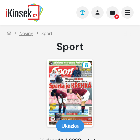
Přejít na hlavní obsah
0
Noviny
Sport
Sport
Ukázka