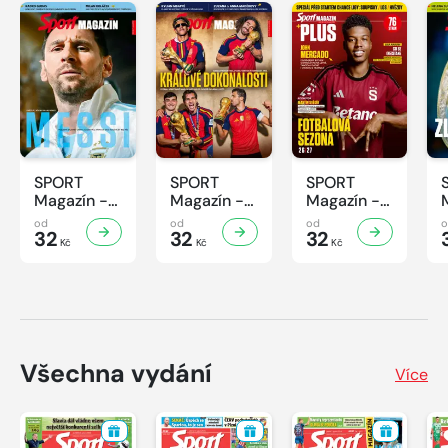
SPORT
SPORT
SPORT
Magazín -
Magazín -
Magazín -
32/2026
31/2026
30/2026
od
od
od
32
32
32
Kč
Kč
Kč
Všechna vydání
Více