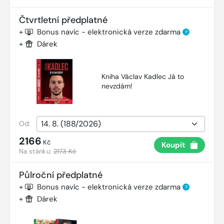
Čtvrtletní předplatné
+
Bonus navíc - elektronická verze zdarma
?
+
Dárek
Kniha Václav Kadlec Já to
nevzdám!
Od:
2166
Kč
Koupit
Na stánku:
2173 Kč
Půlroční předplatné
+
Bonus navíc - elektronická verze zdarma
?
+
Dárek