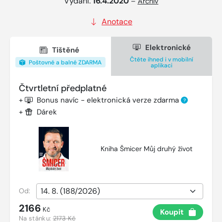
Vydání:
16.4.2020
–
Archiv
Anotace
Elektronické
Tištěné
Čtěte ihned i v mobilní
Poštovné a balné ZDARMA
aplikaci
Čtvrtletní předplatné
+
Bonus navíc - elektronická verze zdarma
?
+
Dárek
Kniha Šmicer Můj druhý život
Od:
2166
Kč
Koupit
Na stánku:
2173 Kč