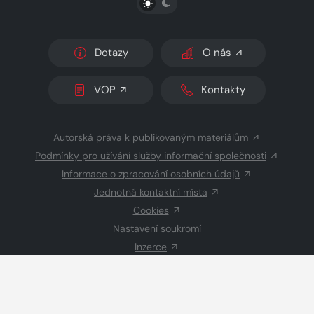
Dotazy
O nás
VOP
Kontakty
Autorská práva k publikovaným materiálům
Podmínky pro užívání služby informační společnosti
Informace o zpracování osobních údajů
Jednotná kontaktní místa
Cookies
Nastavení soukromí
Inzerce
Redakce