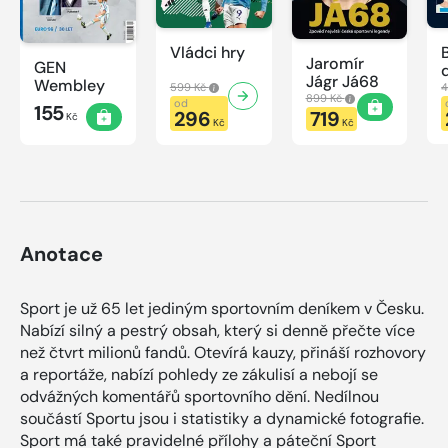
Vládci hry
Jaromír
GEN
Jágr Já68
Wembley
599 Kč
4
899 Kč
od
155
296
719
Kč
Kč
Kč
Anotace
Sport je už 65 let jediným sportovním deníkem v Česku.
Nabízí silný a pestrý obsah, který si denně přečte více
než čtvrt milionů fandů. Otevírá kauzy, přináší rozhovory
a reportáže, nabízí pohledy ze zákulisí a nebojí se
odvážných komentářů sportovního dění. Nedílnou
součástí Sportu jsou i statistiky a dynamické fotografie.
Sport má také pravidelné přílohy a páteční Sport