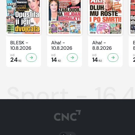
BLESK -
Aha! -
Aha! -
10.8.2026
10.8.2026
8.8.2026
od
od
od
24
14
14
Kč
Kč
Kč
Sport - 16.
PŘEPNOUT SVĚTLÝ/TMAVÝ REŽIM