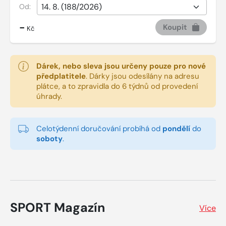
Od:
-
Koupit
Kč
Dárek, nebo sleva jsou určeny pouze pro nové
předplatitele
.
Dárky jsou odesílány na adresu
plátce, a to zpravidla do 6 týdnů od provedení
úhrady.
Celotýdenní doručování probíhá od
pondělí
do
soboty
.
SPORT Magazín
Více