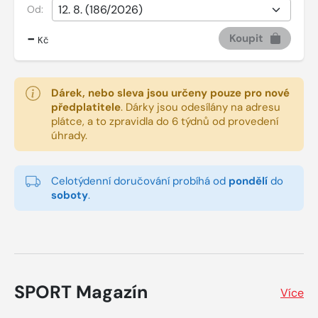
Od:
-
Koupit
Kč
Dárek, nebo sleva jsou určeny pouze pro nové
předplatitele
.
Dárky jsou odesílány na adresu
plátce, a to zpravidla do 6 týdnů od provedení
úhrady.
Celotýdenní doručování probíhá od
pondělí
do
soboty
.
SPORT Magazín
Více