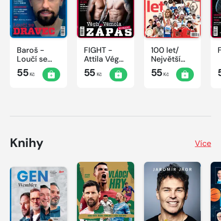
Baroš -
FIGHT -
100 let/
Loučí se
Attila Végh
Největší
dravec
vs. Karlos
okamžiky
55
55
55
Kč
Kč
Kč
Vémola
českého
sportu
Knihy
Více