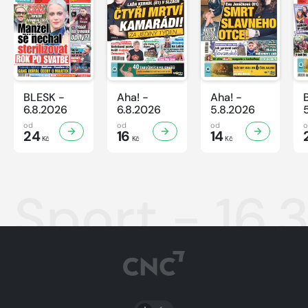
BLESK -
Aha! -
Aha! -
6.8.2026
6.8.2026
5.8.2026
od
od
od
24
16
14
Kč
Kč
Kč
Sport - 16.
PŘEPNOUT SVĚTLÝ/TMAVÝ REŽIM