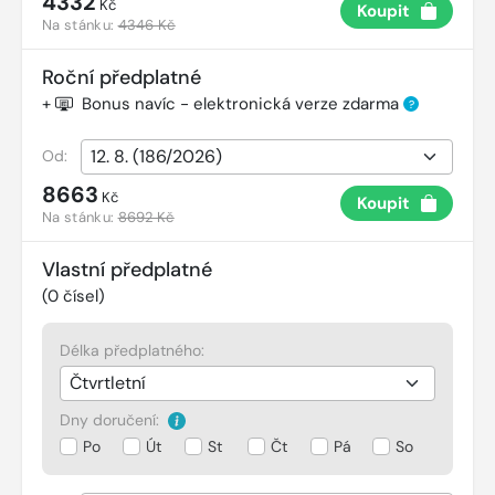
4332
Kč
Koupit
Na stánku:
4346 Kč
Roční předplatné
+
Bonus navíc - elektronická verze zdarma
?
Od:
8663
Kč
Koupit
Na stánku:
8692 Kč
Vlastní předplatné
(
0
čísel)
Délka předplatného:
Dny doručení:
Po
Út
St
Čt
Pá
So