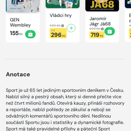
Vládci hry
Jaromír
GEN
Jágr Já68
Wembley
599 Kč
4
899 Kč
od
155
296
719
Kč
Kč
Kč
Anotace
Sport je už 65 let jediným sportovním deníkem v Česku.
Nabízí silný a pestrý obsah, který si denně přečte více
než čtvrt milionů fandů. Otevírá kauzy, přináší rozhovory
a reportáže, nabízí pohledy ze zákulisí a nebojí se
odvážných komentářů sportovního dění. Nedílnou
součástí Sportu jsou i statistiky a dynamické fotografie.
Sport má také pravidelné přílohy a páteční Sport