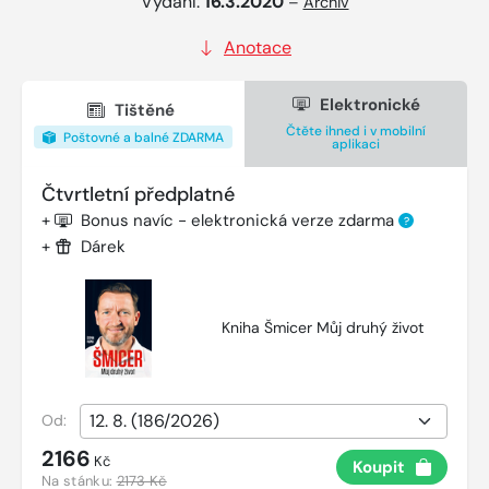
Vydání:
16.3.2020
–
Archiv
Anotace
Elektronické
Tištěné
Čtěte ihned i v mobilní
Poštovné a balné ZDARMA
aplikaci
Čtvrtletní předplatné
+
Bonus navíc - elektronická verze zdarma
?
+
Dárek
Kniha Šmicer Můj druhý život
Od:
2166
Kč
Koupit
Na stánku:
2173 Kč