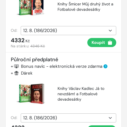
Knihy Šmicer Můj druhý život a
Fotbalové devadesátky
Od:
4332
Kč
Koupit
Na stánku:
4346 Kč
Půlroční předplatné
+
Bonus navíc - elektronická verze zdarma
?
+
Dárek
Knihy Václav Kadlec Já to
nevzdám! a Fotbalové
devadesátky
Od: