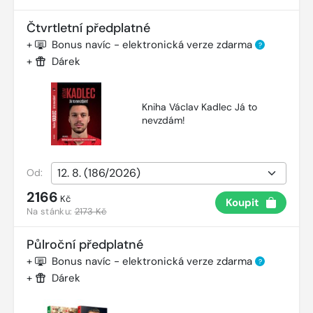
Čtvrtletní předplatné
+
Bonus navíc - elektronická verze zdarma
?
+
Dárek
Kniha Václav Kadlec Já to
nevzdám!
Od:
2166
Kč
Koupit
Na stánku:
2173 Kč
Půlroční předplatné
+
Bonus navíc - elektronická verze zdarma
?
+
Dárek