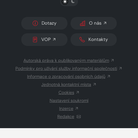
Dotazy
O nás
VOP
Kontakty
Autorská práva k publikovaným materiálům
Podmínky pro užívání služby informační společnosti
Informace o zpracování osobních údajů
Jednotná kontaktní místa
Cookies
Nastavení soukromí
Inzerce
Redakce