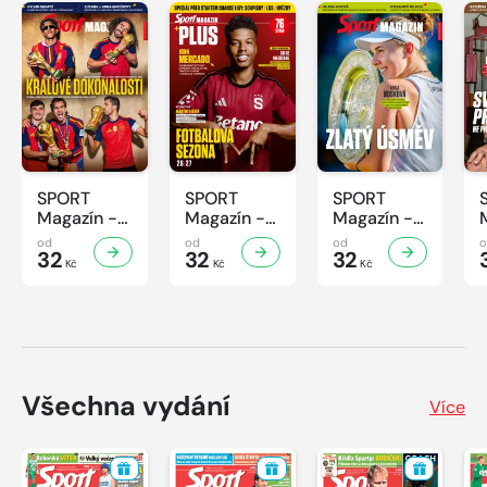
SPORT
SPORT
SPORT
Magazín -
Magazín -
Magazín -
31/2026
30/2026
29/2026
od
od
od
32
32
32
Kč
Kč
Kč
Všechna vydání
Více