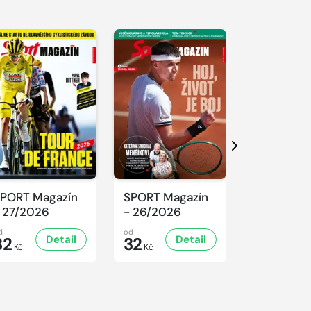
Další
PORT Magazín
SPORT Magazín
SPORT Ma
 27/2026
- 26/2026
- 25/2026
d
od
od
Detail
Detail
D
32
32
32
Kč
Kč
Kč