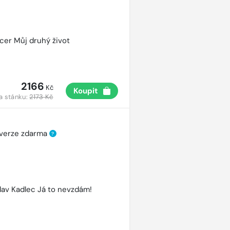
cer Můj druhý život
2166
Kč
Koupit
a stánku:
2173 Kč
 verze zdarma
?
lav Kadlec Já to nevzdám!