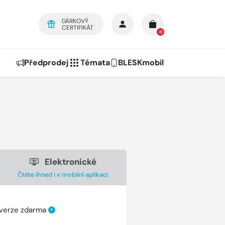
DÁRKOVÝ
CERTIFIKÁT
0
Předprodej
Témata
BLESKmobil
Elektronické
Čtěte ihned i v mobilní aplikaci
 verze zdarma
?