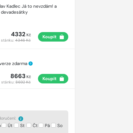
lav Kadlec Já to nevzdám! a
é devadesátky
4332
Kč
Koupit
 stánku:
4346 Kč
 verze zdarma
?
8663
Kč
Koupit
 stánku:
8692 Kč
oručení:
o
Út
St
Čt
Pá
So