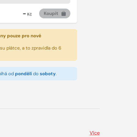
-
Koupit
Kč
eny pouze pro nové
u plátce, a to zpravidla do 6
bíhá od
pondělí
do
soboty
.
Více