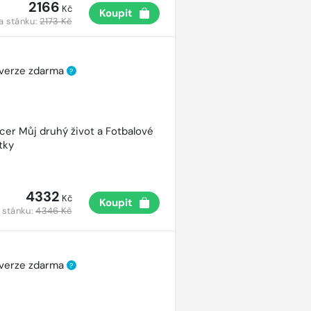
2166
Kč
Koupit
a stánku:
2173 Kč
 verze zdarma
?
cer Můj druhý život a Fotbalové
tky
4332
Kč
Koupit
 stánku:
4346 Kč
 verze zdarma
?