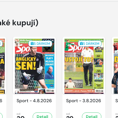
aké kupují)
M
S DÁRKEM
S DÁRKEM
26
Sport - 4.8.2026
Sport - 3.8.2026
S
od
od
o
Detail
Detail