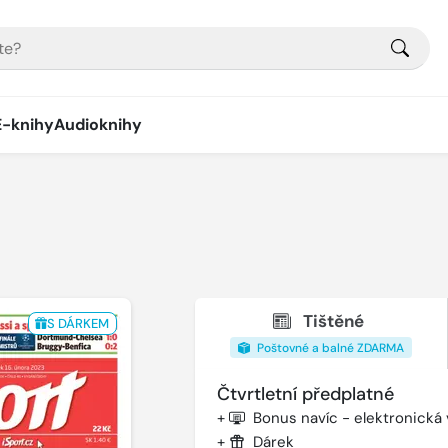
E-knihy
Audioknihy
Tištěné
S DÁRKEM
Poštovné a balné ZDARMA
Čtvrtletní předplatné
+
Bonus navíc - elektronická
+
Dárek