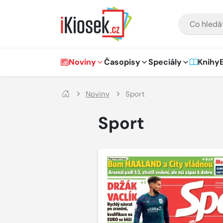
Přejít na hlavní obsah
VYHLEDÁVÁNÍ
Hlavní navigace
Noviny
Časopisy
Speciály
Knihy
Noviny
Sport
Sport