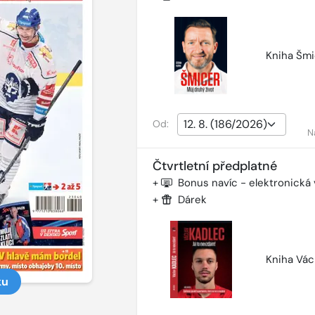
Kniha Šmi
Od:
N
Čtvrtletní předplatné
+
Bonus navíc - elektronická
+
Dárek
Kniha Vác
ku