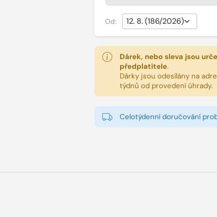
Od:
Dárek, nebo sleva jsou urč
předplatitele
.
Dárky jsou odesílány na adres
týdnů od provedení úhrady.
Celotýdenní doručování pro