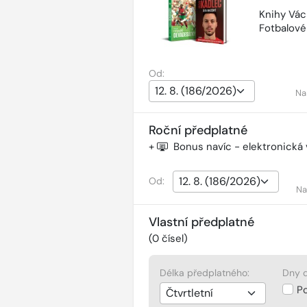
Knihy Vác
Fotbalov
Od:
Na
Roční předplatné
+
Bonus navíc - elektronická
Od:
Na
Vlastní předplatné
(
0
čísel)
Délka předplatného:
Dny d
P