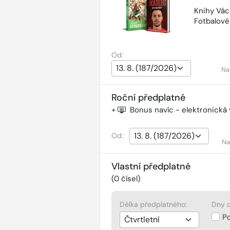
Knihy Vác
Fotbalov
Od:
Na
Roční předplatné
+
Bonus navíc - elektronická
Od:
Na
Vlastní předplatné
(
0
čísel)
Délka předplatného:
Dny d
P