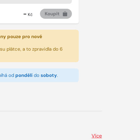
-
Koupit
Kč
eny pouze pro nové
u plátce, a to zpravidla do 6
bíhá od
pondělí
do
soboty
.
Více