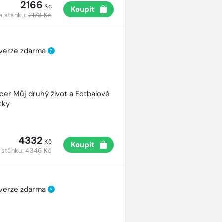
2166
Kč
Koupit
a stánku:
2173 Kč
 verze zdarma
?
cer Můj druhý život a Fotbalové
tky
4332
Kč
Koupit
 stánku:
4346 Kč
 verze zdarma
?