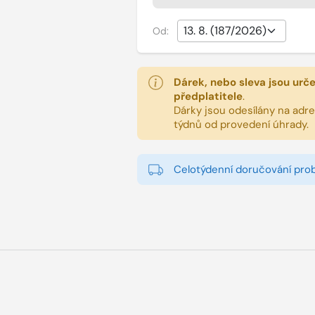
Od:
Dárek, nebo sleva jsou urč
předplatitele
.
Dárky jsou odesílány na adres
týdnů od provedení úhrady.
Celotýdenní doručování pro