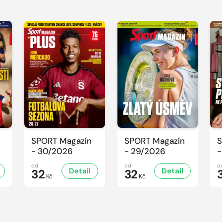
SPORT Magazín
SPORT Magazín
S
- 30/2026
- 29/2026
-
od
od
o
Detail
Detail
32
32
Kč
Kč