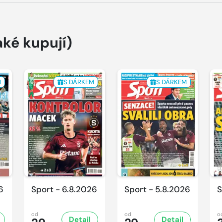
aké kupují)
M
S DÁRKEM
S DÁRKEM
6
Sport - 6.8.2026
Sport - 5.8.2026
S
od
od
o
Detail
Detail