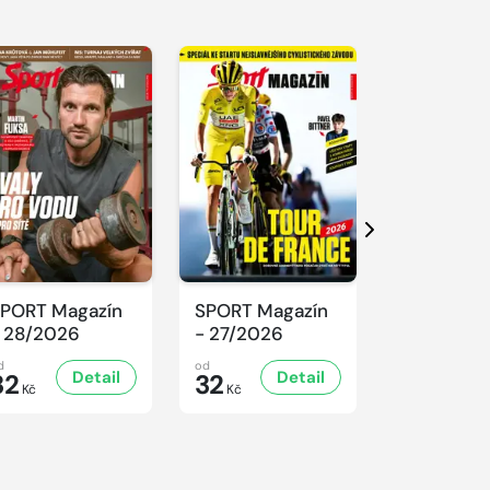
Další
PORT Magazín
SPORT Magazín
SPORT Ma
 28/2026
- 27/2026
- 26/2026
d
od
od
Detail
Detail
D
32
32
32
Kč
Kč
Kč