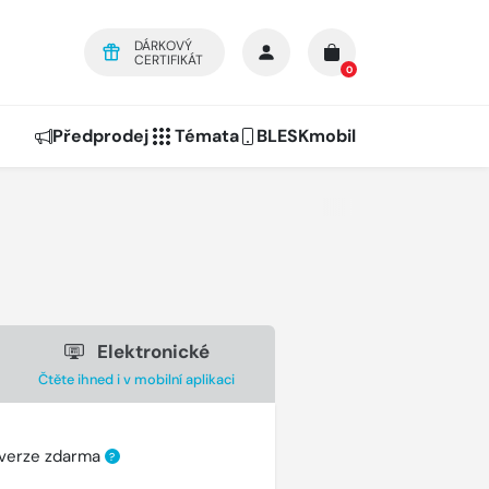
DÁRKOVÝ
CERTIFIKÁT
0
Předprodej
Témata
BLESKmobil
Elektronické
Čtěte ihned i v mobilní aplikaci
 verze zdarma
?