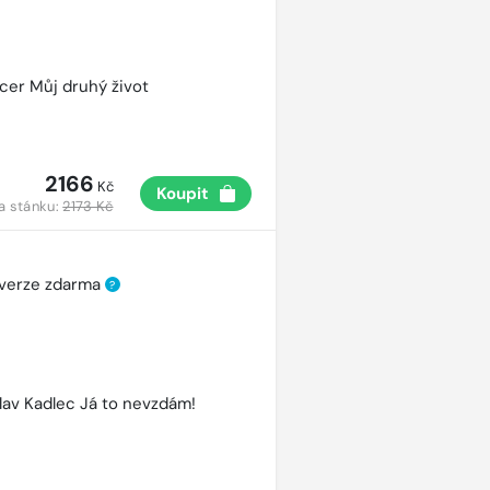
cer Můj druhý život
2166
Kč
Koupit
a stánku:
2173 Kč
 verze zdarma
?
lav Kadlec Já to nevzdám!