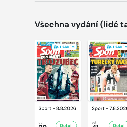
Všechna vydání
(lidé t
S DÁRKEM
S DÁRKE
Sport - 8.8.2026
Sport - 7.8.202
od
od
Detail
Detail