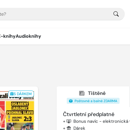
E-knihy
Audioknihy
Tištěné
S DÁRKEM
Poštovné a balné ZDARMA
Čtvrtletní předplatné
+
Bonus navíc - elektronická
+
Dárek