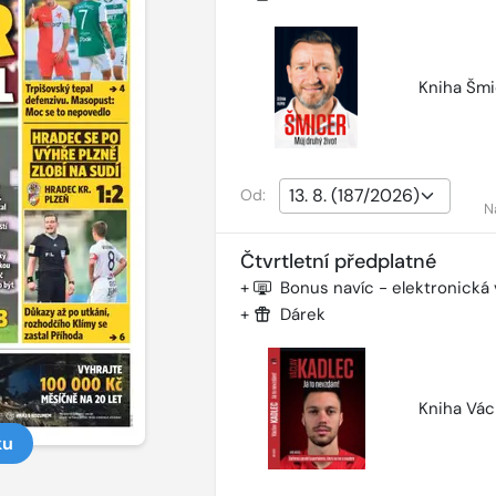
Kniha Šmi
Od:
N
Čtvrtletní předplatné
+
Bonus navíc - elektronická
+
Dárek
Kniha Vác
ku