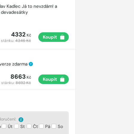
lav Kadlec Já to nevzdám! a
é devadesátky
4332
Kč
Koupit
 stánku:
4346 Kč
 verze zdarma
?
8663
Kč
Koupit
 stánku:
8692 Kč
oručení:
o
Út
St
Čt
Pá
So