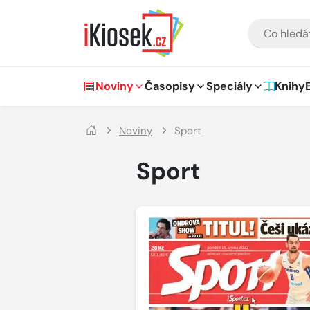
Přejít na hlavní obsah
VYHLEDÁVÁNÍ
Hlavní navigace
Noviny
Časopisy
Speciály
Knihy
Noviny
Sport
Sport