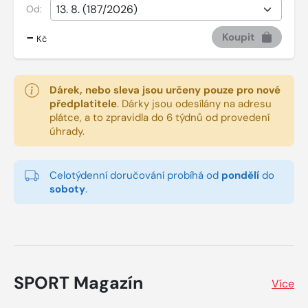
Od:
-
Koupit
Kč
Dárek, nebo sleva jsou určeny pouze pro nové
předplatitele
.
Dárky jsou odesílány na adresu
plátce, a to zpravidla do 6 týdnů od provedení
úhrady.
Celotýdenní doručování probíhá od
pondělí
do
soboty
.
SPORT Magazín
Více