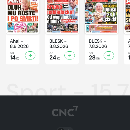
Aha! -
BLESK -
BLESK -
8.8.2026
8.8.2026
7.8.2026
od
od
od
14
24
28
Kč
Kč
Kč
Sport - 15.
PŘEPNOUT SVĚTLÝ/TMAVÝ REŽIM