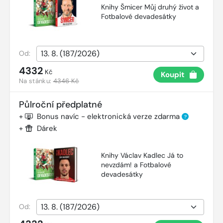
Knihy Šmicer Můj druhý život a
Fotbalové devadesátky
Od:
4332
Kč
Koupit
Na stánku:
4346 Kč
Půlroční předplatné
+
Bonus navíc - elektronická verze zdarma
?
+
Dárek
Knihy Václav Kadlec Já to
nevzdám! a Fotbalové
devadesátky
Od: