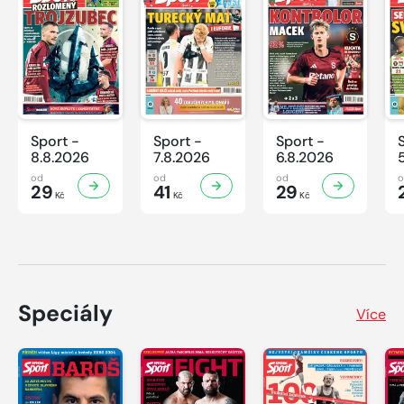
Sport -
Sport -
Sport -
8.8.2026
7.8.2026
6.8.2026
od
od
od
29
41
29
Kč
Kč
Kč
Speciály
Více