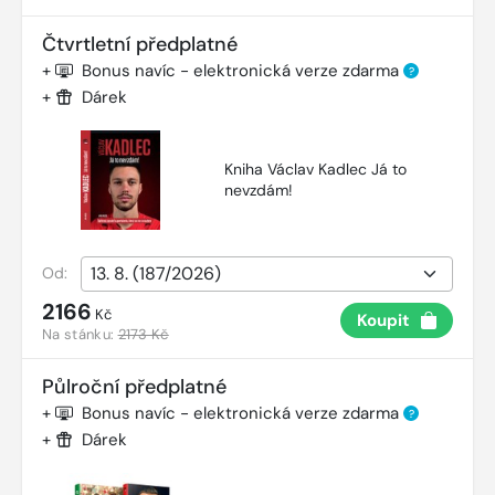
Čtvrtletní předplatné
+
Bonus navíc - elektronická verze zdarma
?
+
Dárek
Kniha Václav Kadlec Já to
nevzdám!
Od:
2166
Kč
Koupit
Na stánku:
2173 Kč
Půlroční předplatné
+
Bonus navíc - elektronická verze zdarma
?
+
Dárek