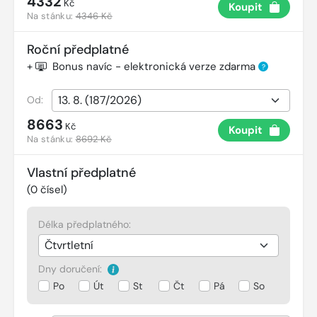
4332
Kč
Koupit
Na stánku:
4346 Kč
Roční předplatné
+
Bonus navíc - elektronická verze zdarma
?
Od:
8663
Kč
Koupit
Na stánku:
8692 Kč
Vlastní předplatné
(
0
čísel)
Délka předplatného:
Dny doručení:
Po
Út
St
Čt
Pá
So