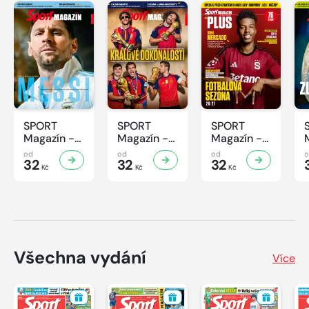
SPORT
SPORT
SPORT
Magazín -
Magazín -
Magazín -
32/2026
31/2026
30/2026
od
od
od
32
32
32
Kč
Kč
Kč
Všechna vydání
Více