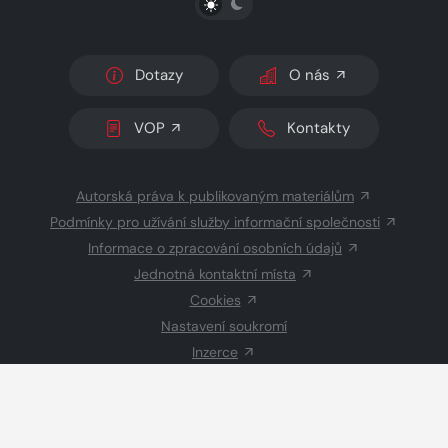
Dotazy
O nás
VOP
Kontakty
Autorská práva k publikovaným materiálům
Podmínky pro užívání služby informační společnosti
Informace o zpracování osobních údajů
Jednotná kontaktní místa
Cookies
Nastavení soukromí
Inzerce
Redakce