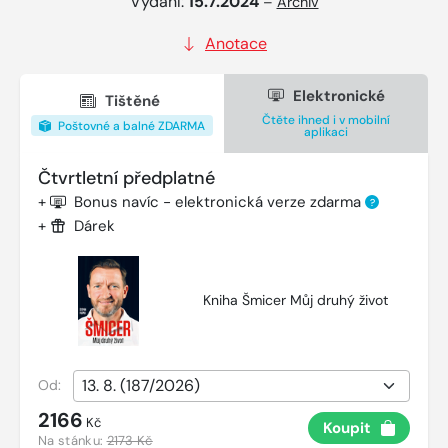
Vydání:
15.7.2024
–
Archiv
Anotace
Elektronické
Tištěné
Čtěte ihned i v mobilní
Poštovné a balné ZDARMA
aplikaci
Čtvrtletní předplatné
+
Bonus navíc - elektronická verze zdarma
?
+
Dárek
Kniha Šmicer Můj druhý život
Od:
2166
Kč
Koupit
Na stánku:
2173 Kč