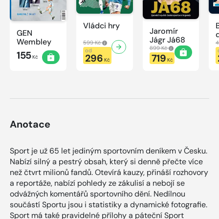
Vládci hry
Jaromír
GEN
Jágr Já68
Wembley
599 Kč
4
899 Kč
od
155
296
719
Kč
Kč
Kč
Anotace
Sport je už 65 let jediným sportovním deníkem v Česku.
Nabízí silný a pestrý obsah, který si denně přečte více
než čtvrt milionů fandů. Otevírá kauzy, přináší rozhovory
a reportáže, nabízí pohledy ze zákulisí a nebojí se
odvážných komentářů sportovního dění. Nedílnou
součástí Sportu jsou i statistiky a dynamické fotografie.
Sport má také pravidelné přílohy a páteční Sport