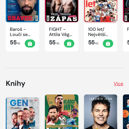
Baroš -
FIGHT -
100 let/
Loučí se
Attila Végh
Největší
dravec
vs. Karlos
okamžiky
55
55
55
Kč
Kč
Kč
Vémola
českého
sportu
Knihy
Více