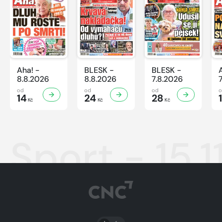
Aha! -
BLESK -
BLESK -
8.8.2026
8.8.2026
7.8.2026
od
od
od
14
24
28
Kč
Kč
Kč
Sport - 15.
PŘEPNOUT SVĚTLÝ/TMAVÝ REŽIM