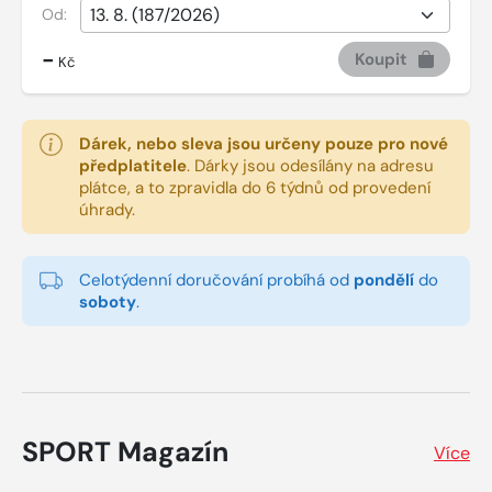
Od:
-
Koupit
Kč
Dárek, nebo sleva jsou určeny pouze pro nové
předplatitele
.
Dárky jsou odesílány na adresu
plátce, a to zpravidla do 6 týdnů od provedení
úhrady.
Celotýdenní doručování probíhá od
pondělí
do
soboty
.
SPORT Magazín
Více