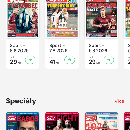
Sport -
Sport -
Sport -
8.8.2026
7.8.2026
6.8.2026
od
od
od
29
41
29
Kč
Kč
Kč
Speciály
Více