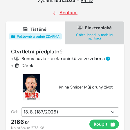
Vydání:
15.11.2023
–
Archiv
Anotace
Elektronické
Tištěné
Čtěte ihned i v mobilní
Poštovné a balné ZDARMA
aplikaci
Čtvrtletní předplatné
+
Bonus navíc - elektronická verze zdarma
?
+
Dárek
Kniha Šmicer Můj druhý život
Od:
2166
Kč
Koupit
Na stánku:
2173 Kč