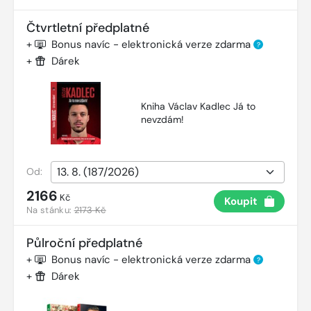
Čtvrtletní předplatné
+
Bonus navíc - elektronická verze zdarma
?
+
Dárek
Kniha Václav Kadlec Já to
nevzdám!
Od:
2166
Kč
Koupit
Na stánku:
2173 Kč
Půlroční předplatné
+
Bonus navíc - elektronická verze zdarma
?
+
Dárek