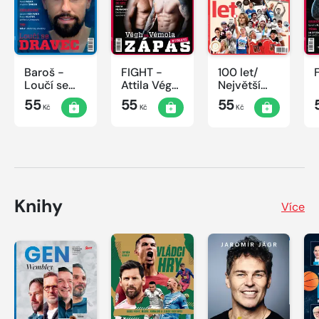
Baroš -
FIGHT -
100 let/
Loučí se
Attila Végh
Největší
dravec
vs. Karlos
okamžiky
55
55
55
Kč
Kč
Kč
Vémola
českého
sportu
Knihy
Více