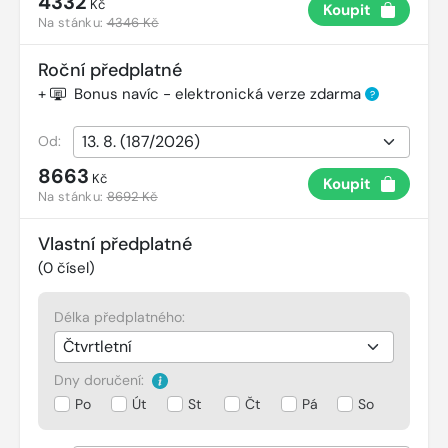
4332
Kč
Koupit
Na stánku:
4346 Kč
Roční předplatné
+
Bonus navíc - elektronická verze zdarma
?
Od:
8663
Kč
Koupit
Na stánku:
8692 Kč
Vlastní předplatné
(
0
čísel)
Délka předplatného:
Dny doručení:
Po
Út
St
Čt
Pá
So