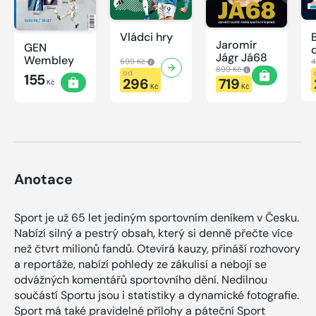
Vládci hry
Jaromír
GEN
Jágr Já68
Wembley
599 Kč
4
899 Kč
od
155
296
719
Kč
Kč
Kč
Anotace
Sport je už 65 let jediným sportovním deníkem v Česku.
Nabízí silný a pestrý obsah, který si denně přečte více
než čtvrt milionů fandů. Otevírá kauzy, přináší rozhovory
a reportáže, nabízí pohledy ze zákulisí a nebojí se
odvážných komentářů sportovního dění. Nedílnou
součástí Sportu jsou i statistiky a dynamické fotografie.
Sport má také pravidelné přílohy a páteční Sport