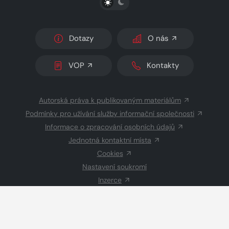
Dotazy
O nás
VOP
Kontakty
Autorská práva k publikovaným materiálům
Podmínky pro užívání služby informační společnosti
Informace o zpracování osobních údajů
Jednotná kontaktní místa
Cookies
Nastavení soukromí
Inzerce
Redakce