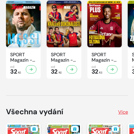
SPORT
SPORT
SPORT
Magazín -
Magazín -
Magazín -
32/2026
31/2026
30/2026
od
od
od
32
32
32
Kč
Kč
Kč
Všechna vydání
Více