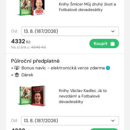
Knihy Šmicer Můj druhý život a
Fotbalové devadesátky
Od:
4332
Kč
Koupit
Na stánku:
4346 Kč
Půlroční předplatné
+
Bonus navíc - elektronická verze zdarma
?
+
Dárek
Knihy Václav Kadlec Já to
nevzdám! a Fotbalové
devadesátky
Od: