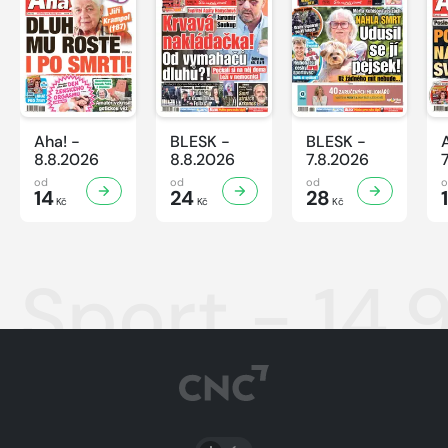
Aha! -
BLESK -
BLESK -
8.8.2026
8.8.2026
7.8.2026
od
od
od
14
24
28
Kč
Kč
Kč
Sport - 14.
PŘEPNOUT SVĚTLÝ/TMAVÝ REŽIM