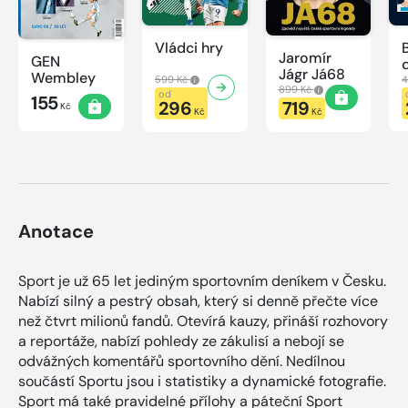
Vládci hry
Jaromír
GEN
Jágr Já68
Wembley
599 Kč
4
899 Kč
od
155
296
719
Kč
Kč
Kč
Anotace
Sport je už 65 let jediným sportovním deníkem v Česku.
Nabízí silný a pestrý obsah, který si denně přečte více
než čtvrt milionů fandů. Otevírá kauzy, přináší rozhovory
a reportáže, nabízí pohledy ze zákulisí a nebojí se
odvážných komentářů sportovního dění. Nedílnou
součástí Sportu jsou i statistiky a dynamické fotografie.
Sport má také pravidelné přílohy a páteční Sport