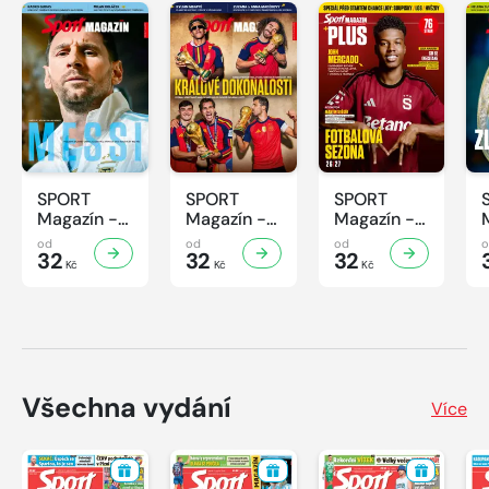
SPORT
SPORT
SPORT
Magazín -
Magazín -
Magazín -
32/2026
31/2026
30/2026
od
od
od
32
32
32
Kč
Kč
Kč
Všechna vydání
Více