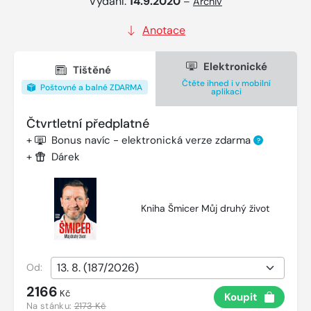
Vydání:
14.9.2020
–
Archiv
Anotace
Elektronické
Tištěné
Čtěte ihned i v mobilní
Poštovné a balné ZDARMA
aplikaci
Čtvrtletní předplatné
+
Bonus navíc - elektronická verze zdarma
?
+
Dárek
Kniha Šmicer Můj druhý život
Od:
2166
Kč
Koupit
Na stánku:
2173 Kč