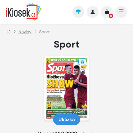
Přejít na hlavní obsah
0
Noviny
Sport
Sport
Ukázka