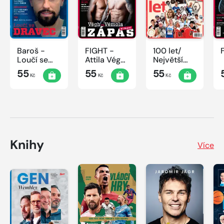
Baroš -
FIGHT -
100 let/
Loučí se
Attila Végh
Největší
dravec
vs. Karlos
okamžiky
55
55
55
Kč
Kč
Kč
Vémola
českého
sportu
Knihy
Více