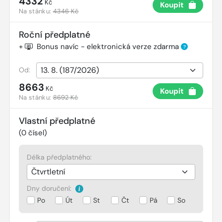
4332
Kč
Koupit
Na stánku:
4346 Kč
Roční předplatné
+
Bonus navíc - elektronická verze zdarma
?
Od:
8663
Kč
Koupit
Na stánku:
8692 Kč
Vlastní předplatné
(
0
čísel)
Délka předplatného:
Dny doručení:
Po
Út
St
Čt
Pá
So