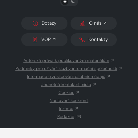
Dotazy
O nás
VOP
Kontakty
Autorská práva k publikovaným materiálům
Podmínky pro užívání služby informační společnosti
Informace o zpracování osobních údajů
Jednotná kontaktní místa
Cookies
Nastavení soukromí
Inzerce
Redakce