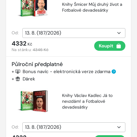
Knihy Šmicer Můj druhý život a
Fotbalové devadesátky
Od:
4332
Kč
Koupit
Na stánku:
4346 Kč
Půlroční předplatné
+
Bonus navíc - elektronická verze zdarma
?
+
Dárek
Knihy Václav Kadlec Já to
nevzdám! a Fotbalové
devadesátky
Od: