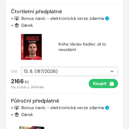
Čtvrtletní předplatné
+
Bonus navíc - elektronická verze zdarma
?
+
Dárek
Kniha Václav Kadlec Já to
nevzdám!
Od:
2166
Kč
Koupit
Na stánku:
2173 Kč
Půlroční předplatné
+
Bonus navíc - elektronická verze zdarma
?
+
Dárek