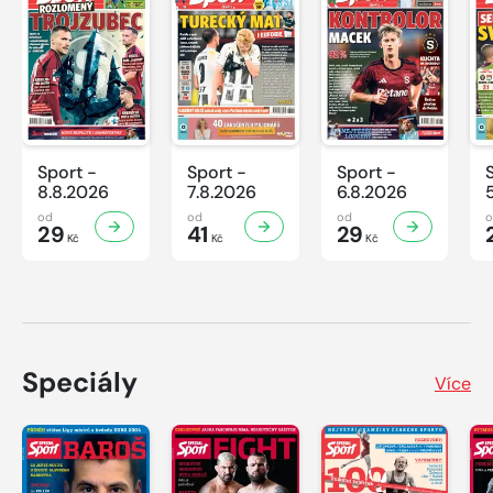
Sport -
Sport -
Sport -
8.8.2026
7.8.2026
6.8.2026
od
od
od
29
41
29
Kč
Kč
Kč
Speciály
Více