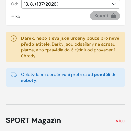
Od:
-
Koupit
Kč
Dárek, nebo sleva jsou určeny pouze pro nové
předplatitele
.
Dárky jsou odesílány na adresu
plátce, a to zpravidla do 6 týdnů od provedení
úhrady.
Celotýdenní doručování probíhá od
pondělí
do
soboty
.
SPORT Magazín
Více