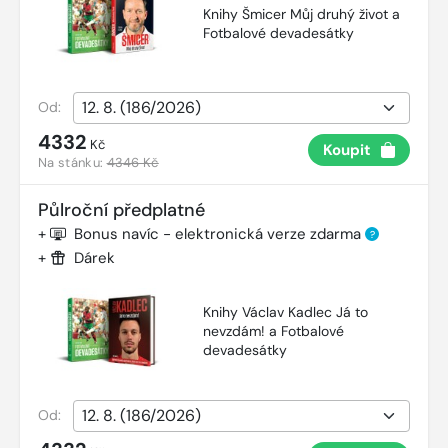
Knihy Šmicer Můj druhý život a
Fotbalové devadesátky
Od:
4332
Kč
Koupit
Na stánku:
4346 Kč
Půlroční předplatné
+
Bonus navíc - elektronická verze zdarma
?
+
Dárek
Knihy Václav Kadlec Já to
nevzdám! a Fotbalové
devadesátky
Od: