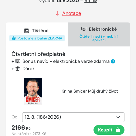
Vydání:
14.8.2020
–
Archiv
Anotace
Elektronické
Tištěné
Čtěte ihned i v mobilní
Poštovné a balné ZDARMA
aplikaci
Čtvrtletní předplatné
+
Bonus navíc - elektronická verze zdarma
?
+
Dárek
Kniha Šmicer Můj druhý život
Od:
2166
Kč
Koupit
Na stánku:
2173 Kč