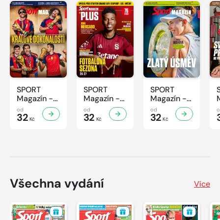
SPORT
SPORT
SPORT
Magazín -
Magazín -
Magazín -
31/2026
30/2026
29/2026
od
od
od
32
32
32
Kč
Kč
Kč
Všechna vydání
Více