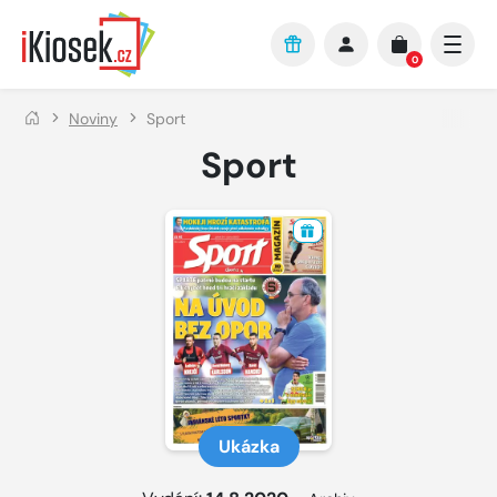
Přejít na hlavní obsah
0
Noviny
Sport
Sport
Ukázka