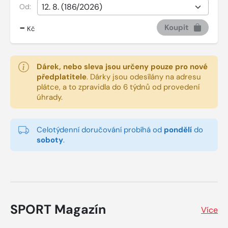
Od:
-
Koupit
Kč
Dárek, nebo sleva jsou určeny pouze pro nové
předplatitele
.
Dárky jsou odesílány na adresu
plátce, a to zpravidla do 6 týdnů od provedení
úhrady.
Celotýdenní doručování probíhá od
pondělí
do
soboty
.
SPORT Magazín
Více