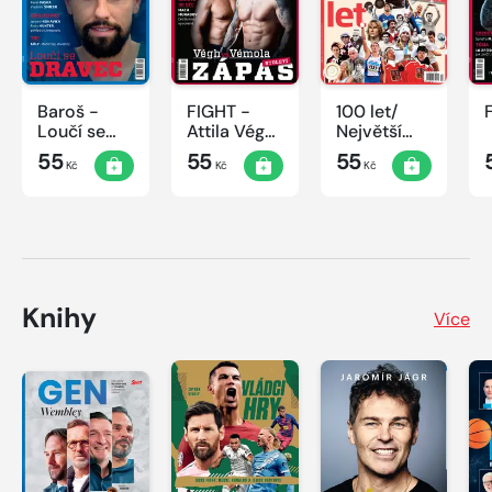
Baroš -
FIGHT -
100 let/
Loučí se
Attila Végh
Největší
dravec
vs. Karlos
okamžiky
55
55
55
Kč
Kč
Kč
Vémola
českého
sportu
Knihy
Více