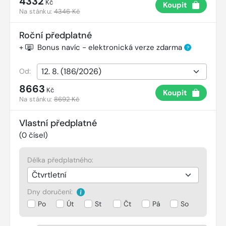
4332
Kč
Koupit
Na stánku:
4346 Kč
Roční předplatné
+
Bonus navíc - elektronická verze zdarma
?
Od:
8663
Kč
Koupit
Na stánku:
8692 Kč
Vlastní předplatné
(
0
čísel)
Délka předplatného:
Dny doručení:
Po
Út
St
Čt
Pá
So