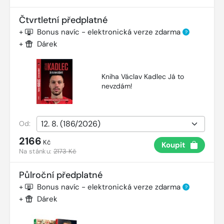
Čtvrtletní předplatné
+
Bonus navíc - elektronická verze zdarma
?
+
Dárek
Kniha Václav Kadlec Já to
nevzdám!
Od:
2166
Kč
Koupit
Na stánku:
2173 Kč
Půlroční předplatné
+
Bonus navíc - elektronická verze zdarma
?
+
Dárek