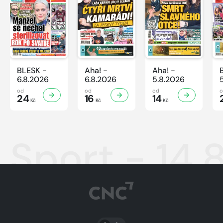
BLESK -
Aha! -
Aha! -
6.8.2026
6.8.2026
5.8.2026
od
od
od
24
16
14
Kč
Kč
Kč
Sport - 14.
PŘEPNOUT SVĚTLÝ/TMAVÝ REŽIM