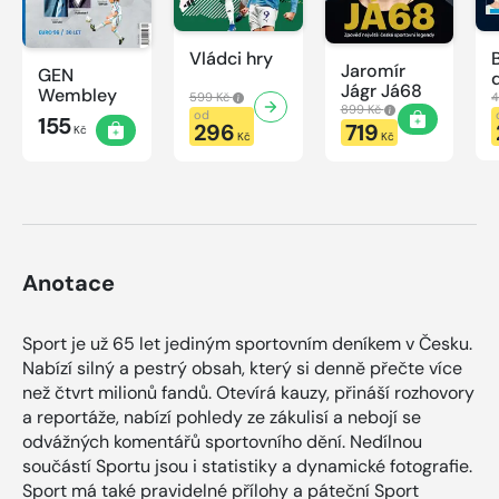
Vládci hry
Jaromír
GEN
Jágr Já68
Wembley
599 Kč
4
899 Kč
od
155
296
719
Kč
Kč
Kč
Anotace
Sport je už 65 let jediným sportovním deníkem v Česku.
Nabízí silný a pestrý obsah, který si denně přečte více
než čtvrt milionů fandů. Otevírá kauzy, přináší rozhovory
a reportáže, nabízí pohledy ze zákulisí a nebojí se
odvážných komentářů sportovního dění. Nedílnou
součástí Sportu jsou i statistiky a dynamické fotografie.
Sport má také pravidelné přílohy a páteční Sport