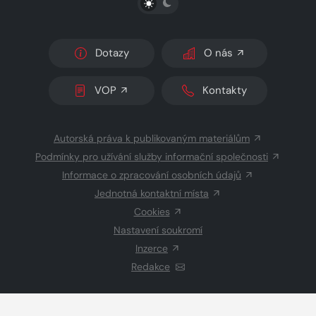
Dotazy
O nás
VOP
Kontakty
Autorská práva k publikovaným materiálům
Podmínky pro užívání služby informační společnosti
Informace o zpracování osobních údajů
Jednotná kontaktní místa
Cookies
Nastavení soukromí
Inzerce
Redakce