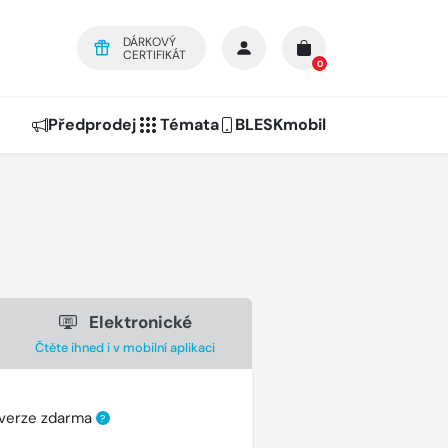
DÁRKOVÝ
CERTIFIKÁT
0
Předprodej
Témata
BLESKmobil
Elektronické
Čtěte ihned i v mobilní aplikaci
 verze zdarma
?