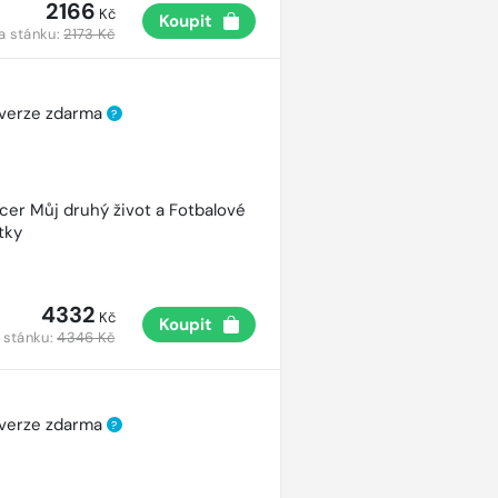
2166
Kč
Koupit
a stánku:
2173 Kč
 verze zdarma
?
cer Můj druhý život a Fotbalové
tky
4332
Kč
Koupit
 stánku:
4346 Kč
 verze zdarma
?