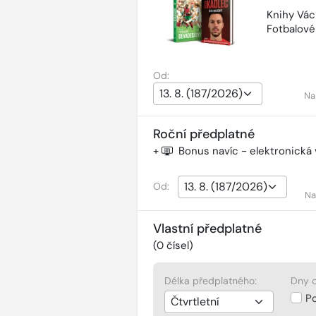
Knihy Vác
Fotbalov
Od:
Na
Roční předplatné
+
Bonus navíc - elektronická
Od:
Na
Vlastní předplatné
(
0
čísel)
Délka předplatného:
Dny d
P