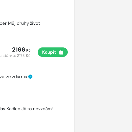
cer Můj druhý život
2166
Kč
Koupit
a stánku:
2173 Kč
 verze zdarma
?
lav Kadlec Já to nevzdám!