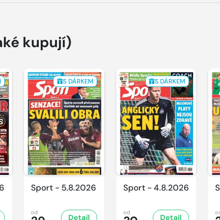
aké kupují)
M
S DÁRKEM
S DÁRKEM
26
Sport - 5.8.2026
Sport - 4.8.2026
S
od
od
o
Detail
Detail