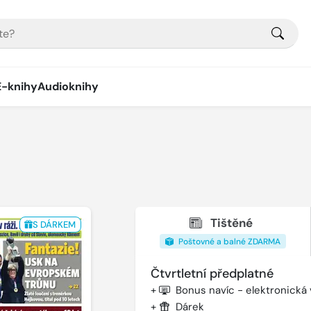
E-knihy
Audioknihy
Tištěné
S DÁRKEM
Poštovné a balné ZDARMA
Čtvrtletní předplatné
+
Bonus navíc - elektronická
+
Dárek