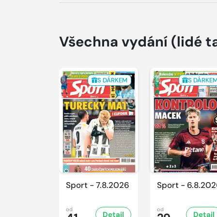
Všechna vydání
(lidé t
S DÁRKEM
S DÁRKE
Sport - 7.8.2026
Sport - 6.8.20
od
od
Detail
Detail