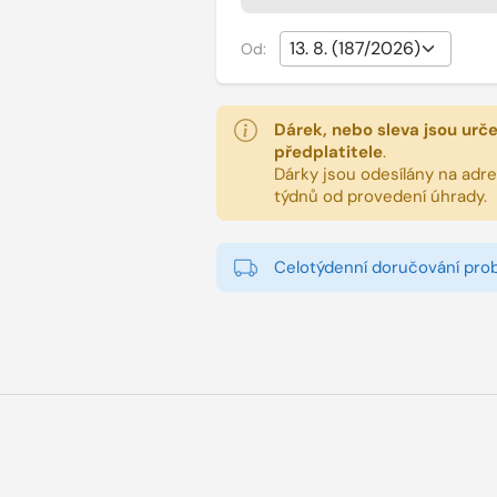
Od:
Dárek, nebo sleva jsou urč
předplatitele
.
Dárky jsou odesílány na adres
týdnů od provedení úhrady.
Celotýdenní doručování pro