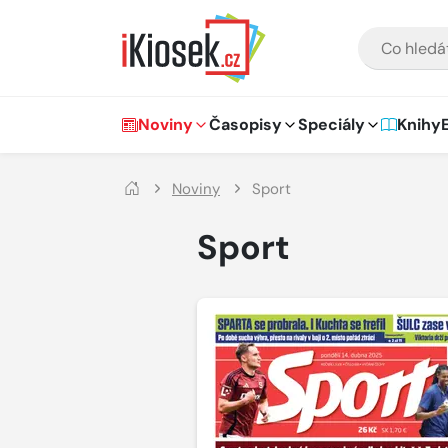
Přejít na hlavní obsah
VYHLEDÁVÁNÍ
Hlavní navigace
Noviny
Časopisy
Speciály
Knihy
Noviny
Sport
Sport