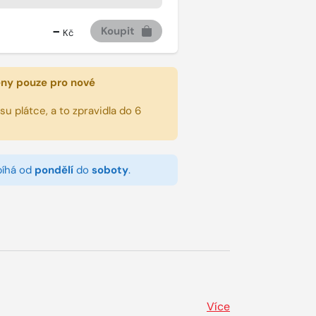
-
Koupit
Kč
eny pouze pro nové
u plátce, a to zpravidla do 6
bíhá od
pondělí
do
soboty
.
Více