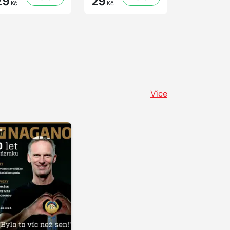
29
29
41
Kč
Kč
Kč
Více