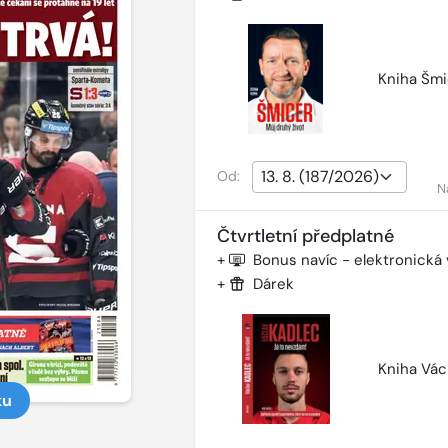
Kniha Šmi
Od:
N
Čtvrtletní předplatné
+
Bonus navíc - elektronická
+
Dárek
Kniha Vác
ku