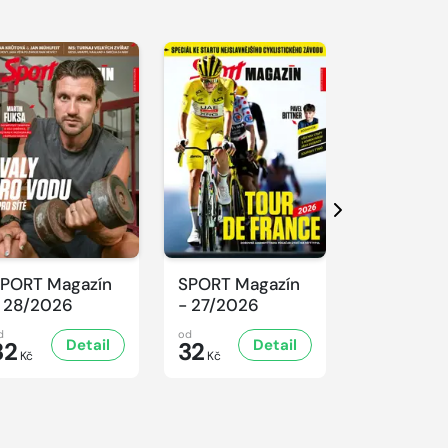
Další
PORT Magazín
SPORT Magazín
SPORT Ma
 28/2026
- 27/2026
- 26/2026
d
od
od
Detail
Detail
D
32
32
32
Kč
Kč
Kč