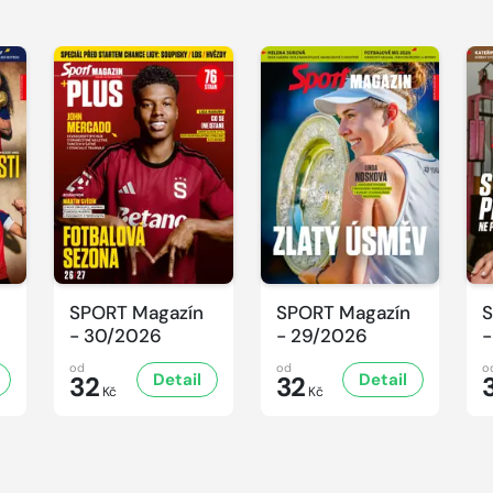
SPORT Magazín
SPORT Magazín
S
- 30/2026
- 29/2026
-
od
od
o
Detail
Detail
32
32
Kč
Kč