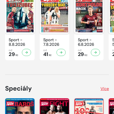
Sport -
Sport -
Sport -
8.8.2026
7.8.2026
6.8.2026
od
od
od
29
41
29
Kč
Kč
Kč
Speciály
Více