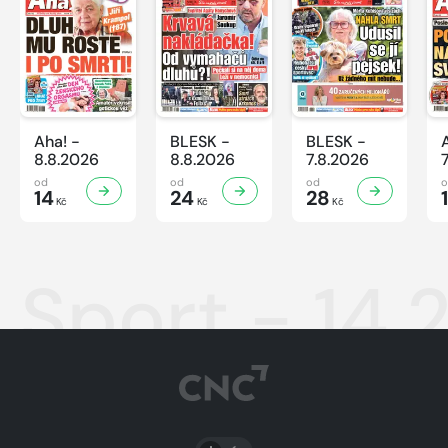
Aha! -
BLESK -
BLESK -
8.8.2026
8.8.2026
7.8.2026
od
od
od
14
24
28
Kč
Kč
Kč
Sport - 14.
PŘEPNOUT SVĚTLÝ/TMAVÝ REŽIM