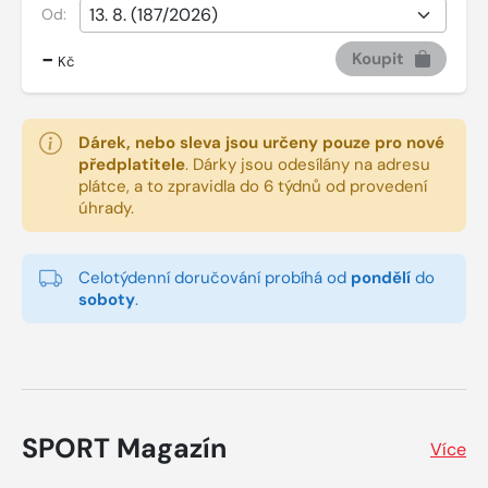
Od:
-
Koupit
Kč
Dárek, nebo sleva jsou určeny pouze pro nové
předplatitele
.
Dárky jsou odesílány na adresu
plátce, a to zpravidla do 6 týdnů od provedení
úhrady.
Celotýdenní doručování probíhá od
pondělí
do
soboty
.
SPORT Magazín
Více