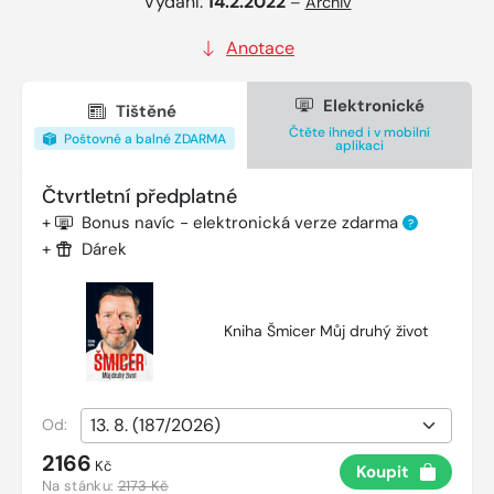
Vydání:
14.2.2022
–
Archiv
Anotace
Elektronické
Tištěné
Čtěte ihned i v mobilní
Poštovné a balné ZDARMA
aplikaci
Čtvrtletní předplatné
+
Bonus navíc - elektronická verze zdarma
?
+
Dárek
Kniha Šmicer Můj druhý život
Od:
2166
Kč
Koupit
Na stánku:
2173 Kč