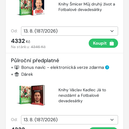
Knihy Šmicer Můj druhý život a
Fotbalové devadesátky
Od:
4332
Kč
Koupit
Na stánku:
4346 Kč
Půlroční předplatné
+
Bonus navíc - elektronická verze zdarma
?
+
Dárek
Knihy Václav Kadlec Já to
nevzdám! a Fotbalové
devadesátky
Od: