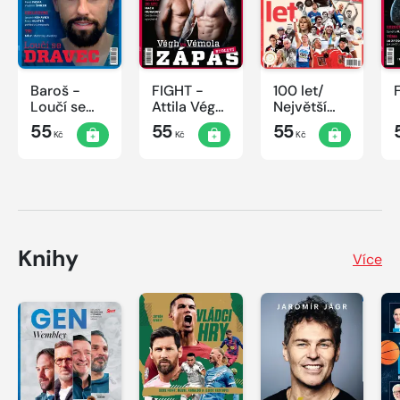
Baroš -
FIGHT -
100 let/
Loučí se
Attila Végh
Největší
dravec
vs. Karlos
okamžiky
55
55
55
Kč
Kč
Kč
Vémola
českého
sportu
Knihy
Více