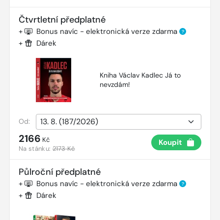
Čtvrtletní předplatné
+
Bonus navíc - elektronická verze zdarma
?
+
Dárek
Kniha Václav Kadlec Já to
nevzdám!
Od:
2166
Kč
Koupit
Na stánku:
2173 Kč
Půlroční předplatné
+
Bonus navíc - elektronická verze zdarma
?
+
Dárek