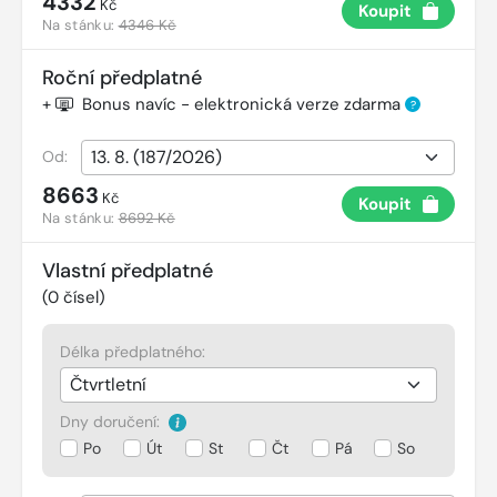
4332
Kč
Koupit
Na stánku:
4346 Kč
Roční předplatné
+
Bonus navíc - elektronická verze zdarma
?
Od:
8663
Kč
Koupit
Na stánku:
8692 Kč
Vlastní předplatné
(
0
čísel)
Délka předplatného:
Dny doručení:
Po
Út
St
Čt
Pá
So