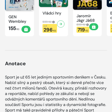
Vládci hry
Jaromír
GEN
Jágr Já68
Wembley
599 Kč
4
899 Kč
od
155
296
719
Kč
Kč
Kč
Anotace
Sport je už 65 let jediným sportovním deníkem v Česku.
Nabízí silný a pestrý obsah, který si denně přečte více
než čtvrt milionů fandů. Otevírá kauzy, přináší rozhovory
a reportáže, nabízí pohledy ze zákulisí a nebojí se
odvážných komentářů sportovního dění. Nedílnou
součástí Sportu jsou i statistiky a dynamické fotografie.
Sport má také pravidelné přílohy a páteční Sport