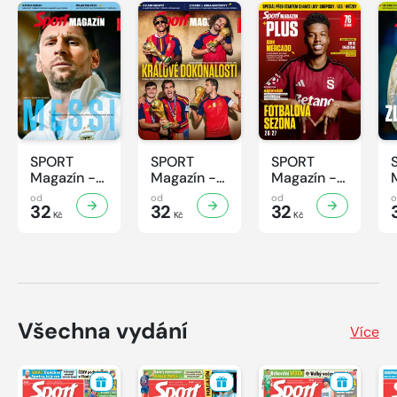
SPORT
SPORT
SPORT
Magazín -
Magazín -
Magazín -
32/2026
31/2026
30/2026
od
od
od
32
32
32
Kč
Kč
Kč
Všechna vydání
Více