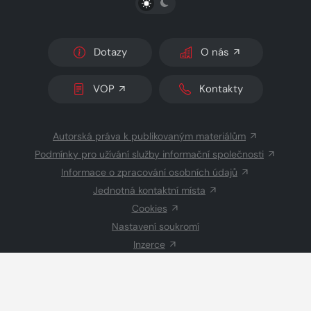
Dotazy
O nás
VOP
Kontakty
Autorská práva k publikovaným materiálům
Podmínky pro užívání služby informační společnosti
Informace o zpracování osobních údajů
Jednotná kontaktní místa
Cookies
Nastavení soukromí
Inzerce
Redakce