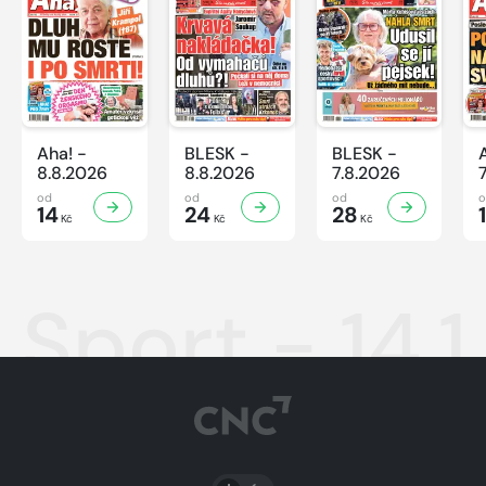
Aha! -
BLESK -
BLESK -
8.8.2026
8.8.2026
7.8.2026
od
od
od
14
24
28
Kč
Kč
Kč
Sport - 14.
PŘEPNOUT SVĚTLÝ/TMAVÝ REŽIM