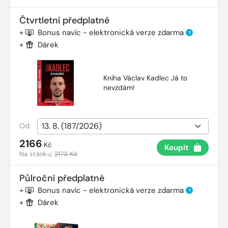
Čtvrtletní předplatné
+
Bonus navíc - elektronická verze zdarma
?
+
Dárek
Kniha Václav Kadlec Já to
nevzdám!
Od:
2166
Kč
Koupit
Na stánku:
2173 Kč
Půlroční předplatné
+
Bonus navíc - elektronická verze zdarma
?
+
Dárek