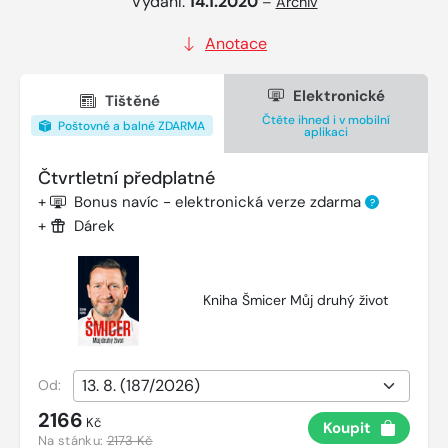
Vydání:
14.1.2020
–
Archiv
Anotace
Elektronické
Tištěné
Čtěte ihned i v mobilní
Poštovné a balné ZDARMA
aplikaci
Čtvrtletní předplatné
+
Bonus navíc - elektronická verze zdarma
?
+
Dárek
Kniha Šmicer Můj druhý život
Od:
2166
Kč
Koupit
Na stánku:
2173 Kč