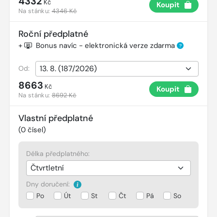
4332
Kč
Koupit
Na stánku:
4346 Kč
Roční předplatné
+
Bonus navíc - elektronická verze zdarma
?
Od:
8663
Kč
Koupit
Na stánku:
8692 Kč
Vlastní předplatné
(
0
čísel)
Délka předplatného:
Dny doručení:
Po
Út
St
Čt
Pá
So