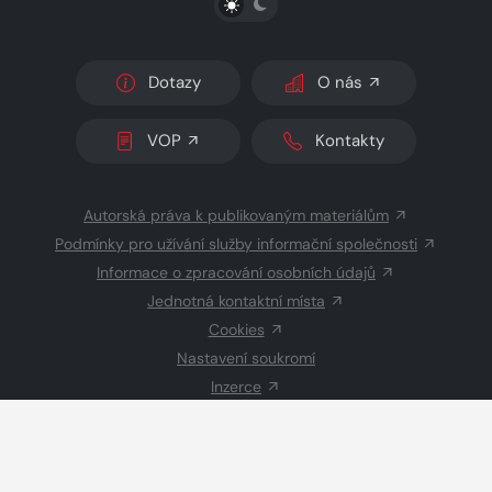
Dotazy
O nás
VOP
Kontakty
Autorská práva k publikovaným materiálům
Podmínky pro užívání služby informační společnosti
Informace o zpracování osobních údajů
Jednotná kontaktní místa
Cookies
Nastavení soukromí
Inzerce
Redakce