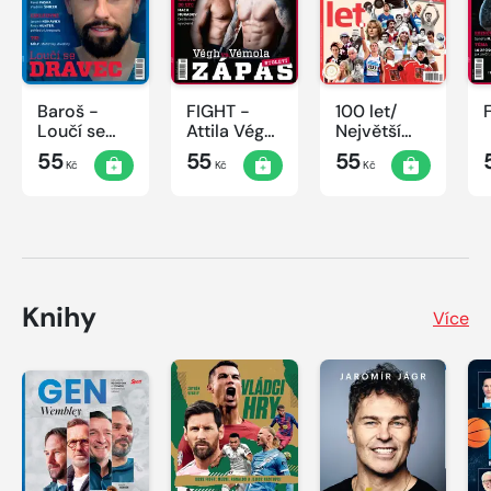
Baroš -
FIGHT -
100 let/
Loučí se
Attila Végh
Největší
dravec
vs. Karlos
okamžiky
55
55
55
Kč
Kč
Kč
Vémola
českého
sportu
Knihy
Více