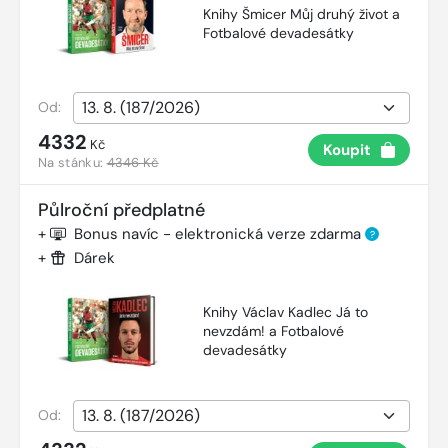
Knihy Šmicer Můj druhý život a
Fotbalové devadesátky
Od:
4332
Kč
Koupit
Na stánku:
4346 Kč
Půlroční předplatné
+
Bonus navíc - elektronická verze zdarma
?
+
Dárek
Knihy Václav Kadlec Já to
nevzdám! a Fotbalové
devadesátky
Od: