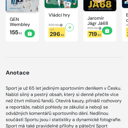
Vládci hry
Jaromír
GEN
Jágr Já68
Wembley
599 Kč
4
899 Kč
od
155
296
719
Kč
Kč
Kč
Anotace
Sport je už 65 let jediným sportovním deníkem v Česku.
Nabízí silný a pestrý obsah, který si denně přečte více
než čtvrt milionů fandů. Otevírá kauzy, přináší rozhovory
a reportáže, nabízí pohledy ze zákulisí a nebojí se
odvážných komentářů sportovního dění. Nedílnou
součástí Sportu jsou i statistiky a dynamické fotografie.
Sport má také pravidelné přílohy a páteční Sport