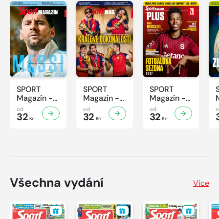
SPORT
SPORT
SPORT
Magazín -
Magazín -
Magazín -
32/2026
31/2026
30/2026
od
od
od
32
32
32
Kč
Kč
Kč
Všechna vydání
Více