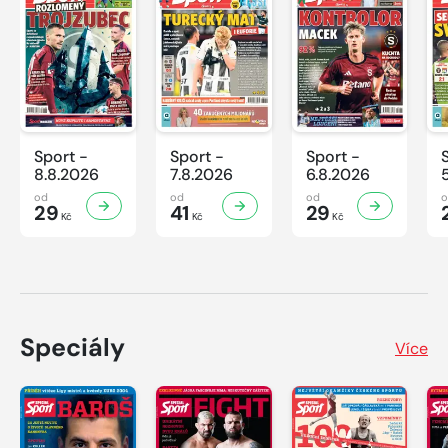
Sport -
Sport -
Sport -
8.8.2026
7.8.2026
6.8.2026
od
od
od
29
41
29
Kč
Kč
Kč
Speciály
Více