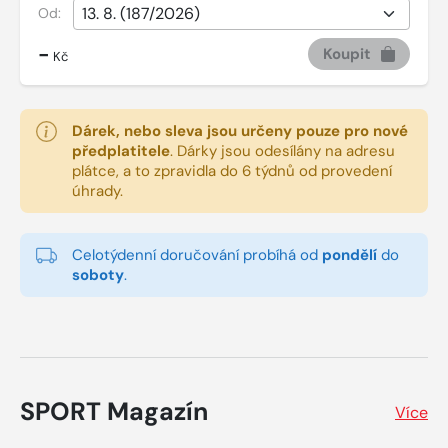
Od:
-
Koupit
Kč
Dárek, nebo sleva jsou určeny pouze pro nové
předplatitele
.
Dárky jsou odesílány na adresu
plátce, a to zpravidla do 6 týdnů od provedení
úhrady.
Celotýdenní doručování probíhá od
pondělí
do
soboty
.
SPORT Magazín
Více