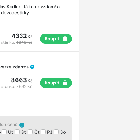
lav Kadlec Já to nevzdám! a
é devadesátky
4332
Kč
Koupit
 stánku:
4346 Kč
 verze zdarma
?
8663
Kč
Koupit
 stánku:
8692 Kč
oručení:
o
Út
St
Čt
Pá
So