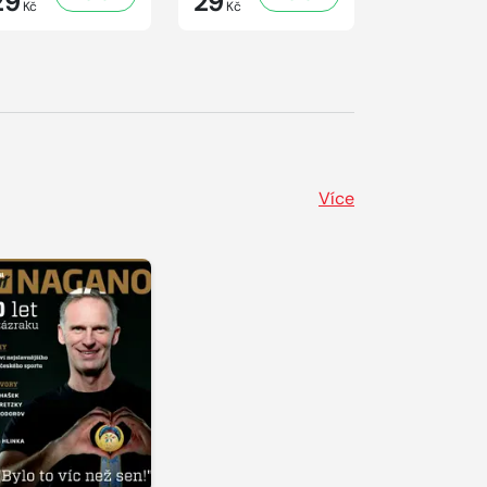
29
29
41
Kč
Kč
Kč
Více