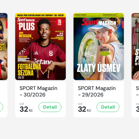
SPORT Magazín
SPORT Magazín
S
- 30/2026
- 29/2026
-
od
od
o
Detail
Detail
32
32
Kč
Kč