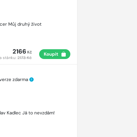
cer Můj druhý život
2166
Kč
Koupit
a stánku:
2173 Kč
 verze zdarma
?
lav Kadlec Já to nevzdám!