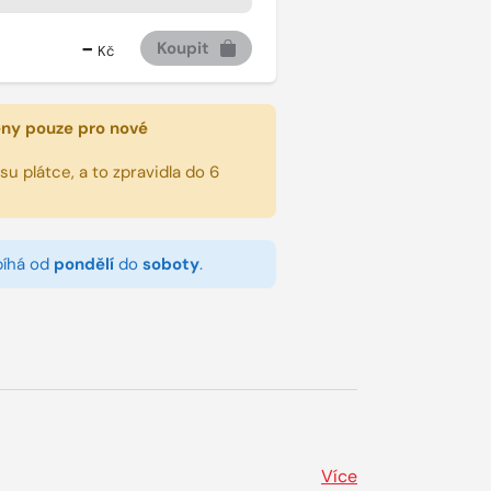
-
Koupit
Kč
eny pouze pro nové
u plátce, a to zpravidla do 6
bíhá od
pondělí
do
soboty
.
Více