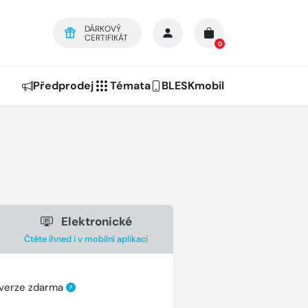
DÁRKOVÝ
CERTIFIKÁT
0
Předprodej
Témata
BLESKmobil
Elektronické
Čtěte ihned i v mobilní aplikaci
 verze zdarma
?