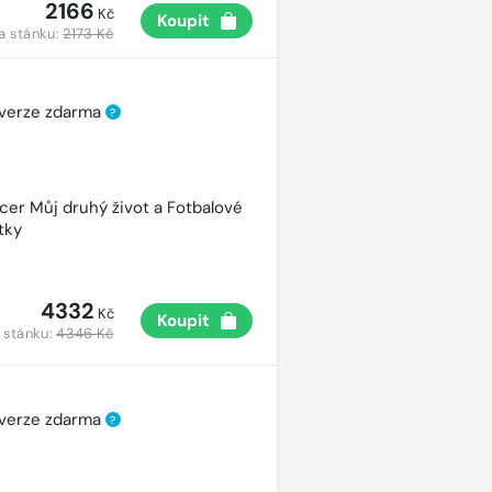
2166
Kč
Koupit
a stánku:
2173 Kč
 verze zdarma
?
cer Můj druhý život a Fotbalové
tky
4332
Kč
Koupit
 stánku:
4346 Kč
 verze zdarma
?