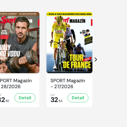
Další
PORT Magazín
SPORT Magazín
SPORT Ma
 28/2026
- 27/2026
- 26/2026
d
od
od
Detail
Detail
D
32
32
32
Kč
Kč
Kč