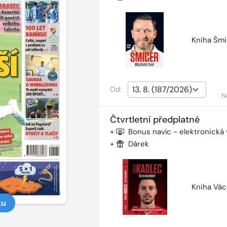
Kniha Šmi
Od:
N
Čtvrtletní předplatné
+
Bonus navíc - elektronická
+
Dárek
Kniha Vác
ku