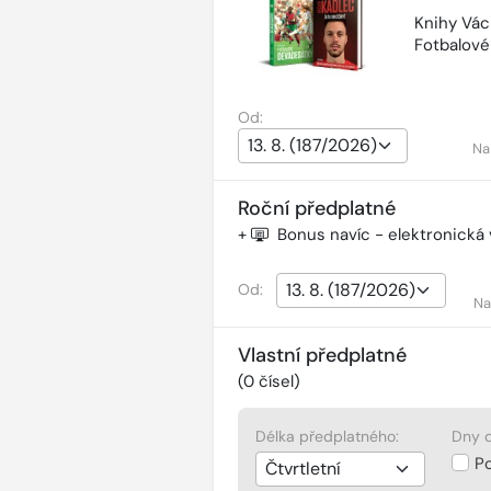
Knihy Vác
Fotbalov
Od:
Na
Roční předplatné
+
Bonus navíc - elektronická
Od:
Na
Vlastní předplatné
(
0
čísel)
Délka předplatného:
Dny d
P