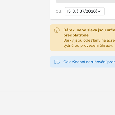
Od:
Dárek, nebo sleva jsou urč
předplatitele
.
Dárky jsou odesílány na adres
týdnů od provedení úhrady.
Celotýdenní doručování pro