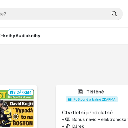
E-knihy
Audioknihy
Tištěné
S DÁRKEM
Poštovné a balné ZDARMA
Čtvrtletní předplatné
+
Bonus navíc - elektronická
+
Dárek