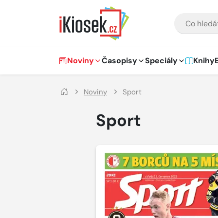
Přejít na hlavní obsah
VYHLEDÁVÁNÍ
Hlavní navigace
Noviny
Časopisy
Speciály
Knihy
Noviny
Sport
Sport