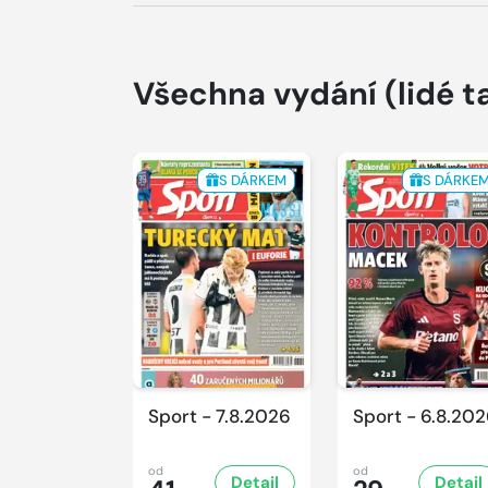
Všechna vydání
(lidé t
S DÁRKEM
S DÁRKE
Sport - 7.8.2026
Sport - 6.8.20
od
od
Detail
Detail