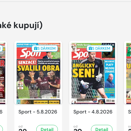
aké kupují)
M
S DÁRKEM
S DÁRKEM
26
Sport - 5.8.2026
Sport - 4.8.2026
S
od
od
o
Detail
Detail