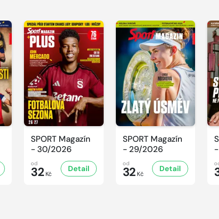
SPORT Magazín
SPORT Magazín
S
- 30/2026
- 29/2026
-
od
od
o
Detail
Detail
32
32
Kč
Kč