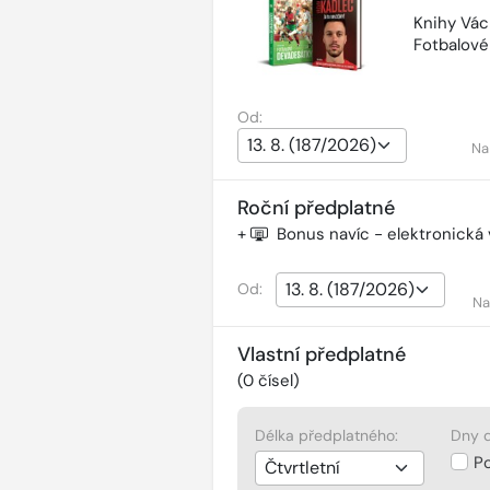
Knihy Vác
Fotbalov
Od:
Na
Roční předplatné
+
Bonus navíc - elektronická
Od:
Na
Vlastní předplatné
(
0
čísel)
Délka předplatného:
Dny d
P