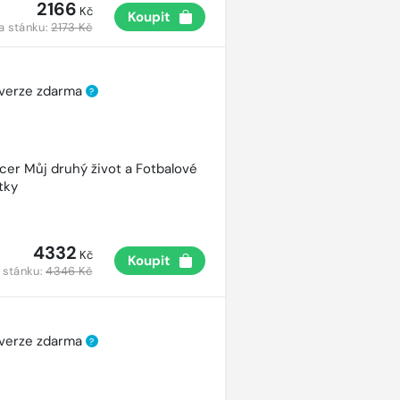
2166
Kč
Koupit
a stánku:
2173 Kč
 verze zdarma
?
cer Můj druhý život a Fotbalové
tky
4332
Kč
Koupit
 stánku:
4346 Kč
 verze zdarma
?