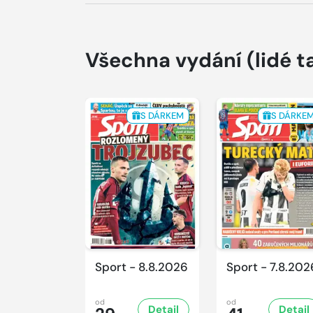
Všechna vydání
(lidé t
S DÁRKEM
S DÁRKE
Sport - 8.8.2026
Sport - 7.8.202
od
od
Detail
Detail