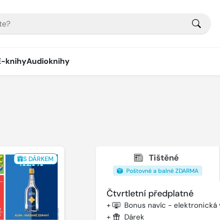
E-knihy
Audioknihy
Tištěné
S DÁRKEM
Poštovné a balné ZDARMA
Čtvrtletní předplatné
+
Bonus navíc - elektronická
+
Dárek