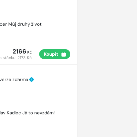
cer Můj druhý život
2166
Kč
Koupit
a stánku:
2173 Kč
 verze zdarma
?
lav Kadlec Já to nevzdám!