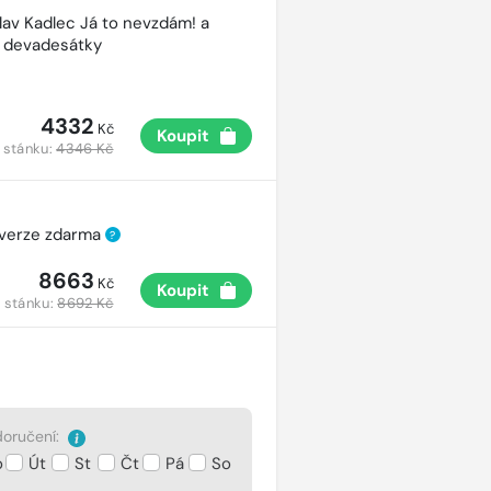
lav Kadlec Já to nevzdám! a
é devadesátky
4332
Kč
Koupit
 stánku:
4346 Kč
 verze zdarma
?
8663
Kč
Koupit
 stánku:
8692 Kč
oručení:
o
Út
St
Čt
Pá
So