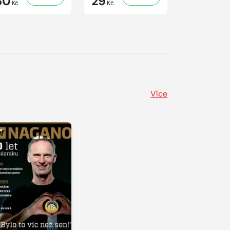
30
29
29
Kč
Kč
Kč
Více