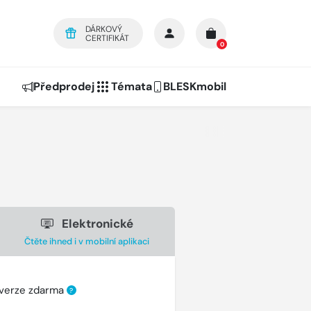
DÁRKOVÝ
CERTIFIKÁT
0
Předprodej
Témata
BLESKmobil
Elektronické
Čtěte ihned i v mobilní aplikaci
 verze zdarma
?