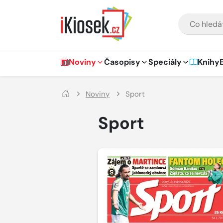
Přejít na hlavní obsah
VYHLEDÁVÁNÍ
Hlavní navigace
Noviny
Časopisy
Speciály
Knihy
Noviny
Sport
Sport