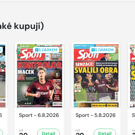
aké kupují)
M
S DÁRKEM
S DÁRKEM
6
Sport - 6.8.2026
Sport - 5.8.2026
S
od
od
o
Detail
Detail