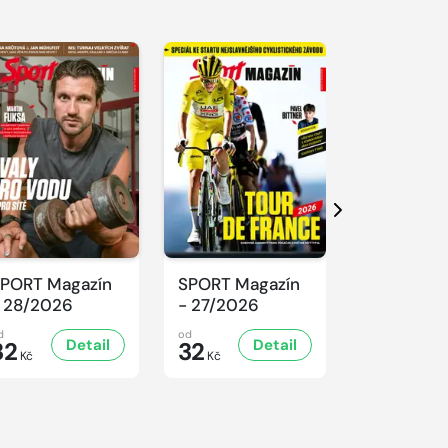
Další
PORT Magazín
SPORT Magazín
SPORT Ma
 28/2026
- 27/2026
- 26/2026
d
od
od
Detail
Detail
D
32
32
32
Kč
Kč
Kč