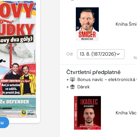
Kniha Šmi
Od:
N
Čtvrtletní předplatné
+
Bonus navíc - elektronická
+
Dárek
Kniha Vác
ku