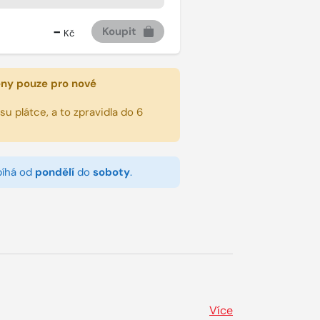
-
Koupit
Kč
eny pouze pro nové
u plátce, a to zpravidla do 6
bíhá od
pondělí
do
soboty
.
Více