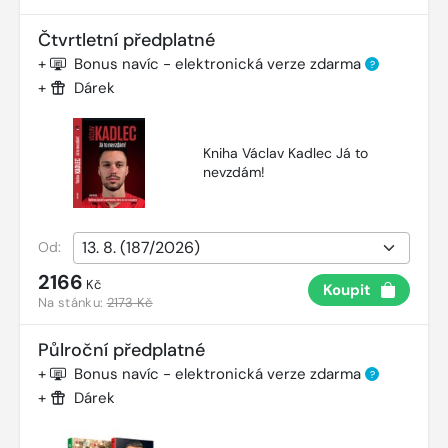
Čtvrtletní předplatné
+
Bonus navíc - elektronická verze zdarma
?
+
Dárek
Kniha Václav Kadlec Já to
nevzdám!
Od:
2166
Kč
Koupit
Na stánku:
2173 Kč
Půlroční předplatné
+
Bonus navíc - elektronická verze zdarma
?
+
Dárek