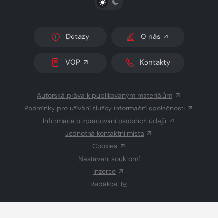
Dotazy
O nás
VOP
Kontakty
Autorská práva k publikovaným materiálům
Podmínky pro užívání služby informační společnosti
Informace o zpracování osobních údajů
Jednotná kontaktní místa
Cookies
Nastavení soukromí
Inzerce
Redakce