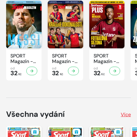
SPORT
SPORT
SPORT
Magazín -
Magazín -
Magazín -
32/2026
31/2026
30/2026
od
od
od
32
32
32
Kč
Kč
Kč
Všechna vydání
Více