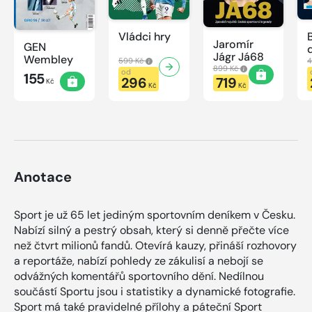
Vládci hry
Jaromír
GEN
Jágr Já68
Wembley
599 Kč
4
899 Kč
od
155
296
719
Kč
Kč
Kč
Anotace
Sport je už 65 let jediným sportovním deníkem v Česku.
Nabízí silný a pestrý obsah, který si denně přečte více
než čtvrt milionů fandů. Otevírá kauzy, přináší rozhovory
a reportáže, nabízí pohledy ze zákulisí a nebojí se
odvážných komentářů sportovního dění. Nedílnou
součástí Sportu jsou i statistiky a dynamické fotografie.
Sport má také pravidelné přílohy a páteční Sport