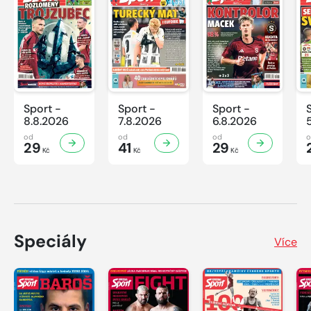
Sport -
Sport -
Sport -
8.8.2026
7.8.2026
6.8.2026
od
od
od
29
41
29
Kč
Kč
Kč
Speciály
Více