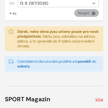
Od:
-
Koupit
Kč
Dárek, nebo sleva jsou určeny pouze pro nové
předplatitele
.
Dárky jsou odesílány na adresu
plátce, a to zpravidla do 6 týdnů od provedení
úhrady.
Celotýdenní doručování probíhá od
pondělí
do
soboty
.
SPORT Magazín
Více