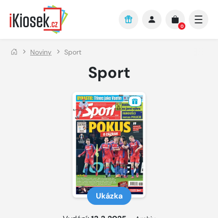
Přejít na hlavní obsah
0
Noviny
Sport
Sport
Ukázka