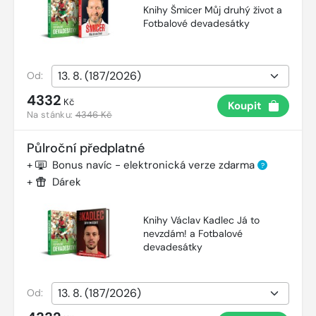
Knihy Šmicer Můj druhý život a
Fotbalové devadesátky
Od:
4332
Kč
Koupit
Na stánku:
4346 Kč
Půlroční předplatné
+
Bonus navíc - elektronická verze zdarma
?
+
Dárek
Knihy Václav Kadlec Já to
nevzdám! a Fotbalové
devadesátky
Od: