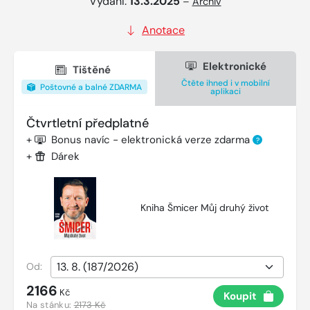
Vydání:
13.3.2025
–
Archiv
Anotace
Elektronické
Tištěné
Čtěte ihned i v mobilní
Poštovné a balné ZDARMA
aplikaci
Čtvrtletní předplatné
+
Bonus navíc - elektronická verze zdarma
?
+
Dárek
Kniha Šmicer Můj druhý život
Od:
2166
Kč
Koupit
Na stánku:
2173 Kč