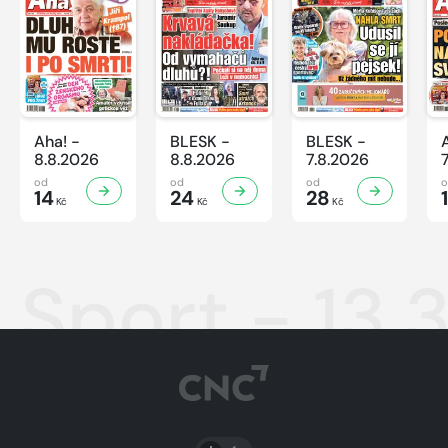
Aha! -
BLESK -
BLESK -
8.8.2026
8.8.2026
7.8.2026
od
od
od
14
24
28
Kč
Kč
Kč
Sport - 13.
PŘEPNOUT SVĚTLÝ/TMAVÝ REŽIM