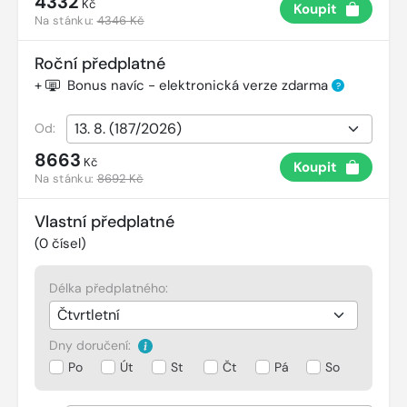
4332
Kč
Koupit
Na stánku:
4346 Kč
Roční předplatné
+
Bonus navíc - elektronická verze zdarma
?
Od:
8663
Kč
Koupit
Na stánku:
8692 Kč
Vlastní předplatné
(
0
čísel)
Délka předplatného:
Dny doručení:
Po
Út
St
Čt
Pá
So