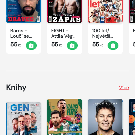
Baroš -
FIGHT -
100 let/
Loučí se
Attila Végh
Největší
dravec
vs. Karlos
okamžiky
55
55
55
Kč
Kč
Kč
Vémola
českého
sportu
Knihy
Více