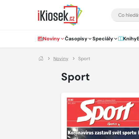
Přejít na hlavní obsah
VYHLEDÁVÁNÍ
Hlavní navigace
Noviny
Časopisy
Speciály
Knihy
Noviny
Sport
Sport