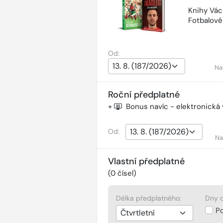
Knihy Vác
Fotbalov
Od:
Na
Roční předplatné
+
Bonus navíc - elektronická
Od:
Na
Vlastní předplatné
(
0
čísel)
Délka předplatného:
Dny d
P