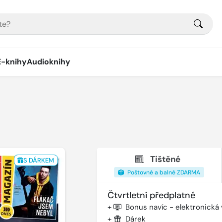
E-knihy
Audioknihy
Tištěné
S DÁRKEM
Poštovné a balné ZDARMA
Čtvrtletní předplatné
+
Bonus navíc - elektronická
+
Dárek