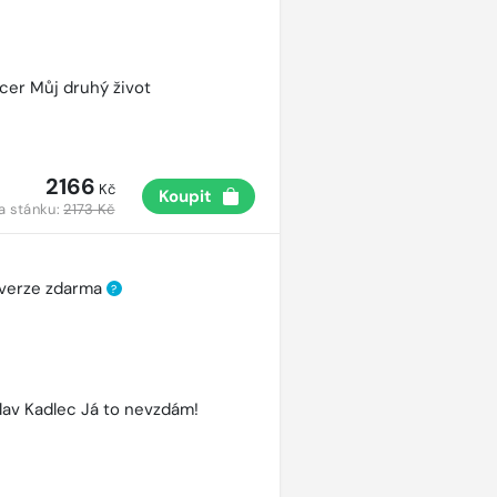
cer Můj druhý život
2166
Kč
Koupit
a stánku:
2173 Kč
 verze zdarma
?
lav Kadlec Já to nevzdám!