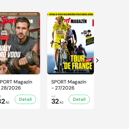
Další
PORT Magazín
SPORT Magazín
SPORT Ma
 28/2026
- 27/2026
- 26/2026
d
od
od
Detail
Detail
D
32
32
32
Kč
Kč
Kč