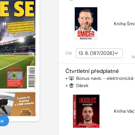
Kniha Šmi
Od:
N
Čtvrtletní předplatné
+
Bonus navíc - elektronická
+
Dárek
Kniha Vác
ku