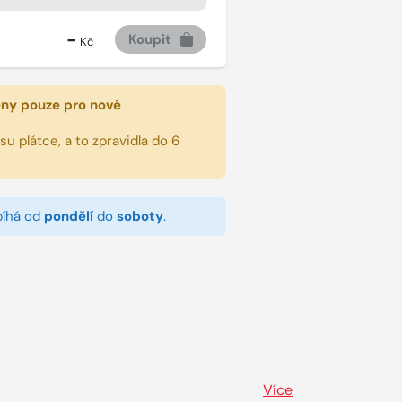
-
Koupit
Kč
eny pouze pro nové
u plátce, a to zpravidla do 6
bíhá od
pondělí
do
soboty
.
Více