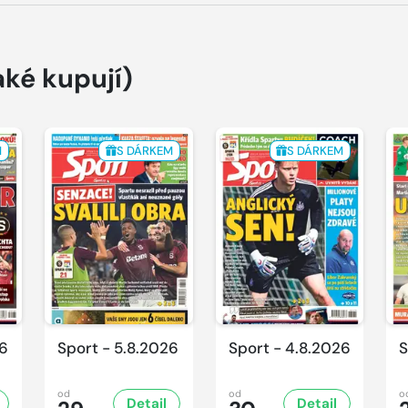
aké kupují)
M
S DÁRKEM
S DÁRKEM
26
Sport - 5.8.2026
Sport - 4.8.2026
S
od
od
o
Detail
Detail