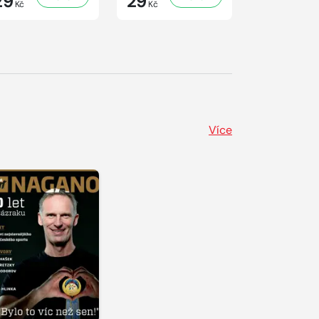
29
29
41
Kč
Kč
Kč
Více