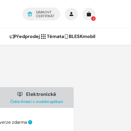
DÁRKOVÝ
CERTIFIKÁT
0
Předprodej
Témata
BLESKmobil
Elektronické
Čtěte ihned i v mobilní aplikaci
 verze zdarma
?