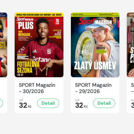
SPORT Magazín
SPORT Magazín
S
- 30/2026
- 29/2026
-
od
od
o
Detail
Detail
32
32
Kč
Kč