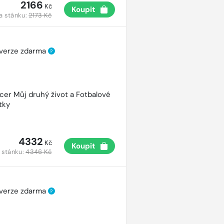
2166
Kč
Koupit
a stánku:
2173 Kč
 verze zdarma
?
cer Můj druhý život a Fotbalové
tky
4332
Kč
Koupit
 stánku:
4346 Kč
 verze zdarma
?