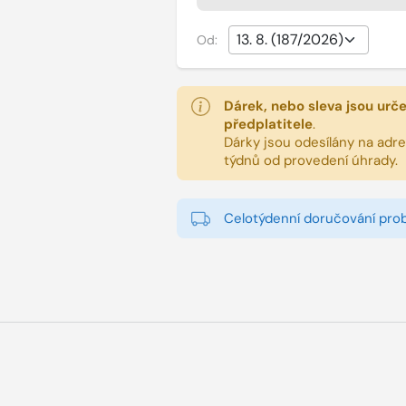
Od:
Dárek, nebo sleva jsou urč
předplatitele
.
Dárky jsou odesílány na adres
týdnů od provedení úhrady.
Celotýdenní doručování pro