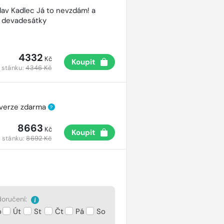
lav Kadlec Já to nevzdám! a
é devadesátky
4332
Kč
Koupit
 stánku:
4346 Kč
 verze zdarma
?
8663
Kč
Koupit
 stánku:
8692 Kč
oručení:
o
Út
St
Čt
Pá
So