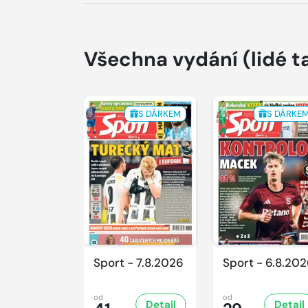
Všechna vydání
(lidé t
S DÁRKEM
S DÁRKE
Sport - 7.8.2026
Sport - 6.8.20
od
od
Detail
Detail