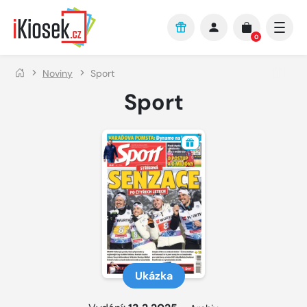
Přejít na hlavní obsah
0
Noviny
Sport
Sport
Ukázka