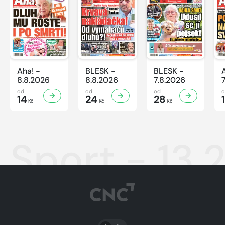
Aha! -
BLESK -
BLESK -
8.8.2026
8.8.2026
7.8.2026
od
od
od
14
24
28
Kč
Kč
Kč
Sport - 13.
PŘEPNOUT SVĚTLÝ/TMAVÝ REŽIM