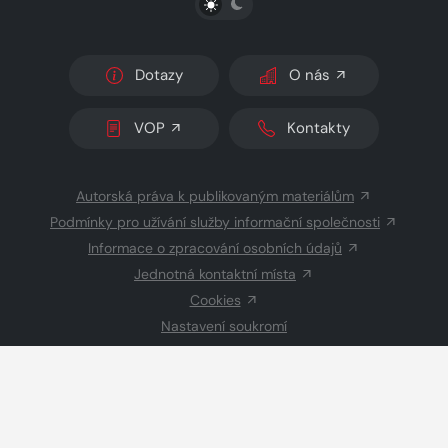
Dotazy
O nás
VOP
Kontakty
Autorská práva k publikovaným materiálům
Podmínky pro užívání služby informační společnosti
Informace o zpracování osobních údajů
Jednotná kontaktní místa
Cookies
Nastavení soukromí
Inzerce
Redakce