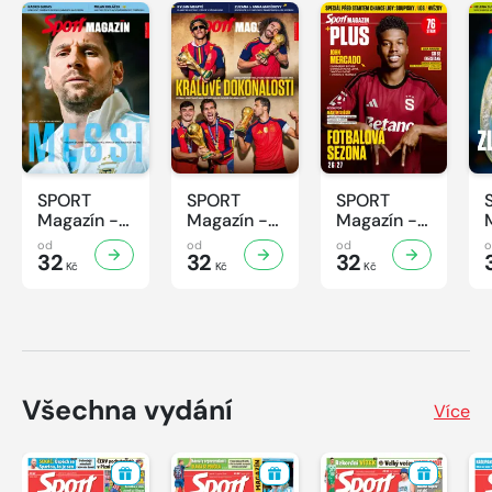
SPORT
SPORT
SPORT
Magazín -
Magazín -
Magazín -
32/2026
31/2026
30/2026
od
od
od
32
32
32
Kč
Kč
Kč
Všechna vydání
Více