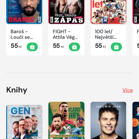
Baroš -
FIGHT -
100 let/
Loučí se
Attila Végh
Největší
dravec
vs. Karlos
okamžiky
55
55
55
Kč
Kč
Kč
Vémola
českého
sportu
Knihy
Více