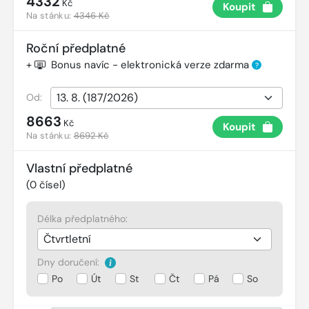
4332
Kč
Koupit
Na stánku:
4346 Kč
Roční předplatné
+
Bonus navíc - elektronická verze zdarma
?
Od:
8663
Kč
Koupit
Na stánku:
8692 Kč
Vlastní předplatné
(
0
čísel)
Délka předplatného:
Dny doručení:
Po
Út
St
Čt
Pá
So