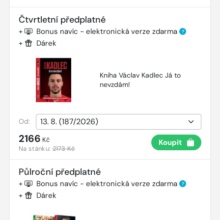
Čtvrtletní předplatné
+
Bonus navíc - elektronická verze zdarma
?
+
Dárek
Kniha Václav Kadlec Já to
nevzdám!
Od:
2166
Kč
Koupit
Na stánku:
2173 Kč
Půlroční předplatné
+
Bonus navíc - elektronická verze zdarma
?
+
Dárek