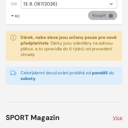
Od:
-
Koupit
Kč
Dárek, nebo sleva jsou určeny pouze pro nové
předplatitele
.
Dárky jsou odesílány na adresu
plátce, a to zpravidla do 6 týdnů od provedení
úhrady.
Celotýdenní doručování probíhá od
pondělí
do
soboty
.
SPORT Magazín
Více