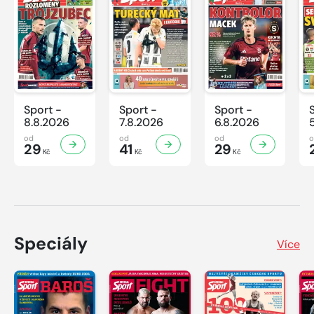
Sport -
Sport -
Sport -
8.8.2026
7.8.2026
6.8.2026
od
od
od
29
41
29
Kč
Kč
Kč
Speciály
Více