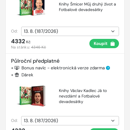
Knihy Šmicer Můj druhý život a
Fotbalové devadesátky
Od:
4332
Kč
Koupit
Na stánku:
4346 Kč
Půlroční předplatné
+
Bonus navíc - elektronická verze zdarma
?
+
Dárek
Knihy Václav Kadlec Já to
nevzdám! a Fotbalové
devadesátky
Od: