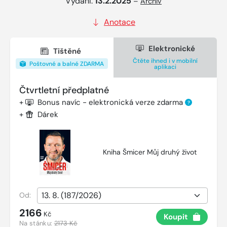
Vydání:
13.2.2025
–
Archiv
Anotace
Elektronické
Tištěné
Čtěte ihned i v mobilní
Poštovné a balné ZDARMA
aplikaci
Čtvrtletní předplatné
+
Bonus navíc - elektronická verze zdarma
?
+
Dárek
Kniha Šmicer Můj druhý život
Od:
2166
Kč
Koupit
Na stánku:
2173 Kč