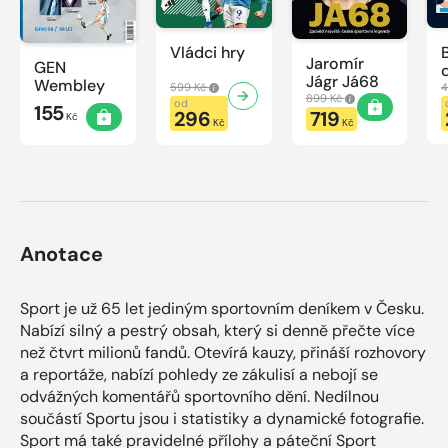
Vládci hry
Jaromír
GEN
Jágr Já68
Wembley
599 Kč
4
899 Kč
od
155
296
719
Kč
Kč
Kč
Anotace
Sport je už 65 let jediným sportovním deníkem v Česku.
Nabízí silný a pestrý obsah, který si denně přečte více
než čtvrt milionů fandů. Otevírá kauzy, přináší rozhovory
a reportáže, nabízí pohledy ze zákulisí a nebojí se
odvážných komentářů sportovního dění. Nedílnou
součástí Sportu jsou i statistiky a dynamické fotografie.
Sport má také pravidelné přílohy a páteční Sport