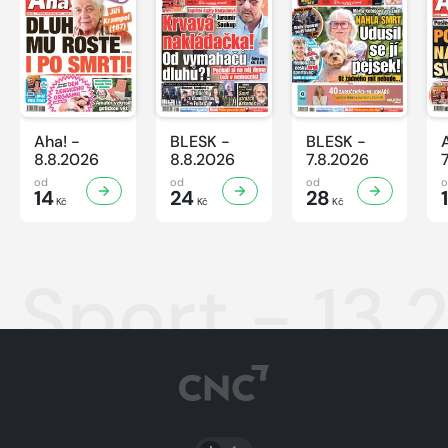
Aha! -
BLESK -
BLESK -
8.8.2026
8.8.2026
7.8.2026
od
od
od
14
24
28
Kč
Kč
Kč
Sport - 13.
PŘEPNOUT SVĚTLÝ/TMAVÝ REŽIM