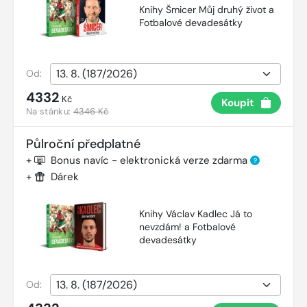
Knihy Šmicer Můj druhý život a
Fotbalové devadesátky
Od:
4332
Kč
Koupit
Na stánku:
4346 Kč
Půlroční předplatné
+
Bonus navíc - elektronická verze zdarma
?
+
Dárek
Knihy Václav Kadlec Já to
nevzdám! a Fotbalové
devadesátky
Od: