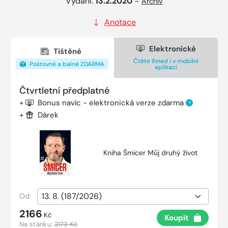
Vydání:
13.2.2020
–
Archiv
Anotace
Elektronické
Tištěné
Čtěte ihned i v mobilní
Poštovné a balné ZDARMA
aplikaci
Čtvrtletní předplatné
+
Bonus navíc - elektronická verze zdarma
?
+
Dárek
Kniha Šmicer Můj druhý život
Od:
2166
Kč
Koupit
Na stánku:
2173 Kč