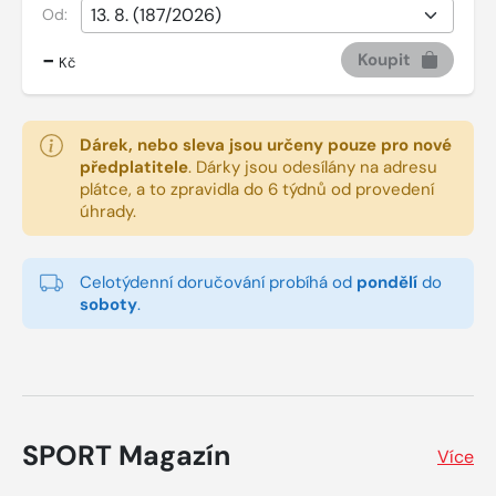
Od:
-
Koupit
Kč
Dárek, nebo sleva jsou určeny pouze pro nové
předplatitele
.
Dárky jsou odesílány na adresu
plátce, a to zpravidla do 6 týdnů od provedení
úhrady.
Celotýdenní doručování probíhá od
pondělí
do
soboty
.
SPORT Magazín
Více