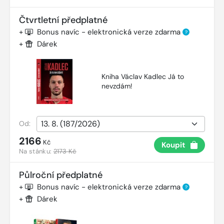
Čtvrtletní předplatné
+
Bonus navíc - elektronická verze zdarma
?
+
Dárek
Kniha Václav Kadlec Já to
nevzdám!
Od:
2166
Kč
Koupit
Na stánku:
2173 Kč
Půlroční předplatné
+
Bonus navíc - elektronická verze zdarma
?
+
Dárek