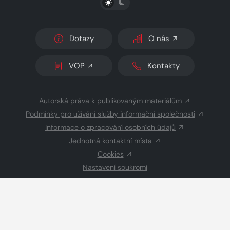
Dotazy
O nás
VOP
Kontakty
Autorská práva k publikovaným materiálům
Podmínky pro užívání služby informační společnosti
Informace o zpracování osobních údajů
Jednotná kontaktní místa
Cookies
Nastavení soukromí
Inzerce
Redakce