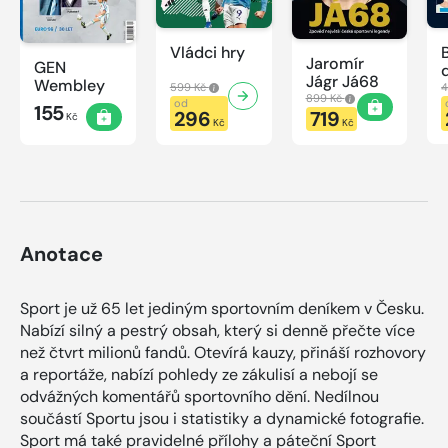
Vládci hry
Jaromír
GEN
Jágr Já68
Wembley
599 Kč
4
899 Kč
od
155
296
719
Kč
Kč
Kč
Anotace
Sport je už 65 let jediným sportovním deníkem v Česku.
Nabízí silný a pestrý obsah, který si denně přečte více
než čtvrt milionů fandů. Otevírá kauzy, přináší rozhovory
a reportáže, nabízí pohledy ze zákulisí a nebojí se
odvážných komentářů sportovního dění. Nedílnou
součástí Sportu jsou i statistiky a dynamické fotografie.
Sport má také pravidelné přílohy a páteční Sport