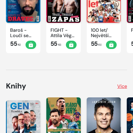
Baroš -
FIGHT -
100 let/
Loučí se
Attila Végh
Největší
dravec
vs. Karlos
okamžiky
55
55
55
Kč
Kč
Kč
Vémola
českého
sportu
Knihy
Více