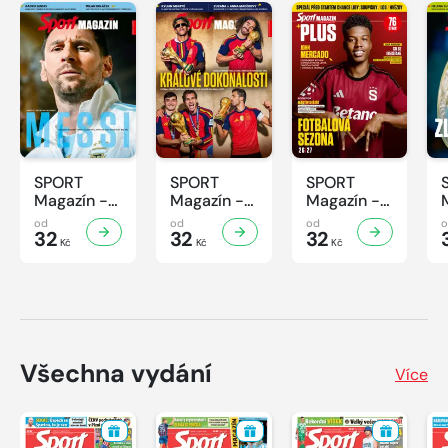
SPORT
SPORT
SPORT
Magazín -
Magazín -
Magazín -
32/2026
31/2026
30/2026
od
od
od
32
32
32
Kč
Kč
Kč
Všechna vydání
Více