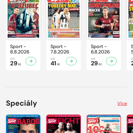
Sport -
Sport -
Sport -
8.8.2026
7.8.2026
6.8.2026
od
od
od
29
41
29
Kč
Kč
Kč
Speciály
Více