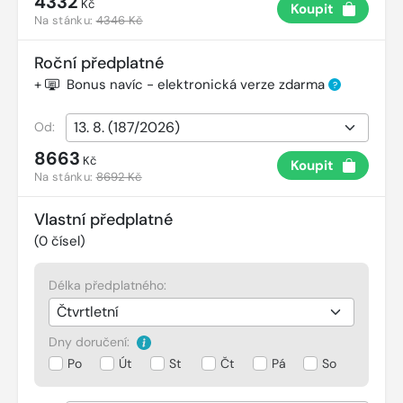
4332
Kč
Koupit
Na stánku:
4346 Kč
Roční předplatné
+
Bonus navíc - elektronická verze zdarma
?
Od:
8663
Kč
Koupit
Na stánku:
8692 Kč
Vlastní předplatné
(
0
čísel)
Délka předplatného:
Dny doručení:
Po
Út
St
Čt
Pá
So