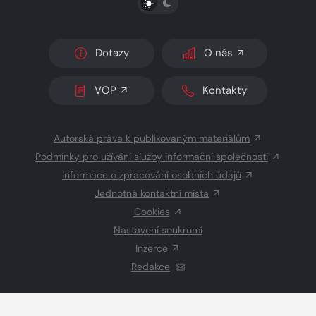
Dotazy
O nás
VOP
Kontakty
Autorská práva k publikovaným materiálům
Podmínky pro užívání služby informační společnosti
Informace o zpracování osobních údajů
Jednotná kontaktní místa
Cookies
Nastavení soukromí
Inzerce
Redakce