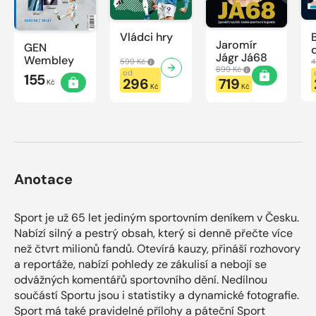
Vládci hry
Jaromír
GEN
Jágr Já68
Wembley
599 Kč
4
899 Kč
od
155
296
719
Kč
Kč
Kč
Anotace
Sport je už 65 let jediným sportovním deníkem v Česku.
Nabízí silný a pestrý obsah, který si denně přečte více
než čtvrt milionů fandů. Otevírá kauzy, přináší rozhovory
a reportáže, nabízí pohledy ze zákulisí a nebojí se
odvážných komentářů sportovního dění. Nedílnou
součástí Sportu jsou i statistiky a dynamické fotografie.
Sport má také pravidelné přílohy a páteční Sport