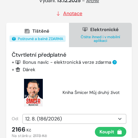
Vydání:
13.12.2025
–
Archiv
Anotace
Elektronické
Tištěné
Čtěte ihned i v mobilní
Poštovné a balné ZDARMA
aplikaci
Čtvrtletní předplatné
+
Bonus navíc - elektronická verze zdarma
?
+
Dárek
Kniha Šmicer Můj druhý život
Od:
2166
Kč
Koupit
Na stánku:
2173 Kč