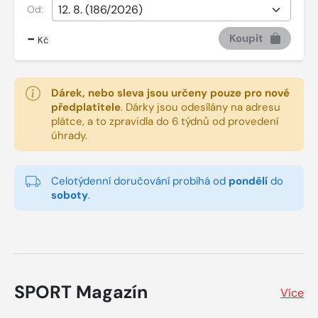
Od:
-
Koupit
Kč
Dárek, nebo sleva jsou určeny pouze pro nové
předplatitele
.
Dárky jsou odesílány na adresu
plátce, a to zpravidla do 6 týdnů od provedení
úhrady.
Celotýdenní doručování probíhá od
pondělí
do
soboty
.
SPORT Magazín
Více