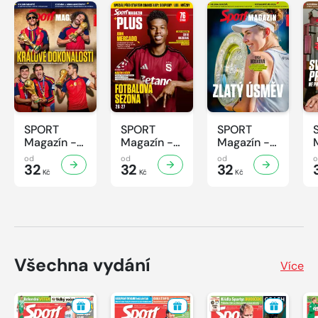
SPORT
SPORT
SPORT
Magazín -
Magazín -
Magazín -
31/2026
30/2026
29/2026
od
od
od
32
32
32
Kč
Kč
Kč
Všechna vydání
Více