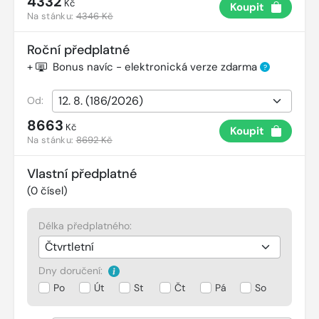
4332
Kč
Koupit
Na stánku:
4346 Kč
Roční předplatné
+
Bonus navíc - elektronická verze zdarma
?
Od:
8663
Kč
Koupit
Na stánku:
8692 Kč
Vlastní předplatné
(
0
čísel)
Délka předplatného:
Dny doručení:
Po
Út
St
Čt
Pá
So