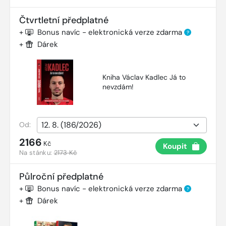
Čtvrtletní předplatné
+
Bonus navíc - elektronická verze zdarma
?
+
Dárek
Kniha Václav Kadlec Já to
nevzdám!
Od:
2166
Kč
Koupit
Na stánku:
2173 Kč
Půlroční předplatné
+
Bonus navíc - elektronická verze zdarma
?
+
Dárek