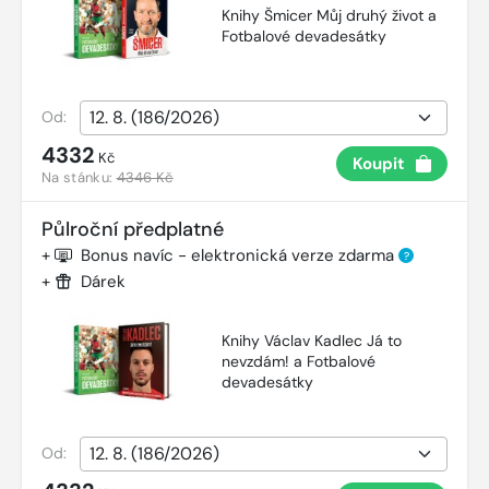
Knihy Šmicer Můj druhý život a
Fotbalové devadesátky
Od:
4332
Kč
Koupit
Na stánku:
4346 Kč
Půlroční předplatné
+
Bonus navíc - elektronická verze zdarma
?
+
Dárek
Knihy Václav Kadlec Já to
nevzdám! a Fotbalové
devadesátky
Od: