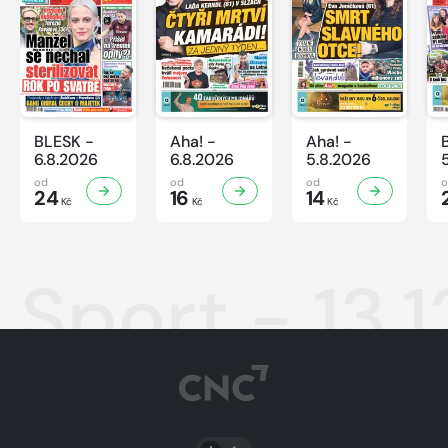
BLESK -
Aha! -
Aha! -
6.8.2026
6.8.2026
5.8.2026
od
od
od
24
16
14
Kč
Kč
Kč
Sport - 13.
PŘEPNOUT SVĚTLÝ/TMAVÝ REŽIM