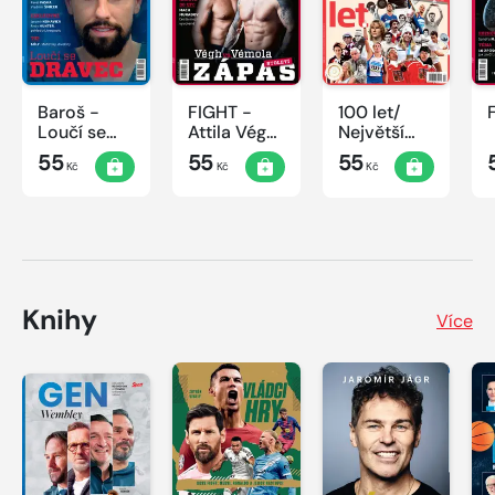
Baroš -
FIGHT -
100 let/
Loučí se
Attila Végh
Největší
dravec
vs. Karlos
okamžiky
55
55
55
Kč
Kč
Kč
Vémola
českého
sportu
Knihy
Více