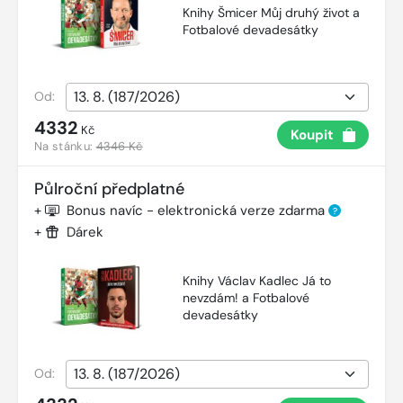
Knihy Šmicer Můj druhý život a
Fotbalové devadesátky
Od:
4332
Kč
Koupit
Na stánku:
4346 Kč
Půlroční předplatné
+
Bonus navíc - elektronická verze zdarma
?
+
Dárek
Knihy Václav Kadlec Já to
nevzdám! a Fotbalové
devadesátky
Od: