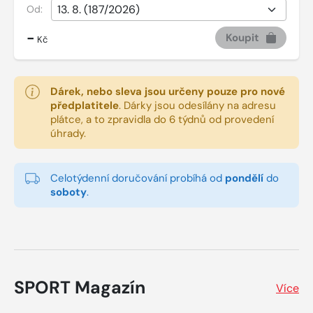
Od:
-
Koupit
Kč
Dárek, nebo sleva jsou určeny pouze pro nové
předplatitele
.
Dárky jsou odesílány na adresu
plátce, a to zpravidla do 6 týdnů od provedení
úhrady.
Celotýdenní doručování probíhá od
pondělí
do
soboty
.
SPORT Magazín
Více