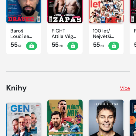
Baroš -
FIGHT -
100 let/
Loučí se
Attila Végh
Největší
dravec
vs. Karlos
okamžiky
55
55
55
Kč
Kč
Kč
Vémola
českého
sportu
Knihy
Více