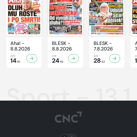
Aha! -
BLESK -
BLESK -
8.8.2026
8.8.2026
7.8.2026
od
od
od
14
24
28
Kč
Kč
Kč
Sport - 13.
PŘEPNOUT SVĚTLÝ/TMAVÝ REŽIM