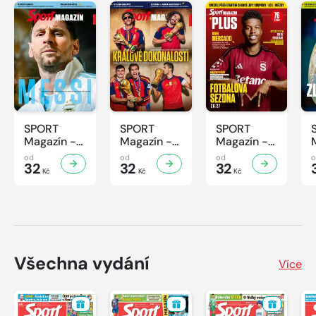
SPORT
SPORT
SPORT
Magazín -
Magazín -
Magazín -
32/2026
31/2026
30/2026
od
od
od
32
32
32
Kč
Kč
Kč
Všechna vydání
Více