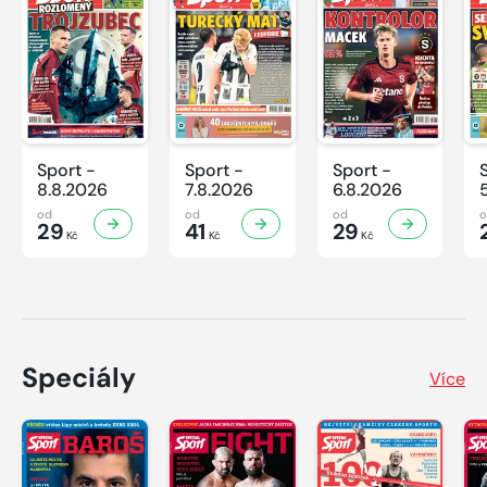
Sport -
Sport -
Sport -
8.8.2026
7.8.2026
6.8.2026
od
od
od
29
41
29
Kč
Kč
Kč
Speciály
Více