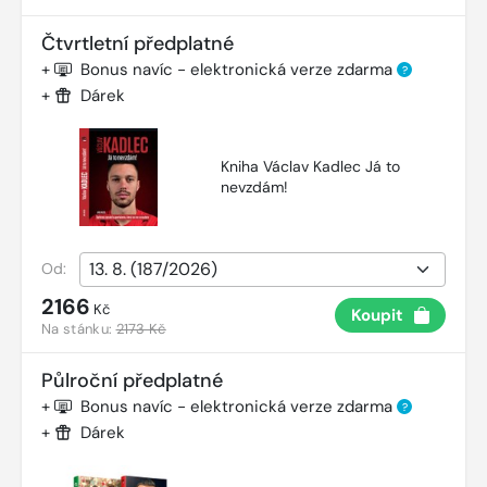
Čtvrtletní předplatné
+
Bonus navíc - elektronická verze zdarma
?
+
Dárek
Kniha Václav Kadlec Já to
nevzdám!
Od:
2166
Kč
Koupit
Na stánku:
2173 Kč
Půlroční předplatné
+
Bonus navíc - elektronická verze zdarma
?
+
Dárek