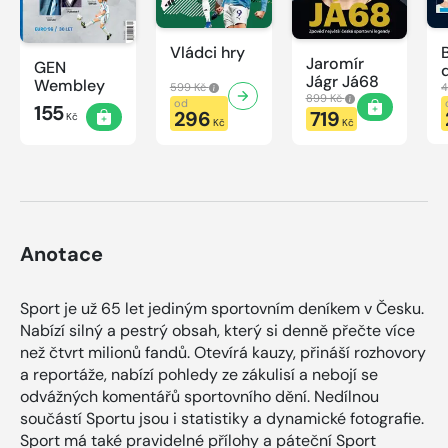
Vládci hry
Jaromír
GEN
Jágr Já68
Wembley
599 Kč
4
899 Kč
od
155
296
719
Kč
Kč
Kč
Anotace
Sport je už 65 let jediným sportovním deníkem v Česku.
Nabízí silný a pestrý obsah, který si denně přečte více
než čtvrt milionů fandů. Otevírá kauzy, přináší rozhovory
a reportáže, nabízí pohledy ze zákulisí a nebojí se
odvážných komentářů sportovního dění. Nedílnou
součástí Sportu jsou i statistiky a dynamické fotografie.
Sport má také pravidelné přílohy a páteční Sport