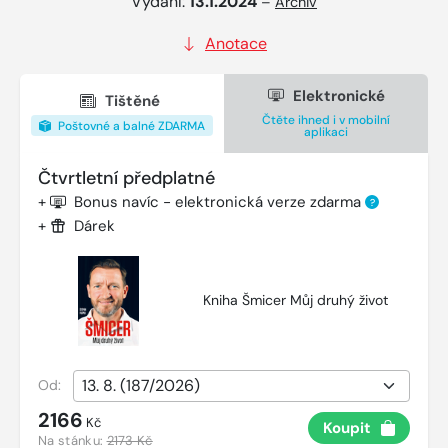
Vydání:
13.1.2024
–
Archiv
Anotace
Elektronické
Tištěné
Čtěte ihned i v mobilní
Poštovné a balné ZDARMA
aplikaci
Čtvrtletní předplatné
+
Bonus navíc - elektronická verze zdarma
?
+
Dárek
Kniha Šmicer Můj druhý život
Od:
2166
Kč
Koupit
Na stánku:
2173 Kč