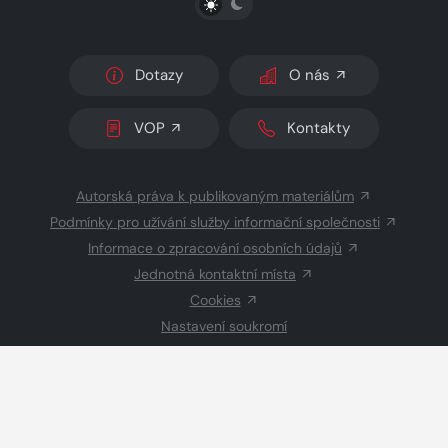
Dotazy
O nás
VOP
Kontakty
Autorská práva k publikovaným materiálům
Podmínky pro užívání služby informační společnosti
Informace o zpracování osobních údajů
Jednotná kontaktní místa
Cookies
Nastavení soukromí
Inzerce
Redakce