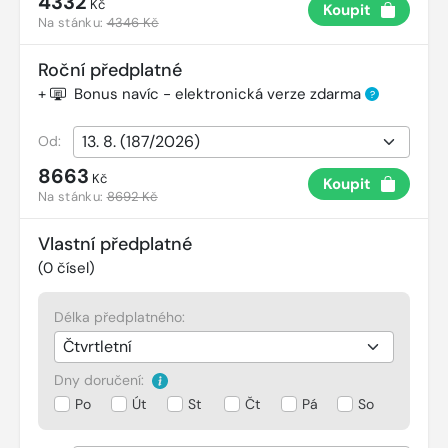
4332
Kč
Koupit
Na stánku:
4346 Kč
Roční předplatné
+
Bonus navíc - elektronická verze zdarma
?
Od:
8663
Kč
Koupit
Na stánku:
8692 Kč
Vlastní předplatné
(
0
čísel)
Délka předplatného:
Dny doručení:
Po
Út
St
Čt
Pá
So