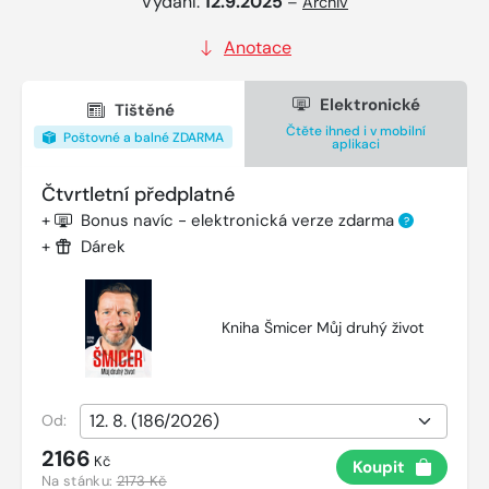
Vydání:
12.9.2025
–
Archiv
Anotace
Elektronické
Tištěné
Čtěte ihned i v mobilní
Poštovné a balné ZDARMA
aplikaci
Čtvrtletní předplatné
+
Bonus navíc - elektronická verze zdarma
?
+
Dárek
Kniha Šmicer Můj druhý život
Od:
2166
Kč
Koupit
Na stánku:
2173 Kč