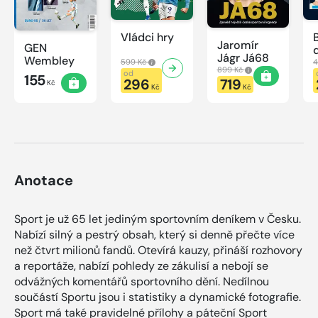
Vládci hry
Jaromír
GEN
Jágr Já68
Wembley
599 Kč
4
899 Kč
od
155
296
719
Kč
Kč
Kč
Anotace
Sport je už 65 let jediným sportovním deníkem v Česku.
Nabízí silný a pestrý obsah, který si denně přečte více
než čtvrt milionů fandů. Otevírá kauzy, přináší rozhovory
a reportáže, nabízí pohledy ze zákulisí a nebojí se
odvážných komentářů sportovního dění. Nedílnou
součástí Sportu jsou i statistiky a dynamické fotografie.
Sport má také pravidelné přílohy a páteční Sport