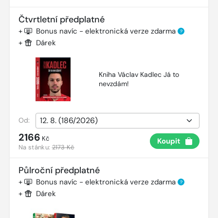
Čtvrtletní předplatné
+
Bonus navíc - elektronická verze zdarma
?
+
Dárek
Kniha Václav Kadlec Já to
nevzdám!
Od:
2166
Kč
Koupit
Na stánku:
2173 Kč
Půlroční předplatné
+
Bonus navíc - elektronická verze zdarma
?
+
Dárek