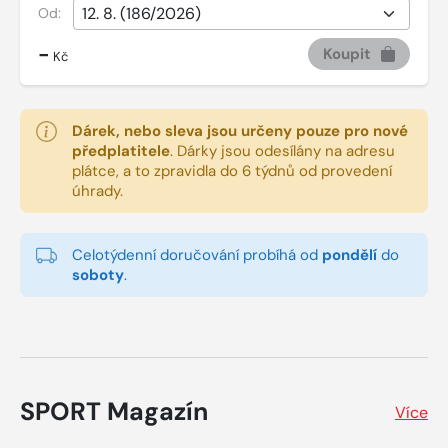
Od:
-
Koupit
Kč
Dárek, nebo sleva jsou určeny pouze pro nové
předplatitele
.
Dárky jsou odesílány na adresu
plátce, a to zpravidla do 6 týdnů od provedení
úhrady.
Celotýdenní doručování probíhá od
pondělí
do
soboty
.
SPORT Magazín
Více