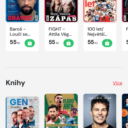
Baroš -
FIGHT -
100 let/
Loučí se
Attila Végh
Největší
dravec
vs. Karlos
okamžiky
55
55
55
Kč
Kč
Kč
Vémola
českého
sportu
Knihy
Více