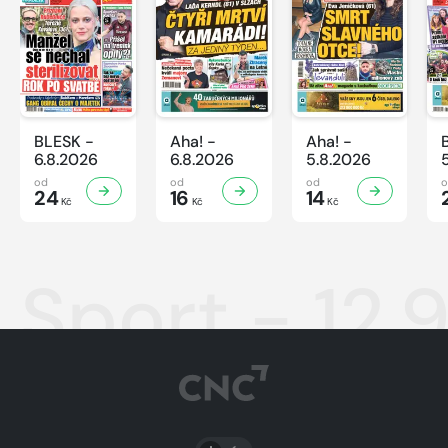
BLESK -
Aha! -
Aha! -
6.8.2026
6.8.2026
5.8.2026
od
od
od
24
16
14
Kč
Kč
Kč
Sport - 12.
PŘEPNOUT SVĚTLÝ/TMAVÝ REŽIM