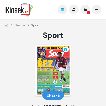
Přejít na hlavní obsah
0
Noviny
Sport
Sport
Ukázka