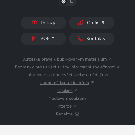
Dotazy
O nás
VOP
Kontakty
Autorská práva k publikovaným materiálům
Podmínky pro užívání služby informační společnosti
Informace o zpracování osobních údajů
Jednotná kontaktní místa
Cookies
Nastavení soukromí
Inzerce
Redakce