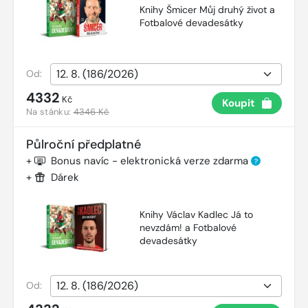
Knihy Šmicer Můj druhý život a
Fotbalové devadesátky
Od:
4332
Kč
Koupit
Na stánku:
4346 Kč
Půlroční předplatné
+
Bonus navíc - elektronická verze zdarma
?
+
Dárek
Knihy Václav Kadlec Já to
nevzdám! a Fotbalové
devadesátky
Od: