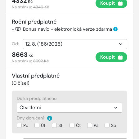
4332
Kč
Koupit
Na stánku:
4346 Kč
Roční předplatné
+
Bonus navíc - elektronická verze zdarma
?
Od:
8663
Kč
Koupit
Na stánku:
8692 Kč
Vlastní předplatné
(
0
čísel)
Délka předplatného:
Dny doručení:
Po
Út
St
Čt
Pá
So