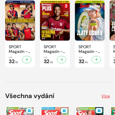
SPORT
SPORT
SPORT
Magazín -
Magazín -
Magazín -
31/2026
30/2026
29/2026
od
od
od
32
32
32
Kč
Kč
Kč
Všechna vydání
Více