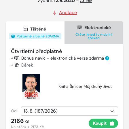
Vydání:
12.9.2020
–
Archiv
Anotace
Elektronické
Tištěné
Čtěte ihned i v mobilní
Poštovné a balné ZDARMA
aplikaci
Čtvrtletní předplatné
+
Bonus navíc - elektronická verze zdarma
?
+
Dárek
Kniha Šmicer Můj druhý život
Od:
2166
Kč
Koupit
Na stánku:
2173 Kč