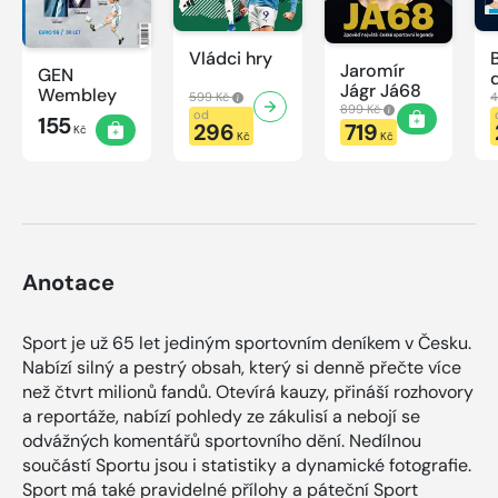
Vládci hry
Jaromír
GEN
Jágr Já68
Wembley
599 Kč
4
899 Kč
od
155
296
719
Kč
Kč
Kč
Anotace
Sport je už 65 let jediným sportovním deníkem v Česku.
Nabízí silný a pestrý obsah, který si denně přečte více
než čtvrt milionů fandů. Otevírá kauzy, přináší rozhovory
a reportáže, nabízí pohledy ze zákulisí a nebojí se
odvážných komentářů sportovního dění. Nedílnou
součástí Sportu jsou i statistiky a dynamické fotografie.
Sport má také pravidelné přílohy a páteční Sport