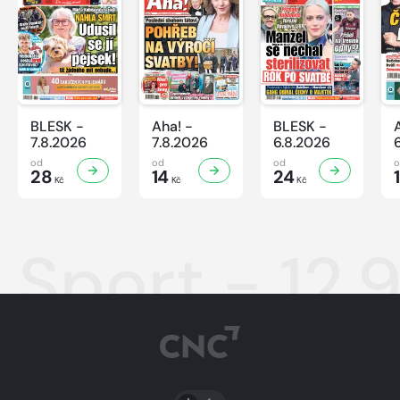
BLESK -
Aha! -
BLESK -
7.8.2026
7.8.2026
6.8.2026
od
od
od
28
14
24
Kč
Kč
Kč
Sport - 12.
PŘEPNOUT SVĚTLÝ/TMAVÝ REŽIM