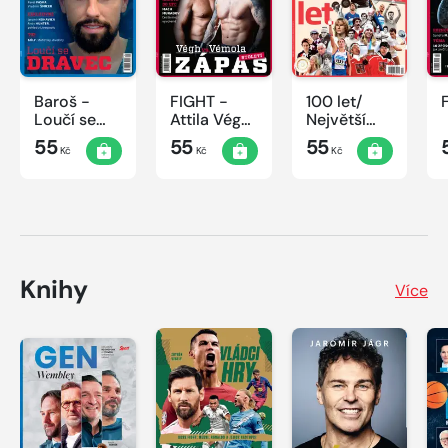
Baroš -
FIGHT -
100 let/
Loučí se
Attila Végh
Největší
dravec
vs. Karlos
okamžiky
55
55
55
Kč
Kč
Kč
Vémola
českého
sportu
Knihy
Více