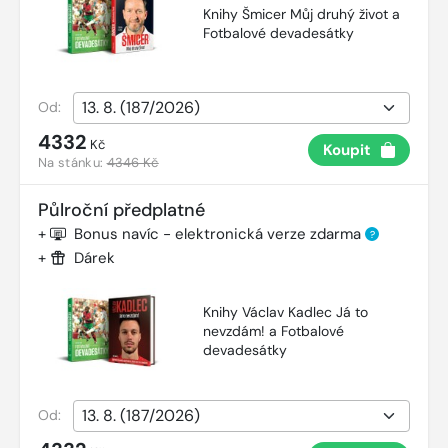
Knihy Šmicer Můj druhý život a
Fotbalové devadesátky
Od:
4332
Kč
Koupit
Na stánku:
4346 Kč
Půlroční předplatné
+
Bonus navíc - elektronická verze zdarma
?
+
Dárek
Knihy Václav Kadlec Já to
nevzdám! a Fotbalové
devadesátky
Od: