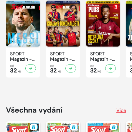
SPORT
SPORT
SPORT
Magazín -
Magazín -
Magazín -
32/2026
31/2026
30/2026
od
od
od
32
32
32
Kč
Kč
Kč
Všechna vydání
Více