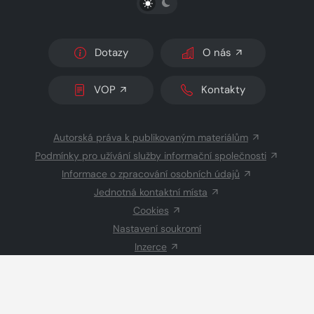
Dotazy
O nás
VOP
Kontakty
Autorská práva k publikovaným materiálům
Podmínky pro užívání služby informační společnosti
Informace o zpracování osobních údajů
Jednotná kontaktní místa
Cookies
Nastavení soukromí
Inzerce
Redakce