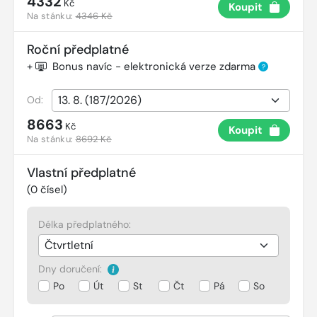
4332
Kč
Koupit
Na stánku:
4346 Kč
Roční předplatné
+
Bonus navíc - elektronická verze zdarma
?
Od:
8663
Kč
Koupit
Na stánku:
8692 Kč
Vlastní předplatné
(
0
čísel)
Délka předplatného:
Dny doručení:
Po
Út
St
Čt
Pá
So