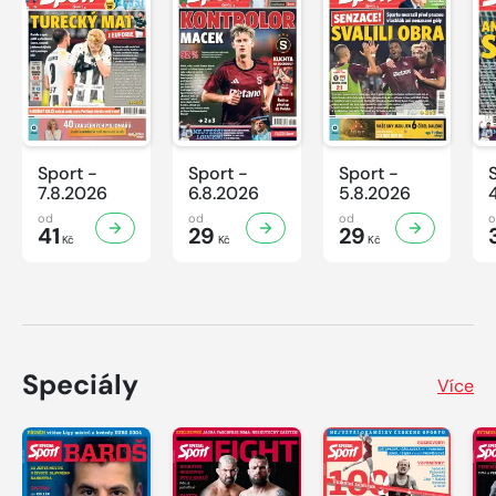
Sport -
Sport -
Sport -
7.8.2026
6.8.2026
5.8.2026
od
od
od
41
29
29
Kč
Kč
Kč
Speciály
Více