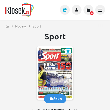
Přejít na hlavní obsah
0
Noviny
Sport
Sport
Ukázka