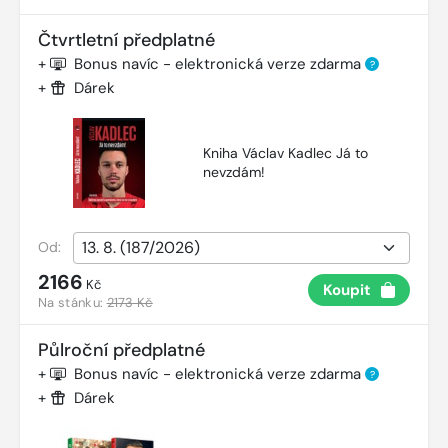
Čtvrtletní předplatné
+
Bonus navíc - elektronická verze zdarma
?
+
Dárek
Kniha Václav Kadlec Já to
nevzdám!
Od:
2166
Kč
Koupit
Na stánku:
2173 Kč
Půlroční předplatné
+
Bonus navíc - elektronická verze zdarma
?
+
Dárek