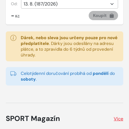
Od:
-
Koupit
Kč
Dárek, nebo sleva jsou určeny pouze pro nové
předplatitele
.
Dárky jsou odesílány na adresu
plátce, a to zpravidla do 6 týdnů od provedení
úhrady.
Celotýdenní doručování probíhá od
pondělí
do
soboty
.
SPORT Magazín
Více