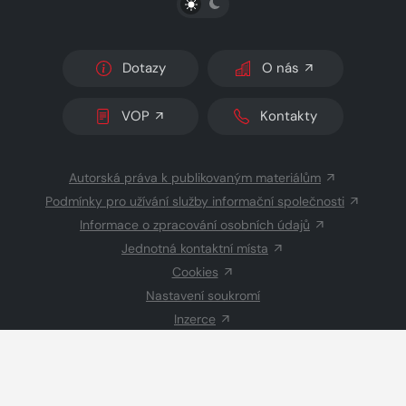
Dotazy
O nás
VOP
Kontakty
Autorská práva k publikovaným materiálům
Podmínky pro užívání služby informační společnosti
Informace o zpracování osobních údajů
Jednotná kontaktní místa
Cookies
Nastavení soukromí
Inzerce
Redakce