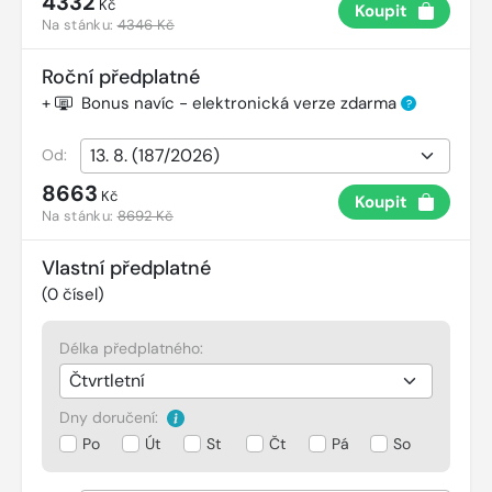
4332
Kč
Koupit
Na stánku:
4346 Kč
Roční předplatné
+
Bonus navíc - elektronická verze zdarma
?
Od:
8663
Kč
Koupit
Na stánku:
8692 Kč
Vlastní předplatné
(
0
čísel)
Délka předplatného:
Dny doručení:
Po
Út
St
Čt
Pá
So