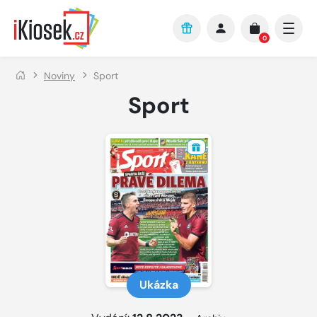
Přejít na hlavní obsah
0
Noviny
Sport
Sport
Ukázka