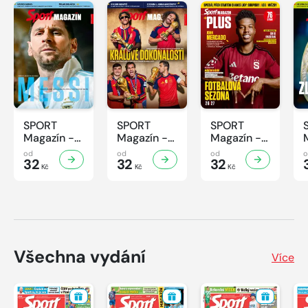
SPORT
SPORT
SPORT
Magazín -
Magazín -
Magazín -
32/2026
31/2026
30/2026
od
od
od
32
32
32
Kč
Kč
Kč
Všechna vydání
Více