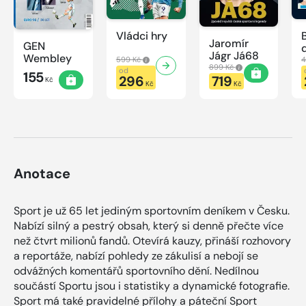
Vládci hry
Jaromír
GEN
Jágr Já68
Wembley
599 Kč
4
899 Kč
od
155
296
719
Kč
Kč
Kč
Anotace
Sport je už 65 let jediným sportovním deníkem v Česku.
Nabízí silný a pestrý obsah, který si denně přečte více
než čtvrt milionů fandů. Otevírá kauzy, přináší rozhovory
a reportáže, nabízí pohledy ze zákulisí a nebojí se
odvážných komentářů sportovního dění. Nedílnou
součástí Sportu jsou i statistiky a dynamické fotografie.
Sport má také pravidelné přílohy a páteční Sport