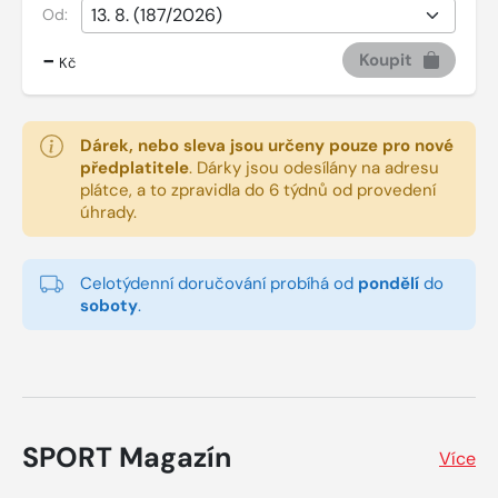
Od:
-
Koupit
Kč
Dárek, nebo sleva jsou určeny pouze pro nové
předplatitele
.
Dárky jsou odesílány na adresu
plátce, a to zpravidla do 6 týdnů od provedení
úhrady.
Celotýdenní doručování probíhá od
pondělí
do
soboty
.
SPORT Magazín
Více