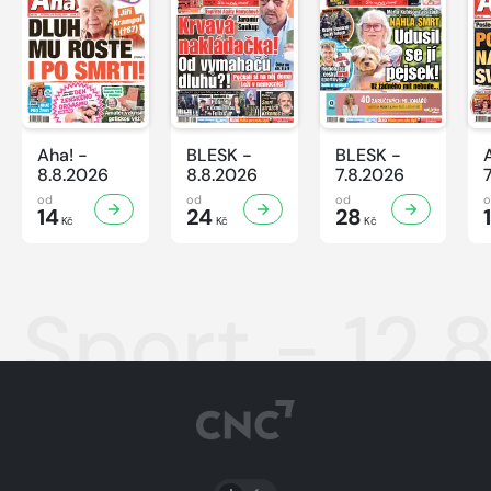
Aha! -
BLESK -
BLESK -
8.8.2026
8.8.2026
7.8.2026
od
od
od
14
24
28
Kč
Kč
Kč
Sport - 12.
PŘEPNOUT SVĚTLÝ/TMAVÝ REŽIM