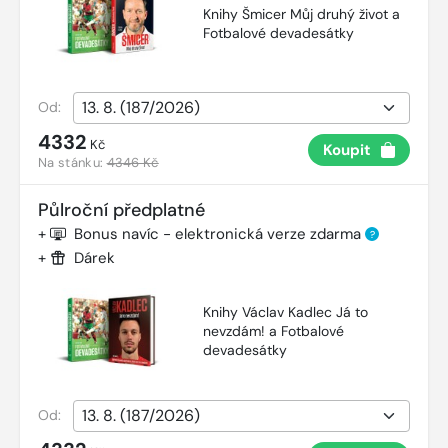
Knihy Šmicer Můj druhý život a
Fotbalové devadesátky
Od:
4332
Kč
Koupit
Na stánku:
4346 Kč
Půlroční předplatné
+
Bonus navíc - elektronická verze zdarma
?
+
Dárek
Knihy Václav Kadlec Já to
nevzdám! a Fotbalové
devadesátky
Od: