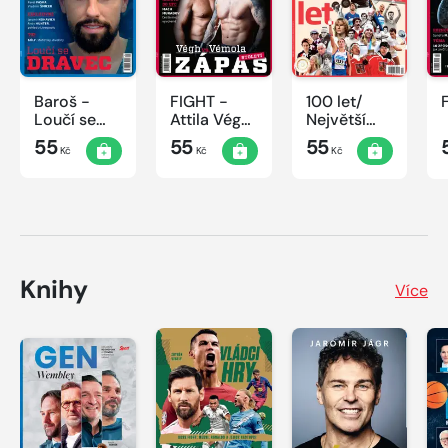
Baroš -
FIGHT -
100 let/
Loučí se
Attila Végh
Největší
dravec
vs. Karlos
okamžiky
55
55
55
Kč
Kč
Kč
Vémola
českého
sportu
Knihy
Více