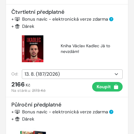
Čtvrtletní předplatné
+
Bonus navíc - elektronická verze zdarma
?
+
Dárek
Kniha Václav Kadlec Já to
nevzdám!
Od:
2166
Kč
Koupit
Na stánku:
2173 Kč
Půlroční předplatné
+
Bonus navíc - elektronická verze zdarma
?
+
Dárek