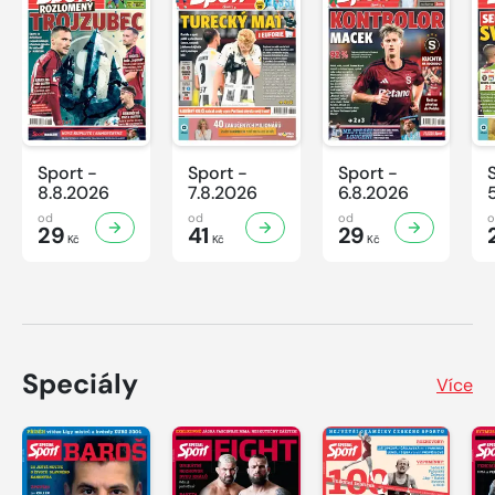
Sport -
Sport -
Sport -
8.8.2026
7.8.2026
6.8.2026
od
od
od
29
41
29
Kč
Kč
Kč
Speciály
Více