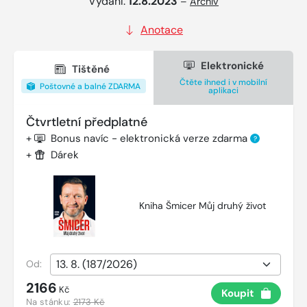
Vydání:
12.8.2023
–
Archiv
Anotace
Elektronické
Tištěné
Čtěte ihned i v mobilní
Poštovné a balné ZDARMA
aplikaci
Čtvrtletní předplatné
+
Bonus navíc - elektronická verze zdarma
?
+
Dárek
Kniha Šmicer Můj druhý život
Od:
2166
Kč
Koupit
Na stánku:
2173 Kč