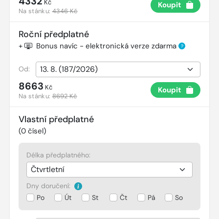
4332
Kč
Koupit
Na stánku:
4346 Kč
Roční předplatné
+
Bonus navíc - elektronická verze zdarma
?
Od:
8663
Kč
Koupit
Na stánku:
8692 Kč
Vlastní předplatné
(
0
čísel)
Délka předplatného:
Dny doručení:
Po
Út
St
Čt
Pá
So