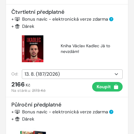
Čtvrtletní předplatné
+
Bonus navíc - elektronická verze zdarma
?
+
Dárek
Kniha Václav Kadlec Já to
nevzdám!
Od:
2166
Kč
Koupit
Na stánku:
2173 Kč
Půlroční předplatné
+
Bonus navíc - elektronická verze zdarma
?
+
Dárek