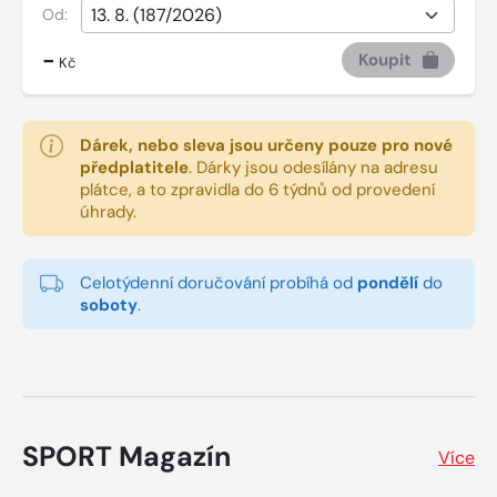
Od:
-
Koupit
Kč
Dárek, nebo sleva jsou určeny pouze pro nové
předplatitele
.
Dárky jsou odesílány na adresu
plátce, a to zpravidla do 6 týdnů od provedení
úhrady.
Celotýdenní doručování probíhá od
pondělí
do
soboty
.
SPORT Magazín
Více