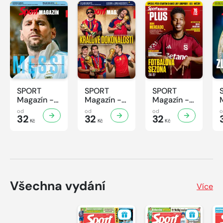
SPORT
SPORT
SPORT
Magazín -
Magazín -
Magazín -
32/2026
31/2026
30/2026
od
od
od
32
32
32
Kč
Kč
Kč
Všechna vydání
Více