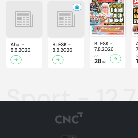
BLESK -
Aha! -
BLESK -
7.8.2026
8.8.2026
8.8.2026
od
28
Kč
Sport - 12.
PŘEPNOUT SVĚTLÝ/TMAVÝ REŽIM