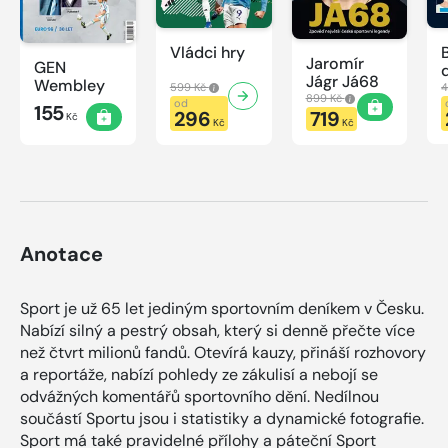
Vládci hry
Jaromír
GEN
Jágr Já68
Wembley
599 Kč
4
899 Kč
od
155
296
719
Kč
Kč
Kč
Anotace
Sport je už 65 let jediným sportovním deníkem v Česku.
Nabízí silný a pestrý obsah, který si denně přečte více
než čtvrt milionů fandů. Otevírá kauzy, přináší rozhovory
a reportáže, nabízí pohledy ze zákulisí a nebojí se
odvážných komentářů sportovního dění. Nedílnou
součástí Sportu jsou i statistiky a dynamické fotografie.
Sport má také pravidelné přílohy a páteční Sport