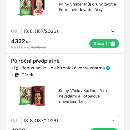
Knihy Šmicer Můj druhý život a
Fotbalové devadesátky
Od:
4332
Kč
Koupit
Na stánku:
4346 Kč
Půlroční předplatné
+
Bonus navíc - elektronická verze zdarma
?
+
Dárek
Knihy Václav Kadlec Já to
nevzdám! a Fotbalové
devadesátky
Od: