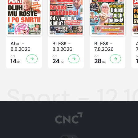
Aha! -
BLESK -
BLESK -
8.8.2026
8.8.2026
7.8.2026
od
od
od
14
24
28
Kč
Kč
Kč
Sport - 12.
PŘEPNOUT SVĚTLÝ/TMAVÝ REŽIM