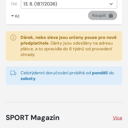
Od:
-
Koupit
Kč
Dárek, nebo sleva jsou určeny pouze pro nové
předplatitele
.
Dárky jsou odesílány na adresu
plátce, a to zpravidla do 6 týdnů od provedení
úhrady.
Celotýdenní doručování probíhá od
pondělí
do
soboty
.
SPORT Magazín
Více