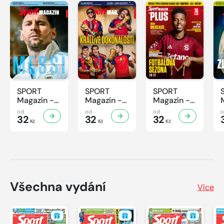
SPORT
SPORT
SPORT
Magazín -
Magazín -
Magazín -
32/2026
31/2026
30/2026
od
od
od
32
32
32
Kč
Kč
Kč
Všechna vydání
Více