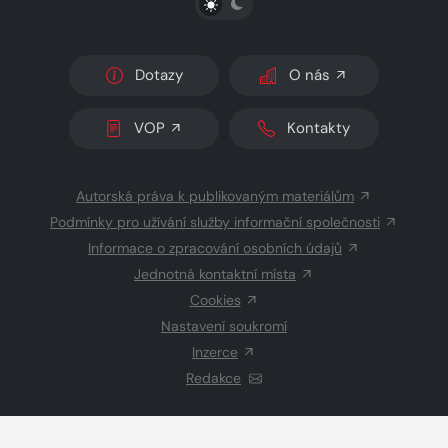
Dotazy
O nás
VOP
Kontakty
Autorská práva k publikovaným materiálům
Podmínky pro užívání služby informační společnosti
Informace o zpracování osobních údajů
Jednotná kontaktní místa
Cookies
Nastavení soukromí
Inzerce
Redakce