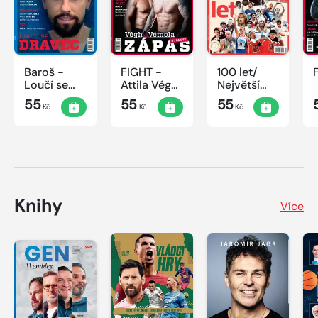
Baroš -
FIGHT -
100 let/
Loučí se
Attila Végh
Největší
dravec
vs. Karlos
okamžiky
55
55
55
Kč
Kč
Kč
Vémola
českého
sportu
Knihy
Více