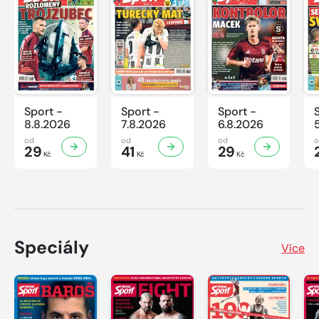
Sport -
Sport -
Sport -
8.8.2026
7.8.2026
6.8.2026
od
od
od
29
41
29
Kč
Kč
Kč
Speciály
Více