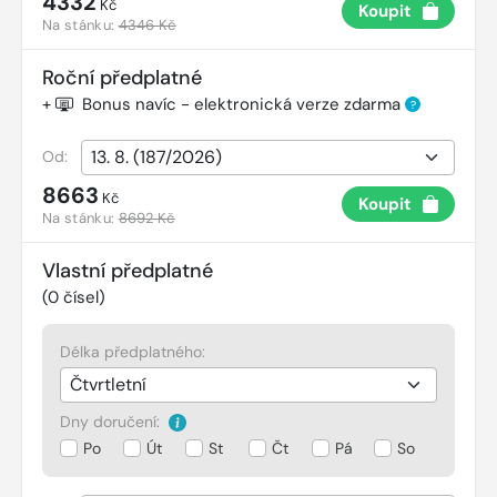
4332
Kč
Koupit
Na stánku:
4346 Kč
Roční předplatné
+
Bonus navíc - elektronická verze zdarma
?
Od:
8663
Kč
Koupit
Na stánku:
8692 Kč
Vlastní předplatné
(
0
čísel)
Délka předplatného:
Dny doručení:
Po
Út
St
Čt
Pá
So