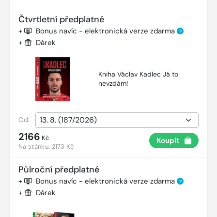
Čtvrtletní předplatné
+
Bonus navíc - elektronická verze zdarma
?
+
Dárek
Kniha Václav Kadlec Já to
nevzdám!
Od:
2166
Kč
Koupit
Na stánku:
2173 Kč
Půlroční předplatné
+
Bonus navíc - elektronická verze zdarma
?
+
Dárek