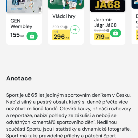
Vládci hry
Jaromír
GEN
Jágr Já68
Wembley
599 Kč
4
899 Kč
od
155
296
719
Kč
Kč
Kč
Anotace
Sport je už 65 let jediným sportovním deníkem v Česku.
Nabízí silný a pestrý obsah, který si denně přečte více
než čtvrt milionů fandů. Otevírá kauzy, přináší rozhovory
a reportáže, nabízí pohledy ze zákulisí a nebojí se
odvážných komentářů sportovního dění. Nedílnou
součástí Sportu jsou i statistiky a dynamické fotografie.
Sport má také pravidelné přílohy a páteční Sport