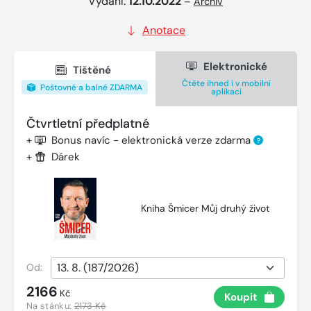
Vydání:
12.10.2022
–
Archiv
Anotace
Elektronické
Tištěné
Čtěte ihned i v mobilní
Poštovné a balné ZDARMA
aplikaci
Čtvrtletní předplatné
+
Bonus navíc - elektronická verze zdarma
?
+
Dárek
Kniha Šmicer Můj druhý život
Od:
2166
Kč
Koupit
Na stánku:
2173 Kč