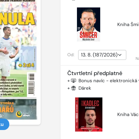
Kniha Šmi
Od:
N
Čtvrtletní předplatné
+
Bonus navíc - elektronická
+
Dárek
Kniha Vác
ku