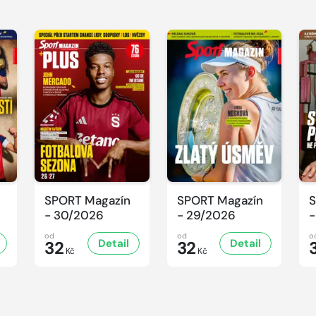
SPORT Magazín
SPORT Magazín
S
- 30/2026
- 29/2026
-
od
od
o
Detail
Detail
32
32
Kč
Kč