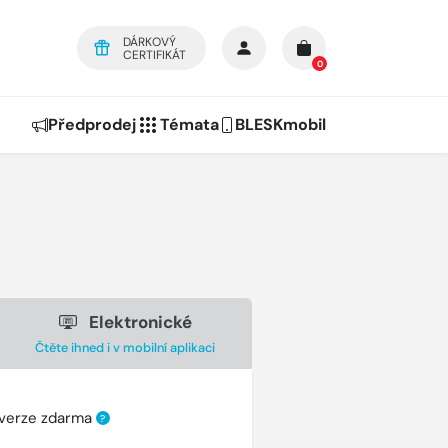
DÁRKOVÝ
CERTIFIKÁT
0
Předprodej
Témata
BLESKmobil
Elektronické
Čtěte ihned i v mobilní aplikaci
 verze zdarma
?