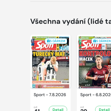
Všechna vydání
(lidé t
S DÁRKEM
S DÁRKE
Sport - 7.8.2026
Sport - 6.8.20
od
od
Detail
Detail