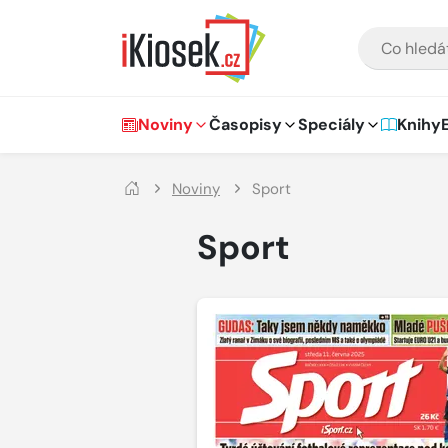
Přejít na hlavní obsah
VYHLEDÁVÁNÍ
Hlavní navigace
Noviny
Časopisy
Speciály
Knihy
Noviny
Sport
Sport