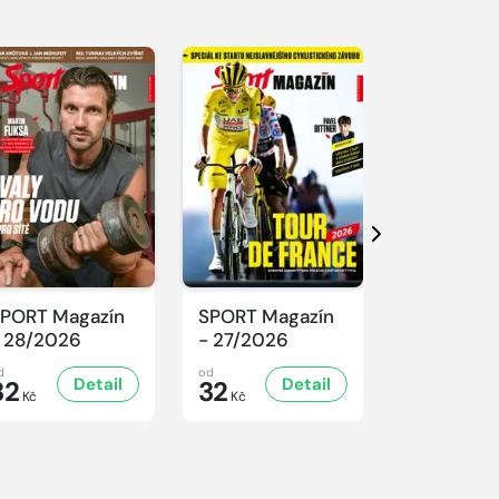
Další
PORT Magazín
SPORT Magazín
SPORT Ma
 28/2026
- 27/2026
- 26/2026
d
od
od
Detail
Detail
D
32
32
32
Kč
Kč
Kč