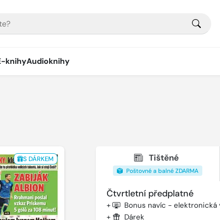
E-knihy
Audioknihy
Tištěné
S DÁRKEM
Poštovné a balné ZDARMA
Čtvrtletní předplatné
+
Bonus navíc - elektronická
+
Dárek