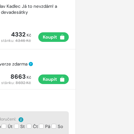
lav Kadlec Já to nevzdám! a
é devadesátky
4332
Kč
Koupit
 stánku:
4346 Kč
 verze zdarma
?
8663
Kč
Koupit
 stánku:
8692 Kč
oručení:
o
Út
St
Čt
Pá
So