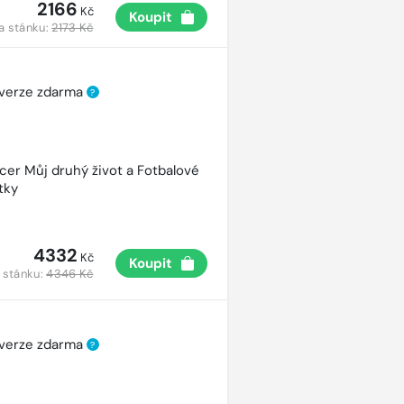
2166
Kč
Koupit
a stánku:
2173 Kč
 verze zdarma
?
cer Můj druhý život a Fotbalové
tky
4332
Kč
Koupit
 stánku:
4346 Kč
 verze zdarma
?