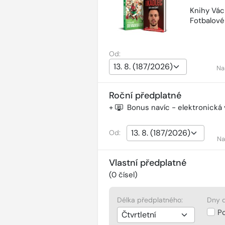
Knihy Vác
Fotbalov
Od:
Na
Roční předplatné
+
Bonus navíc - elektronická
Od:
Na
Vlastní předplatné
(
0
čísel)
Délka předplatného:
Dny d
P