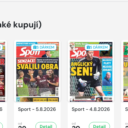
aké kupují)
M
S DÁRKEM
S DÁRKEM
26
Sport - 5.8.2026
Sport - 4.8.2026
S
od
od
o
Detail
Detail