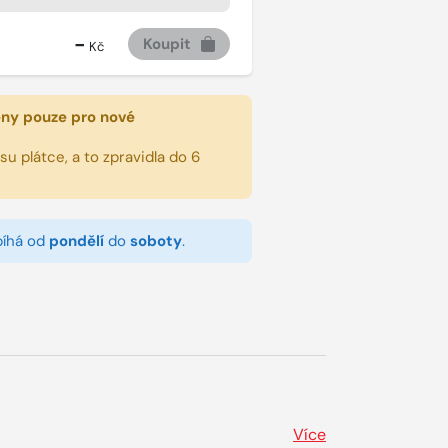
-
Koupit
Kč
eny pouze pro nové
u plátce, a to zpravidla do 6
bíhá od
pondělí
do
soboty
.
Více