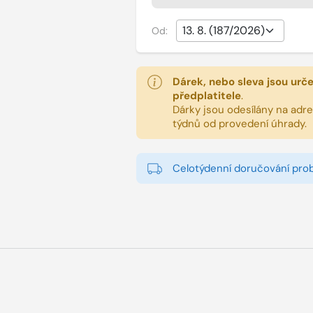
Od:
Dárek, nebo sleva jsou urč
předplatitele
.
Dárky jsou odesílány na adres
týdnů od provedení úhrady.
Celotýdenní doručování pro