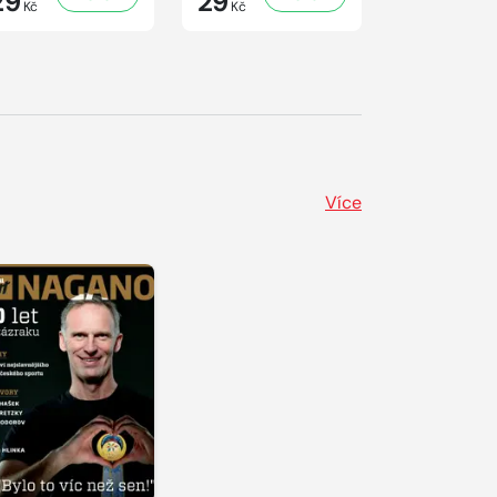
29
29
41
Kč
Kč
Kč
Více