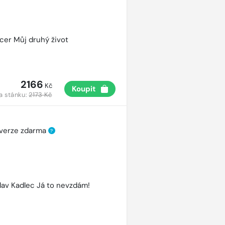
cer Můj druhý život
2166
Kč
Koupit
a stánku:
2173 Kč
 verze zdarma
?
lav Kadlec Já to nevzdám!