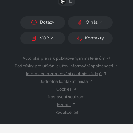
Dotazy
O nás
VOP
Kontakty
Autorská práva k publikovaným materiálům
Podmínky pro užívání služby informační společnosti
Informace o zpracování osobních údajů
Jednotná kontaktní místa
Cookies
Nastavení soukromí
Inzerce
Redakce