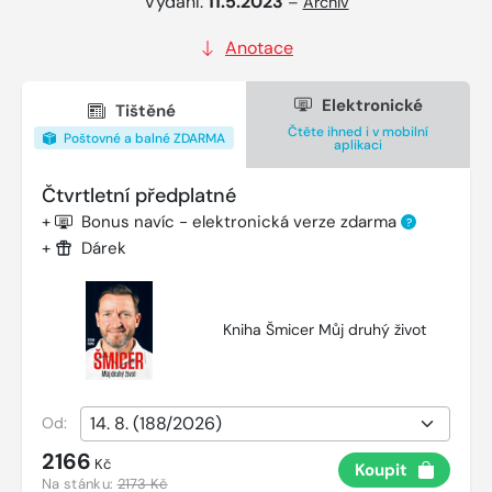
Vydání:
11.5.2023
–
Archiv
Anotace
Elektronické
Tištěné
Čtěte ihned i v mobilní
Poštovné a balné ZDARMA
aplikaci
Čtvrtletní předplatné
+
Bonus navíc - elektronická verze zdarma
?
+
Dárek
Kniha Šmicer Můj druhý život
Od:
2166
Kč
Koupit
Na stánku:
2173 Kč