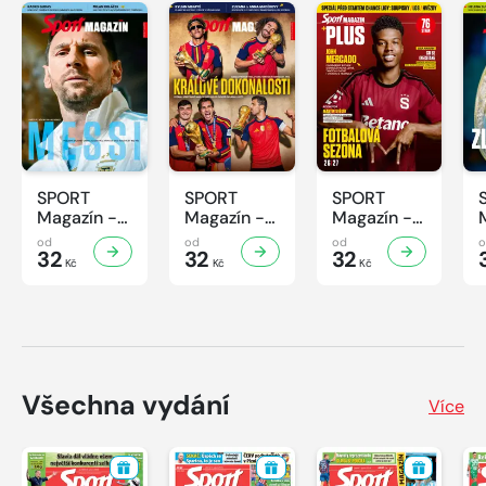
SPORT
SPORT
SPORT
Magazín -
Magazín -
Magazín -
32/2026
31/2026
30/2026
od
od
od
32
32
32
Kč
Kč
Kč
Všechna vydání
Více