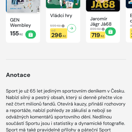
Vládci hry
Jaromír
GEN
Jágr Já68
Wembley
599 Kč
4
899 Kč
od
155
296
719
Kč
Kč
Kč
Anotace
Sport je už 65 let jediným sportovním deníkem v Česku.
Nabízí silný a pestrý obsah, který si denně přečte více
než čtvrt milionů fandů. Otevírá kauzy, přináší rozhovory
a reportáže, nabízí pohledy ze zákulisí a nebojí se
odvážných komentářů sportovního dění. Nedílnou
součástí Sportu jsou i statistiky a dynamické fotografie.
Sport má také pravidelné přílohy a páteční Sport