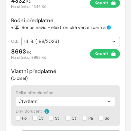
4332
Kč
Koupit
Na stánku:
4346 Kč
Roční předplatné
+
Bonus navíc - elektronická verze zdarma
?
Od:
8663
Kč
Koupit
Na stánku:
8692 Kč
Vlastní předplatné
(
0
čísel)
Délka předplatného:
Dny doručení:
Po
Út
St
Čt
Pá
So