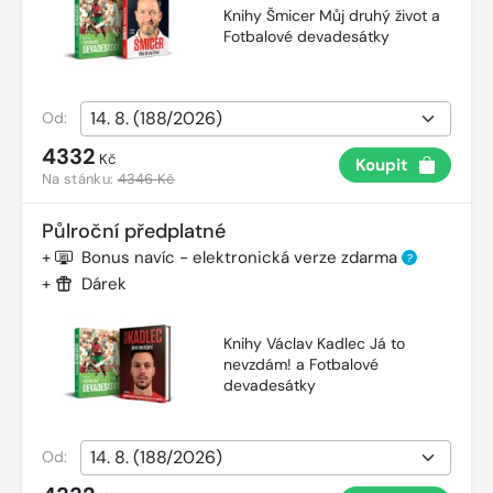
Knihy Šmicer Můj druhý život a
Fotbalové devadesátky
Od:
4332
Kč
Koupit
Na stánku:
4346 Kč
Půlroční předplatné
+
Bonus navíc - elektronická verze zdarma
?
+
Dárek
Knihy Václav Kadlec Já to
nevzdám! a Fotbalové
devadesátky
Od: