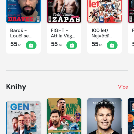
Baroš -
FIGHT -
100 let/
Loučí se
Attila Végh
Největší
dravec
vs. Karlos
okamžiky
55
55
55
Kč
Kč
Kč
Vémola
českého
sportu
Knihy
Více