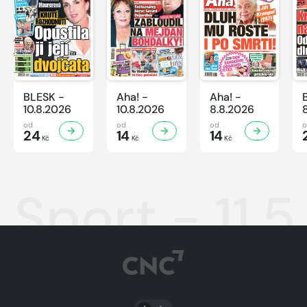
BLESK -
Aha! -
Aha! -
10.8.2026
10.8.2026
8.8.2026
od
od
od
24
14
14
Kč
Kč
Kč
Sport - 11.
PŘEPNOUT SVĚTLÝ/TMAVÝ REŽIM