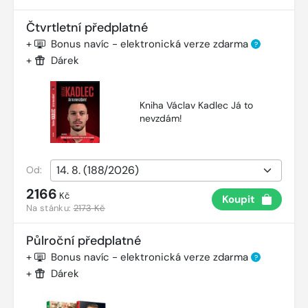
Čtvrtletní předplatné
+
Bonus navíc - elektronická verze zdarma
?
+
Dárek
Kniha Václav Kadlec Já to
nevzdám!
Od:
2166
Kč
Koupit
Na stánku:
2173 Kč
Půlroční předplatné
+
Bonus navíc - elektronická verze zdarma
?
+
Dárek