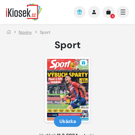
Přejít na hlavní obsah
0
Noviny
Sport
Sport
Ukázka