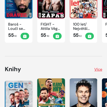
Baroš -
FIGHT -
100 let/
Loučí se
Attila Végh
Největší
dravec
vs. Karlos
okamžiky
55
55
55
Kč
Kč
Kč
Vémola
českého
sportu
Knihy
Více