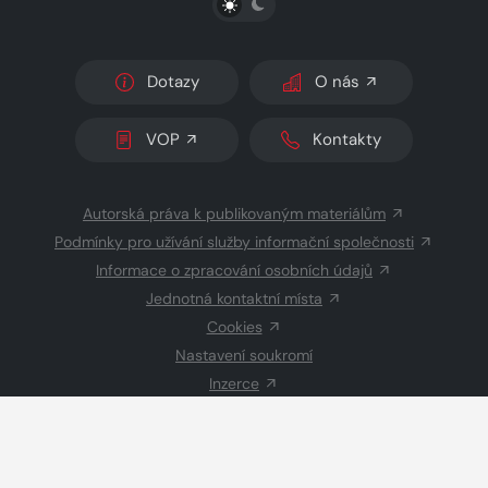
Dotazy
O nás
VOP
Kontakty
Autorská práva k publikovaným materiálům
Podmínky pro užívání služby informační společnosti
Informace o zpracování osobních údajů
Jednotná kontaktní místa
Cookies
Nastavení soukromí
Inzerce
Redakce