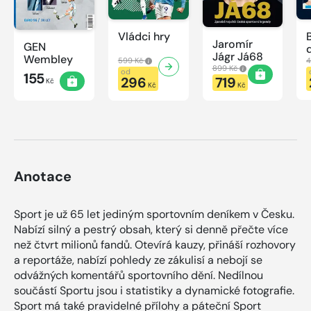
Vládci hry
Jaromír
GEN
Jágr Já68
Wembley
599 Kč
4
899 Kč
od
155
296
719
Kč
Kč
Kč
Anotace
Sport je už 65 let jediným sportovním deníkem v Česku.
Nabízí silný a pestrý obsah, který si denně přečte více
než čtvrt milionů fandů. Otevírá kauzy, přináší rozhovory
a reportáže, nabízí pohledy ze zákulisí a nebojí se
odvážných komentářů sportovního dění. Nedílnou
součástí Sportu jsou i statistiky a dynamické fotografie.
Sport má také pravidelné přílohy a páteční Sport