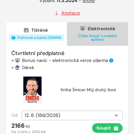
Vydání:
11.3.2024
–
Archiv
Anotace
Elektronické
Tištěné
Čtěte ihned i v mobilní
Poštovné a balné ZDARMA
aplikaci
Čtvrtletní předplatné
+
Bonus navíc - elektronická verze zdarma
?
+
Dárek
Kniha Šmicer Můj druhý život
Od:
2166
Kč
Koupit
Na stánku:
2173 Kč