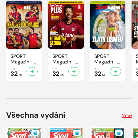
SPORT
SPORT
SPORT
Magazín -
Magazín -
Magazín -
31/2026
30/2026
29/2026
od
od
od
32
32
32
Kč
Kč
Kč
Všechna vydání
Více