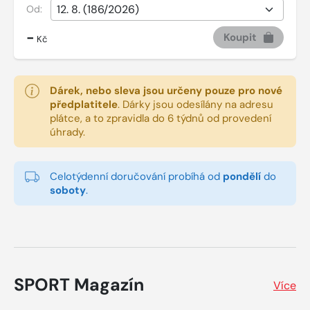
Od:
-
Koupit
Kč
Dárek, nebo sleva jsou určeny pouze pro nové
předplatitele
.
Dárky jsou odesílány na adresu
plátce, a to zpravidla do 6 týdnů od provedení
úhrady.
Celotýdenní doručování probíhá od
pondělí
do
soboty
.
SPORT Magazín
Více