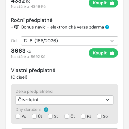
4332
Kč
Koupit
Na stánku:
4346 Kč
Roční předplatné
+
Bonus navíc - elektronická verze zdarma
?
Od:
8663
Kč
Koupit
Na stánku:
8692 Kč
Vlastní předplatné
(
0
čísel)
Délka předplatného:
Dny doručení:
Po
Út
St
Čt
Pá
So