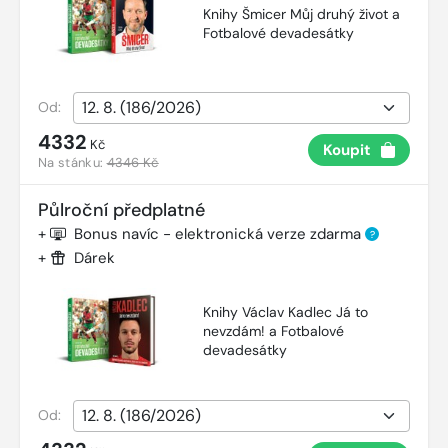
Knihy Šmicer Můj druhý život a
Fotbalové devadesátky
Od:
4332
Kč
Koupit
Na stánku:
4346 Kč
Půlroční předplatné
+
Bonus navíc - elektronická verze zdarma
?
+
Dárek
Knihy Václav Kadlec Já to
nevzdám! a Fotbalové
devadesátky
Od: