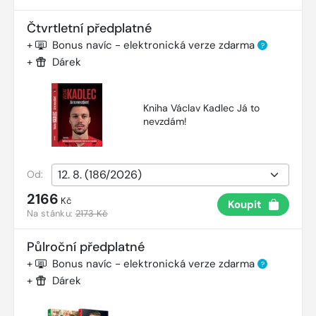
Čtvrtletní předplatné
+
Bonus navíc - elektronická verze zdarma
?
+
Dárek
Kniha Václav Kadlec Já to
nevzdám!
Od:
2166
Kč
Koupit
Na stánku:
2173 Kč
Půlroční předplatné
+
Bonus navíc - elektronická verze zdarma
?
+
Dárek