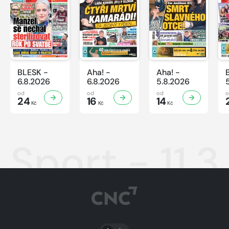
BLESK -
Aha! -
Aha! -
6.8.2026
6.8.2026
5.8.2026
od
od
od
24
16
14
Kč
Kč
Kč
Sport - 11.
PŘEPNOUT SVĚTLÝ/TMAVÝ REŽIM