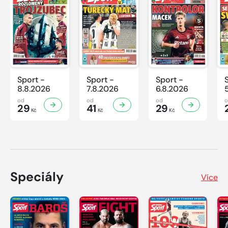
Sport -
Sport -
Sport -
8.8.2026
7.8.2026
6.8.2026
od
od
od
29
41
29
Kč
Kč
Kč
Speciály
Více