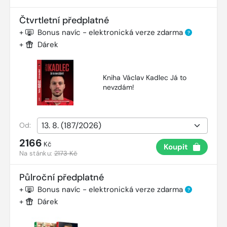
Čtvrtletní předplatné
+
Bonus navíc - elektronická verze zdarma
?
+
Dárek
Kniha Václav Kadlec Já to
nevzdám!
Od:
2166
Kč
Koupit
Na stánku:
2173 Kč
Půlroční předplatné
+
Bonus navíc - elektronická verze zdarma
?
+
Dárek