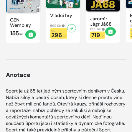
Vládci hry
Jaromír
GEN
Jágr Já68
Wembley
599 Kč
4
899 Kč
od
155
296
719
Kč
Kč
Kč
Anotace
Sport je už 65 let jediným sportovním deníkem v Česku.
Nabízí silný a pestrý obsah, který si denně přečte více
než čtvrt milionů fandů. Otevírá kauzy, přináší rozhovory
a reportáže, nabízí pohledy ze zákulisí a nebojí se
odvážných komentářů sportovního dění. Nedílnou
součástí Sportu jsou i statistiky a dynamické fotografie.
Sport má také pravidelné přílohy a páteční Sport