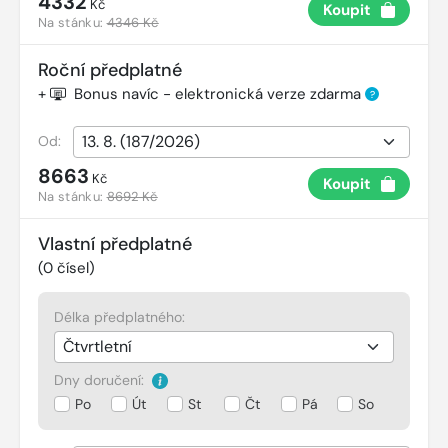
4332
Kč
Koupit
Na stánku:
4346 Kč
Roční předplatné
+
Bonus navíc - elektronická verze zdarma
?
Od:
8663
Kč
Koupit
Na stánku:
8692 Kč
Vlastní předplatné
(
0
čísel)
Délka předplatného:
Dny doručení:
Po
Út
St
Čt
Pá
So