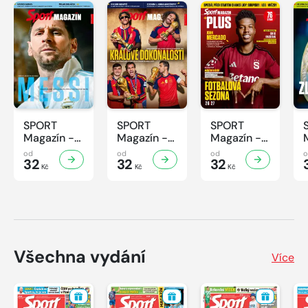
SPORT
SPORT
SPORT
Magazín -
Magazín -
Magazín -
32/2026
31/2026
30/2026
od
od
od
32
32
32
Kč
Kč
Kč
Všechna vydání
Více