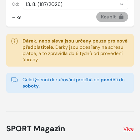
Od:
-
Koupit
Kč
Dárek, nebo sleva jsou určeny pouze pro nové
předplatitele
.
Dárky jsou odesílány na adresu
plátce, a to zpravidla do 6 týdnů od provedení
úhrady.
Celotýdenní doručování probíhá od
pondělí
do
soboty
.
SPORT Magazín
Více