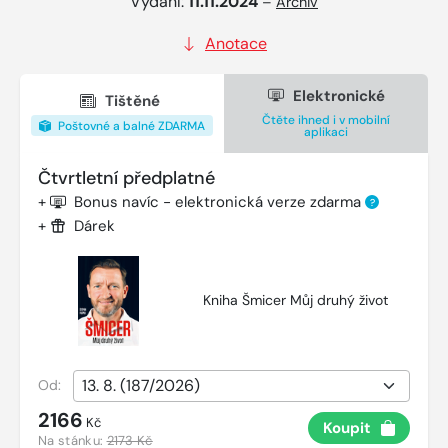
Vydání:
11.11.2024
–
Archiv
Anotace
Elektronické
Tištěné
Čtěte ihned i v mobilní
Poštovné a balné ZDARMA
aplikaci
Čtvrtletní předplatné
+
Bonus navíc - elektronická verze zdarma
?
+
Dárek
Kniha Šmicer Můj druhý život
Od:
2166
Kč
Koupit
Na stánku:
2173 Kč