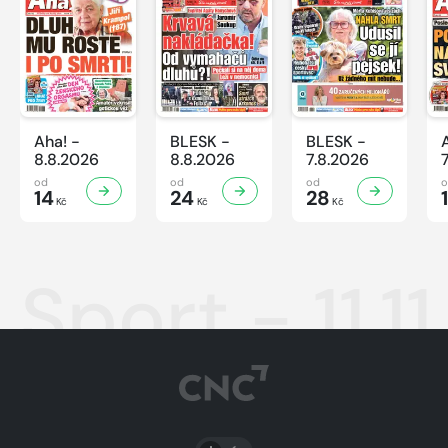
Aha! -
BLESK -
BLESK -
8.8.2026
8.8.2026
7.8.2026
od
od
od
14
24
28
Kč
Kč
Kč
Sport - 11.1
PŘEPNOUT SVĚTLÝ/TMAVÝ REŽIM