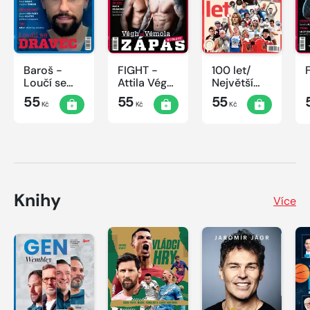
Baroš -
FIGHT -
100 let/
Loučí se
Attila Végh
Největší
dravec
vs. Karlos
okamžiky
55
55
55
Kč
Kč
Kč
Vémola
českého
sportu
Knihy
Více