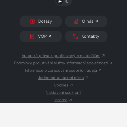
Dotazy
O nás
VOP
Kontakty
Autorská práva k publikovaným materiálům
Podmínky pro užívání služby informační společnosti
Informace o zpracování osobních údajů
Jednotná kontaktní místa
Cookies
Nastavení soukromí
Inzerce
Redakce