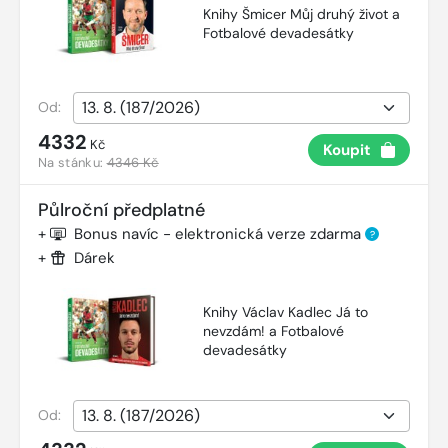
Knihy Šmicer Můj druhý život a
Fotbalové devadesátky
Od:
4332
Kč
Koupit
Na stánku:
4346 Kč
Půlroční předplatné
+
Bonus navíc - elektronická verze zdarma
?
+
Dárek
Knihy Václav Kadlec Já to
nevzdám! a Fotbalové
devadesátky
Od: