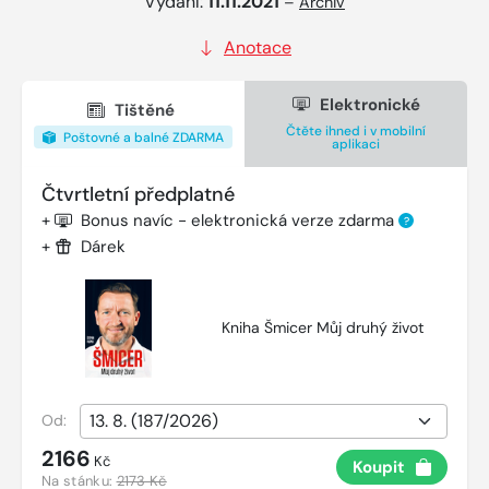
Vydání:
11.11.2021
–
Archiv
Anotace
Elektronické
Tištěné
Čtěte ihned i v mobilní
Poštovné a balné ZDARMA
aplikaci
Čtvrtletní předplatné
+
Bonus navíc - elektronická verze zdarma
?
+
Dárek
Kniha Šmicer Můj druhý život
Od:
2166
Kč
Koupit
Na stánku:
2173 Kč