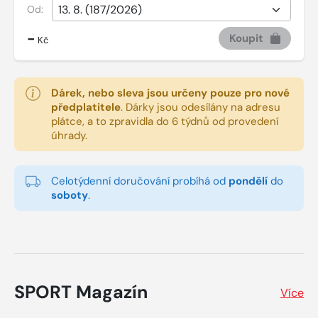
Od:
-
Koupit
Kč
Dárek, nebo sleva jsou určeny pouze pro nové
předplatitele
.
Dárky jsou odesílány na adresu
plátce, a to zpravidla do 6 týdnů od provedení
úhrady.
Celotýdenní doručování probíhá od
pondělí
do
soboty
.
SPORT Magazín
Více