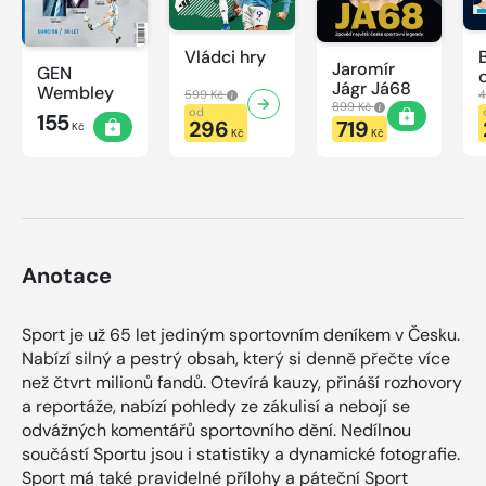
Vládci hry
Jaromír
GEN
Jágr Já68
Wembley
599 Kč
4
899 Kč
od
155
296
719
Kč
Kč
Kč
Anotace
Sport je už 65 let jediným sportovním deníkem v Česku.
Nabízí silný a pestrý obsah, který si denně přečte více
než čtvrt milionů fandů. Otevírá kauzy, přináší rozhovory
a reportáže, nabízí pohledy ze zákulisí a nebojí se
odvážných komentářů sportovního dění. Nedílnou
součástí Sportu jsou i statistiky a dynamické fotografie.
Sport má také pravidelné přílohy a páteční Sport