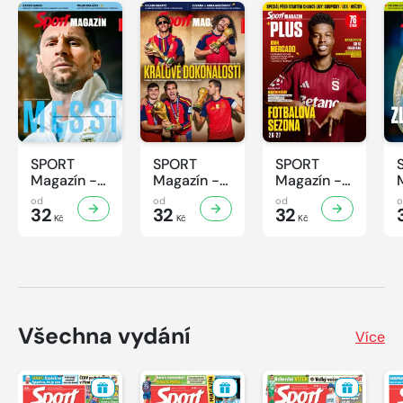
SPORT
SPORT
SPORT
Magazín -
Magazín -
Magazín -
32/2026
31/2026
30/2026
od
od
od
32
32
32
Kč
Kč
Kč
Všechna vydání
Více