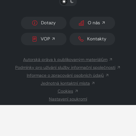
Dotazy
O nás
VOP
Kontakty
Autorská práva k publikovaným materiálům
Podmínky pro užívání služby informační společnosti
Informace o zpracování osobních údajů
Jednotná kontaktní místa
Cookies
Nastavení soukromí
Inzerce
Redakce