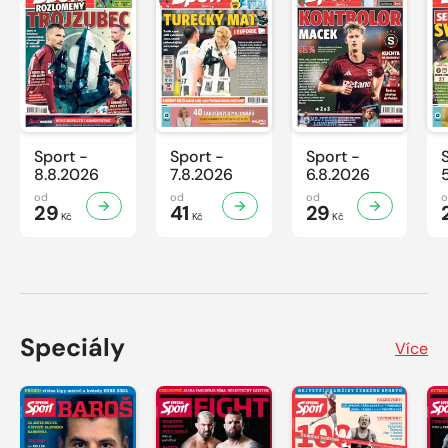
Sport -
Sport -
Sport -
8.8.2026
7.8.2026
6.8.2026
od
od
od
29
41
29
Kč
Kč
Kč
Speciály
Více