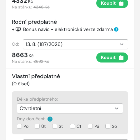
4332
Kč
Koupit
Na stánku:
4346 Kč
Roční předplatné
+
Bonus navíc - elektronická verze zdarma
?
Od:
8663
Kč
Koupit
Na stánku:
8692 Kč
Vlastní předplatné
(
0
čísel)
Délka předplatného:
Dny doručení:
Po
Út
St
Čt
Pá
So