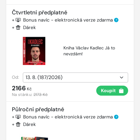
Čtvrtletní předplatné
+
Bonus navíc - elektronická verze zdarma
?
+
Dárek
Kniha Václav Kadlec Já to
nevzdám!
Od:
2166
Kč
Koupit
Na stánku:
2173 Kč
Půlroční předplatné
+
Bonus navíc - elektronická verze zdarma
?
+
Dárek