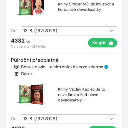
Knihy Šmicer Můj druhý život a
Fotbalové devadesátky
Od:
4332
Kč
Koupit
Na stánku:
4346 Kč
Půlroční předplatné
+
Bonus navíc - elektronická verze zdarma
?
+
Dárek
Knihy Václav Kadlec Já to
nevzdám! a Fotbalové
devadesátky
Od: