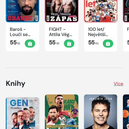
Baroš -
FIGHT -
100 let/
Loučí se
Attila Végh
Největší
dravec
vs. Karlos
okamžiky
55
55
55
Kč
Kč
Kč
Vémola
českého
sportu
Knihy
Více