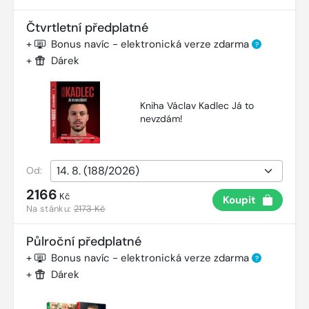
Čtvrtletní předplatné
+
Bonus navíc - elektronická verze zdarma
?
+
Dárek
Kniha Václav Kadlec Já to
nevzdám!
Od:
2166
Kč
Koupit
Na stánku:
2173 Kč
Půlroční předplatné
+
Bonus navíc - elektronická verze zdarma
?
+
Dárek