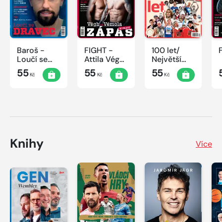
Baroš -
FIGHT -
100 let/
Loučí se
Attila Végh
Největší
dravec
vs. Karlos
okamžiky
55
55
55
Kč
Kč
Kč
Vémola
českého
sportu
Knihy
Více