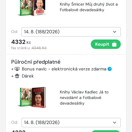
Knihy Šmicer Můj druhý život a
Fotbalové devadesátky
Od:
4332
Kč
Koupit
Na stánku:
4346 Kč
Půlroční předplatné
+
Bonus navíc - elektronická verze zdarma
?
+
Dárek
Knihy Václav Kadlec Já to
nevzdám! a Fotbalové
devadesátky
Od: