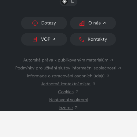
Dotazy
O nás
VOP
Kontakty
Autorská práva k publikovaným materiálům
Podmínky pro užívání služby informační společnosti
Informace o zpracování osobních údajů
Jednotná kontaktní místa
Cookies
Nastavení soukromí
Inzerce
Redakce