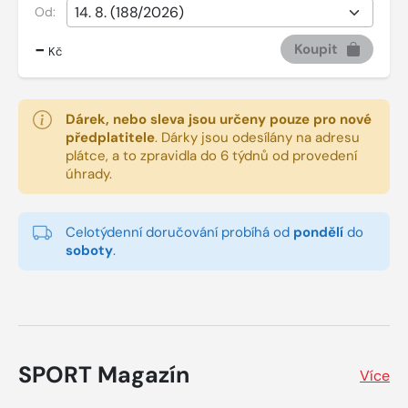
Od:
-
Koupit
Kč
Dárek, nebo sleva jsou určeny pouze pro nové
předplatitele
.
Dárky jsou odesílány na adresu
plátce, a to zpravidla do 6 týdnů od provedení
úhrady.
Celotýdenní doručování probíhá od
pondělí
do
soboty
.
SPORT Magazín
Více