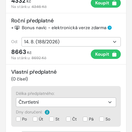
4332
Kč
Koupit
Na stánku:
4346 Kč
Roční předplatné
+
Bonus navíc - elektronická verze zdarma
?
Od:
8663
Kč
Koupit
Na stánku:
8692 Kč
Vlastní předplatné
(
0
čísel)
Délka předplatného:
Dny doručení:
Po
Út
St
Čt
Pá
So