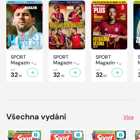
SPORT
SPORT
SPORT
Magazín -
Magazín -
Magazín -
32/2026
31/2026
30/2026
od
od
od
32
32
32
Kč
Kč
Kč
Všechna vydání
Více