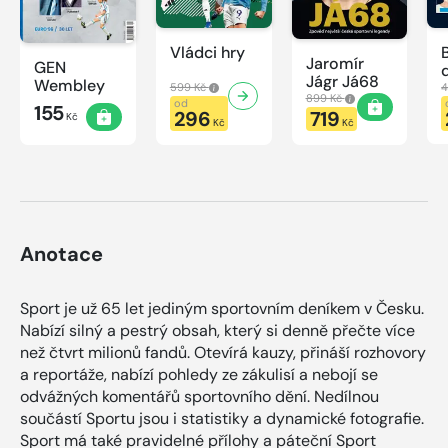
Vládci hry
Jaromír
GEN
Jágr Já68
Wembley
599 Kč
4
899 Kč
od
155
296
719
Kč
Kč
Kč
Anotace
Sport je už 65 let jediným sportovním deníkem v Česku.
Nabízí silný a pestrý obsah, který si denně přečte více
než čtvrt milionů fandů. Otevírá kauzy, přináší rozhovory
a reportáže, nabízí pohledy ze zákulisí a nebojí se
odvážných komentářů sportovního dění. Nedílnou
součástí Sportu jsou i statistiky a dynamické fotografie.
Sport má také pravidelné přílohy a páteční Sport