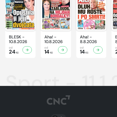
BLESK -
Aha! -
Aha! -
10.8.2026
10.8.2026
8.8.2026
od
od
od
24
14
14
Kč
Kč
Kč
Sport - 11.1
PŘEPNOUT SVĚTLÝ/TMAVÝ REŽIM