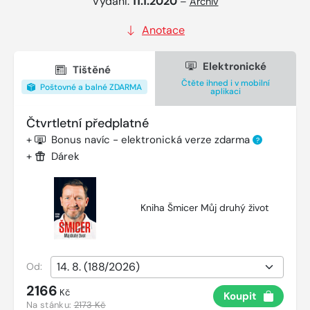
Vydání:
11.1.2020
–
Archiv
Anotace
Elektronické
Tištěné
Čtěte ihned i v mobilní
Poštovné a balné ZDARMA
aplikaci
Čtvrtletní předplatné
+
Bonus navíc - elektronická verze zdarma
?
+
Dárek
Kniha Šmicer Můj druhý život
Od:
2166
Kč
Koupit
Na stánku:
2173 Kč