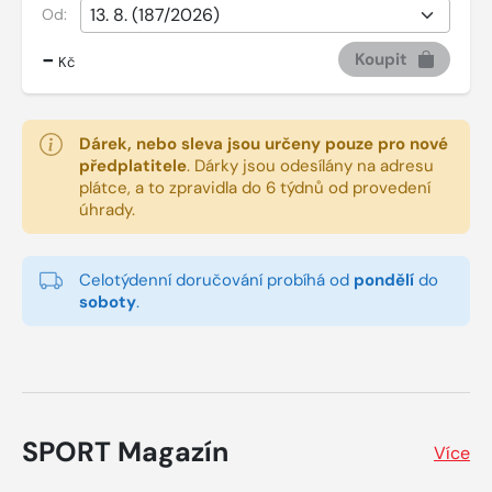
Od:
-
Koupit
Kč
Dárek, nebo sleva jsou určeny pouze pro nové
předplatitele
.
Dárky jsou odesílány na adresu
plátce, a to zpravidla do 6 týdnů od provedení
úhrady.
Celotýdenní doručování probíhá od
pondělí
do
soboty
.
SPORT Magazín
Více