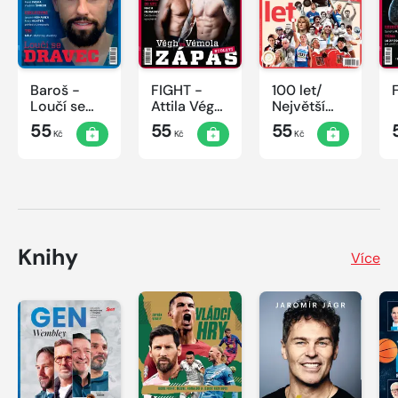
Baroš -
FIGHT -
100 let/
Loučí se
Attila Végh
Největší
dravec
vs. Karlos
okamžiky
55
55
55
Kč
Kč
Kč
Vémola
českého
sportu
Knihy
Více