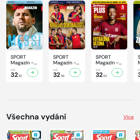
SPORT
SPORT
SPORT
Magazín -
Magazín -
Magazín -
32/2026
31/2026
30/2026
od
od
od
32
32
32
Kč
Kč
Kč
Všechna vydání
Více