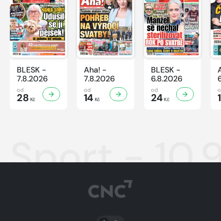
BLESK -
Aha! -
BLESK -
7.8.2026
7.8.2026
6.8.2026
od
od
od
28
14
24
Kč
Kč
Kč
Sport - 10.
PŘEPNOUT SVĚTLÝ/TMAVÝ REŽIM