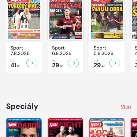
Sport -
Sport -
Sport -
7.8.2026
6.8.2026
5.8.2026
od
od
od
41
29
29
Kč
Kč
Kč
Speciály
Více