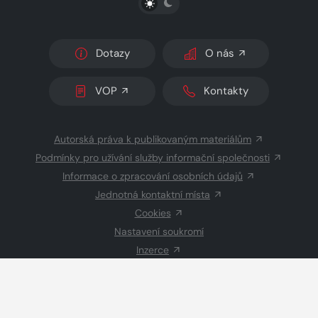
Dotazy
O nás
VOP
Kontakty
Autorská práva k publikovaným materiálům
Podmínky pro užívání služby informační společnosti
Informace o zpracování osobních údajů
Jednotná kontaktní místa
Cookies
Nastavení soukromí
Inzerce
Redakce