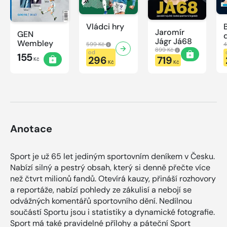
Vládci hry
Jaromír
GEN
Jágr Já68
Wembley
599 Kč
4
899 Kč
od
155
296
719
Kč
Kč
Kč
Anotace
Sport je už 65 let jediným sportovním deníkem v Česku.
Nabízí silný a pestrý obsah, který si denně přečte více
než čtvrt milionů fandů. Otevírá kauzy, přináší rozhovory
a reportáže, nabízí pohledy ze zákulisí a nebojí se
odvážných komentářů sportovního dění. Nedílnou
součástí Sportu jsou i statistiky a dynamické fotografie.
Sport má také pravidelné přílohy a páteční Sport