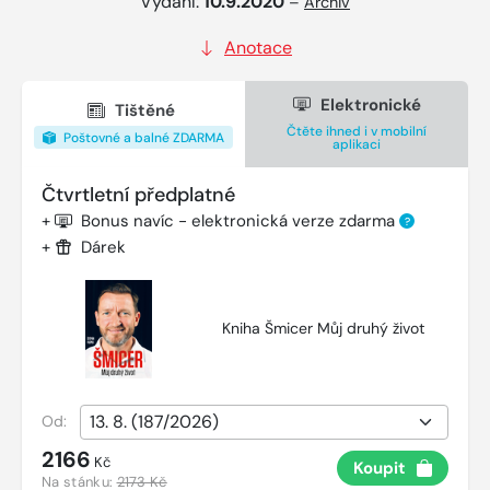
Vydání:
10.9.2020
–
Archiv
Anotace
Elektronické
Tištěné
Čtěte ihned i v mobilní
Poštovné a balné ZDARMA
aplikaci
Čtvrtletní předplatné
+
Bonus navíc - elektronická verze zdarma
?
+
Dárek
Kniha Šmicer Můj druhý život
Od:
2166
Kč
Koupit
Na stánku:
2173 Kč