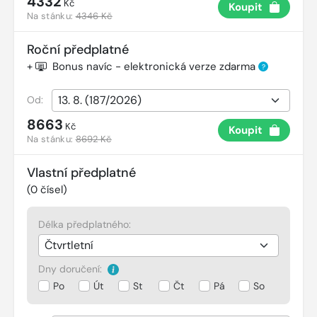
4332
Kč
Koupit
Na stánku:
4346 Kč
Roční předplatné
+
Bonus navíc - elektronická verze zdarma
?
Od:
8663
Kč
Koupit
Na stánku:
8692 Kč
Vlastní předplatné
(
0
čísel)
Délka předplatného:
Dny doručení:
Po
Út
St
Čt
Pá
So