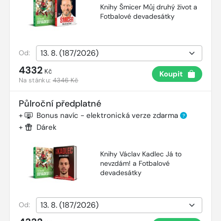
Knihy Šmicer Můj druhý život a
Fotbalové devadesátky
Od:
4332
Kč
Koupit
Na stánku:
4346 Kč
Půlroční předplatné
+
Bonus navíc - elektronická verze zdarma
?
+
Dárek
Knihy Václav Kadlec Já to
nevzdám! a Fotbalové
devadesátky
Od: