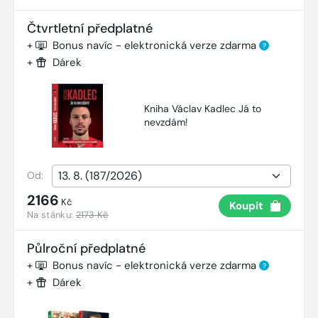
Čtvrtletní předplatné
+
Bonus navíc - elektronická verze zdarma
?
+
Dárek
Kniha Václav Kadlec Já to
nevzdám!
Od:
2166
Kč
Koupit
Na stánku:
2173 Kč
Půlroční předplatné
+
Bonus navíc - elektronická verze zdarma
?
+
Dárek