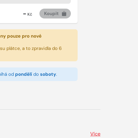
-
Koupit
Kč
eny pouze pro nové
u plátce, a to zpravidla do 6
bíhá od
pondělí
do
soboty
.
Více