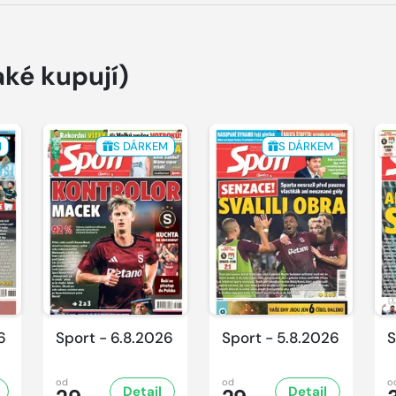
aké kupují)
M
S DÁRKEM
S DÁRKEM
6
Sport - 6.8.2026
Sport - 5.8.2026
S
od
od
o
Detail
Detail