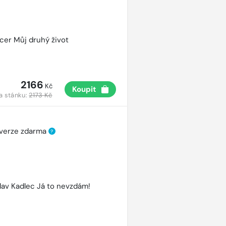
cer Můj druhý život
2166
Kč
Koupit
a stánku:
2173 Kč
 verze zdarma
?
lav Kadlec Já to nevzdám!