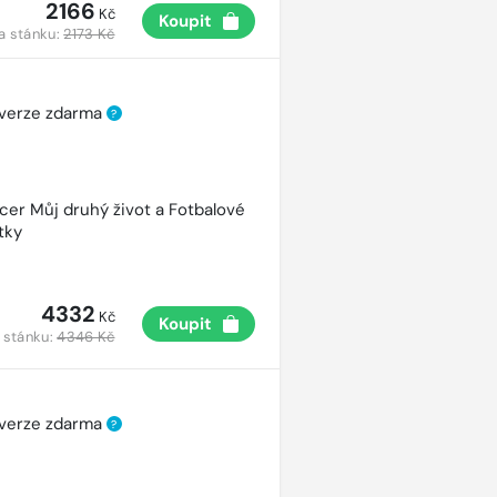
2166
Kč
Koupit
a stánku:
2173 Kč
 verze zdarma
?
cer Můj druhý život a Fotbalové
tky
4332
Kč
Koupit
 stánku:
4346 Kč
 verze zdarma
?