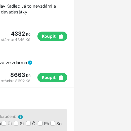
lav Kadlec Já to nevzdám! a
é devadesátky
4332
Kč
Koupit
 stánku:
4346 Kč
 verze zdarma
?
8663
Kč
Koupit
 stánku:
8692 Kč
oručení:
o
Út
St
Čt
Pá
So