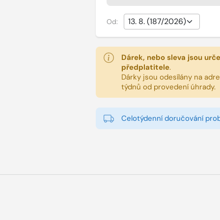
Od:
Dárek, nebo sleva jsou urč
předplatitele
.
Dárky jsou odesílány na adres
týdnů od provedení úhrady.
Celotýdenní doručování pro