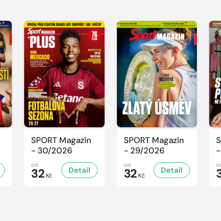
SPORT Magazín
SPORT Magazín
S
- 30/2026
- 29/2026
-
od
od
o
Detail
Detail
32
32
Kč
Kč