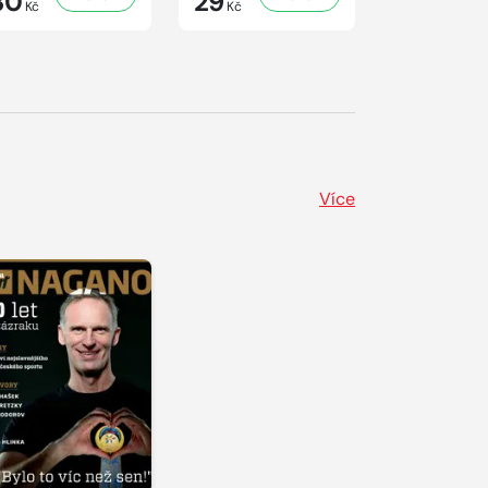
30
29
29
Kč
Kč
Kč
Více