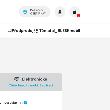
DÁRKOVÝ
CERTIFIKÁT
0
Předprodej
Témata
BLESKmobil
Elektronické
Čtěte ihned i v mobilní aplikaci
 verze zdarma
?