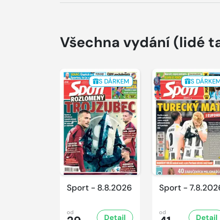
Všechna vydání
(lidé t
S DÁRKEM
S DÁRKE
Sport - 8.8.2026
Sport - 7.8.202
od
od
Detail
Detail