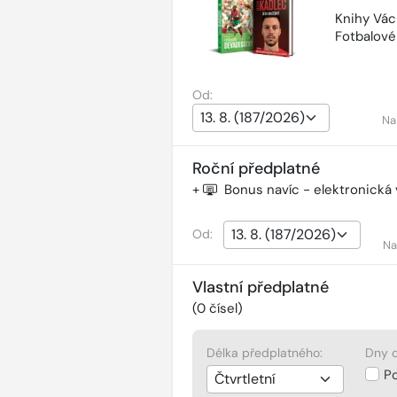
Knihy Vác
Fotbalov
Od:
Na
Roční předplatné
+
Bonus navíc - elektronická
Od:
Na
Vlastní předplatné
(
0
čísel)
Délka předplatného:
Dny d
P