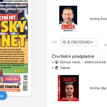
Kniha Šmi
Od:
N
Čtvrtletní předplatné
+
Bonus navíc - elektronická
+
Dárek
Kniha Vác
ku