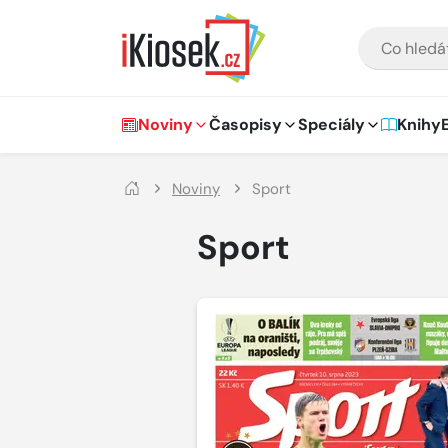
Přejít na hlavní obsah
VYHLEDÁVÁNÍ
Hlavní navigace
Noviny
Časopisy
Speciály
Knihy
Noviny
Sport
Sport