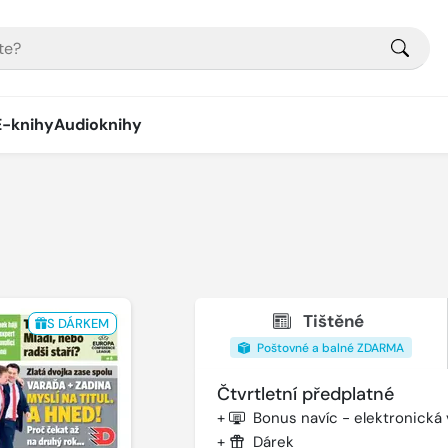
E-knihy
Audioknihy
Tištěné
S DÁRKEM
Poštovné a balné ZDARMA
Čtvrtletní předplatné
+
Bonus navíc - elektronická
+
Dárek