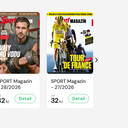
Další
PORT Magazín
SPORT Magazín
SPORT Ma
 28/2026
- 27/2026
- 26/2026
d
od
od
Detail
Detail
D
32
32
32
Kč
Kč
Kč