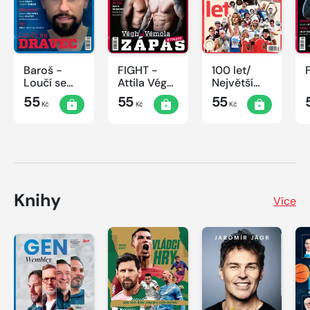
Baroš -
FIGHT -
100 let/
Loučí se
Attila Végh
Největší
dravec
vs. Karlos
okamžiky
55
55
55
Kč
Kč
Kč
Vémola
českého
sportu
Knihy
Více