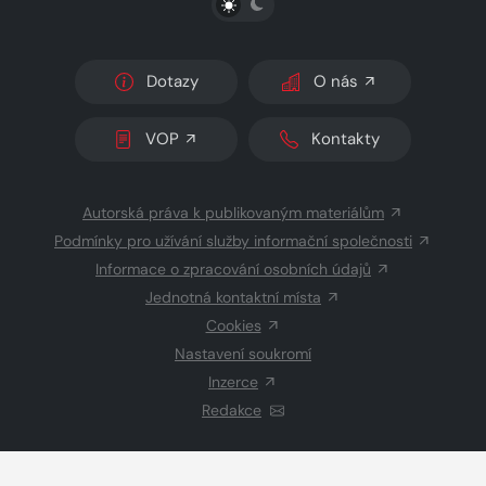
Dotazy
O nás
VOP
Kontakty
Autorská práva k publikovaným materiálům
Podmínky pro užívání služby informační společnosti
Informace o zpracování osobních údajů
Jednotná kontaktní místa
Cookies
Nastavení soukromí
Inzerce
Redakce