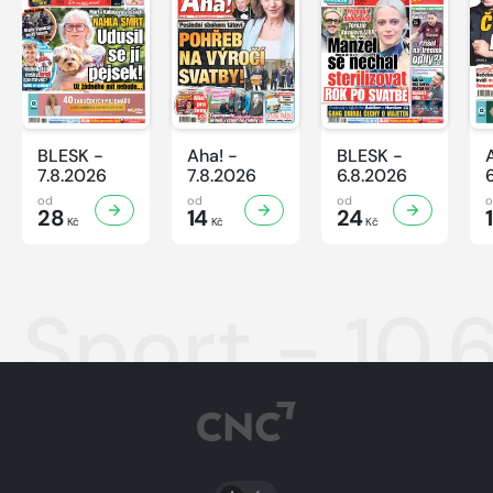
BLESK -
Aha! -
BLESK -
7.8.2026
7.8.2026
6.8.2026
od
od
od
28
14
24
Kč
Kč
Kč
Sport - 10.
PŘEPNOUT SVĚTLÝ/TMAVÝ REŽIM