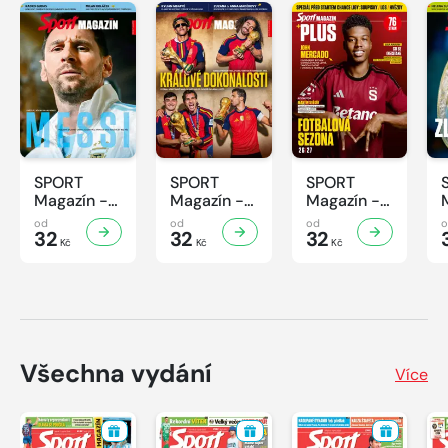
SPORT
SPORT
SPORT
Magazín -
Magazín -
Magazín -
32/2026
31/2026
30/2026
od
od
od
32
32
32
Kč
Kč
Kč
Všechna vydání
Více