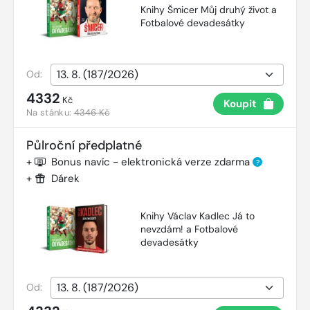
Knihy Šmicer Můj druhý život a
Fotbalové devadesátky
Od:
4332
Kč
Koupit
Na stánku:
4346 Kč
Půlroční předplatné
+
Bonus navíc - elektronická verze zdarma
?
+
Dárek
Knihy Václav Kadlec Já to
nevzdám! a Fotbalové
devadesátky
Od: