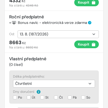
4332
Kč
Koupit
Na stánku:
4346 Kč
Roční předplatné
+
Bonus navíc - elektronická verze zdarma
?
Od:
8663
Kč
Koupit
Na stánku:
8692 Kč
Vlastní předplatné
(
0
čísel)
Délka předplatného:
Dny doručení:
Po
Út
St
Čt
Pá
So