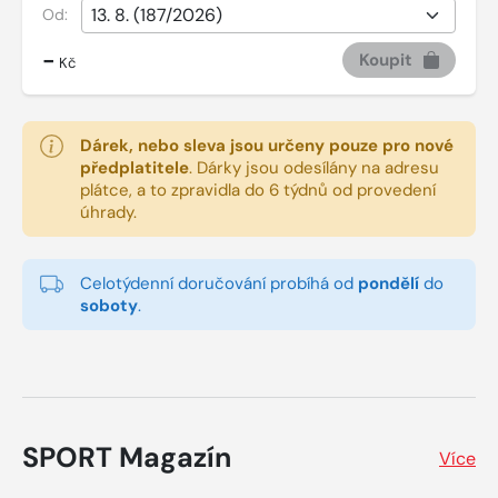
Od:
-
Koupit
Kč
Dárek, nebo sleva jsou určeny pouze pro nové
předplatitele
.
Dárky jsou odesílány na adresu
plátce, a to zpravidla do 6 týdnů od provedení
úhrady.
Celotýdenní doručování probíhá od
pondělí
do
soboty
.
SPORT Magazín
Více