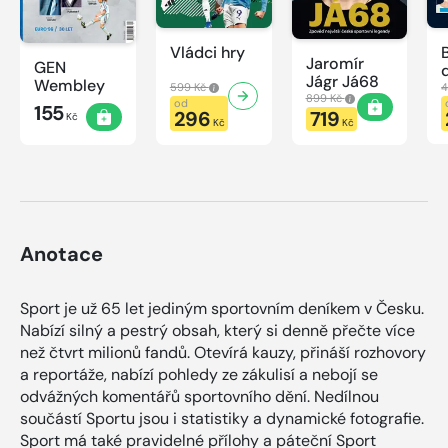
Vládci hry
Jaromír
GEN
Jágr Já68
Wembley
599 Kč
4
899 Kč
od
155
296
719
Kč
Kč
Kč
Anotace
Sport je už 65 let jediným sportovním deníkem v Česku.
Nabízí silný a pestrý obsah, který si denně přečte více
než čtvrt milionů fandů. Otevírá kauzy, přináší rozhovory
a reportáže, nabízí pohledy ze zákulisí a nebojí se
odvážných komentářů sportovního dění. Nedílnou
součástí Sportu jsou i statistiky a dynamické fotografie.
Sport má také pravidelné přílohy a páteční Sport