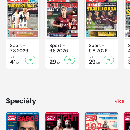
Sport -
Sport -
Sport -
7.8.2026
6.8.2026
5.8.2026
od
od
od
41
29
29
Kč
Kč
Kč
Speciály
Více