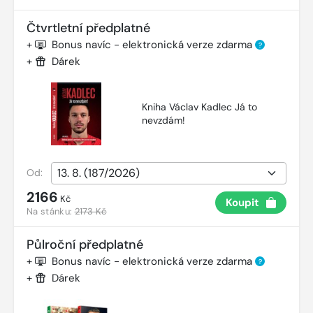
Čtvrtletní předplatné
+
Bonus navíc - elektronická verze zdarma
?
+
Dárek
Kniha Václav Kadlec Já to
nevzdám!
Od:
2166
Kč
Koupit
Na stánku:
2173 Kč
Půlroční předplatné
+
Bonus navíc - elektronická verze zdarma
?
+
Dárek