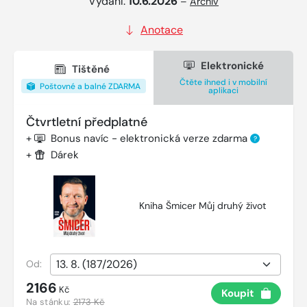
Vydání:
10.6.2026
–
Archiv
Anotace
Elektronické
Tištěné
Čtěte ihned i v mobilní
Poštovné a balné ZDARMA
aplikaci
Čtvrtletní předplatné
+
Bonus navíc - elektronická verze zdarma
?
+
Dárek
Kniha Šmicer Můj druhý život
Od:
2166
Kč
Koupit
Na stánku:
2173 Kč