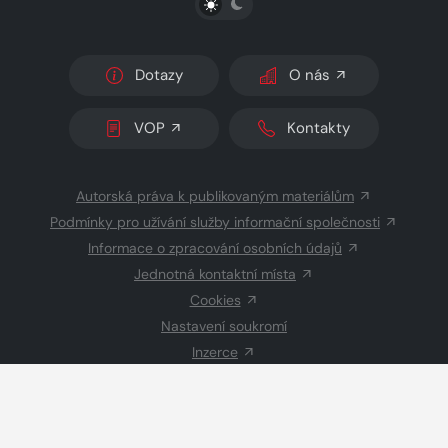
Dotazy
O nás
VOP
Kontakty
Autorská práva k publikovaným materiálům
Podmínky pro užívání služby informační společnosti
Informace o zpracování osobních údajů
Jednotná kontaktní místa
Cookies
Nastavení soukromí
Inzerce
Redakce