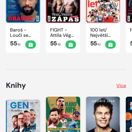
Baroš -
FIGHT -
100 let/
Loučí se
Attila Végh
Největší
dravec
vs. Karlos
okamžiky
55
55
55
Kč
Kč
Kč
Vémola
českého
sportu
Knihy
Více