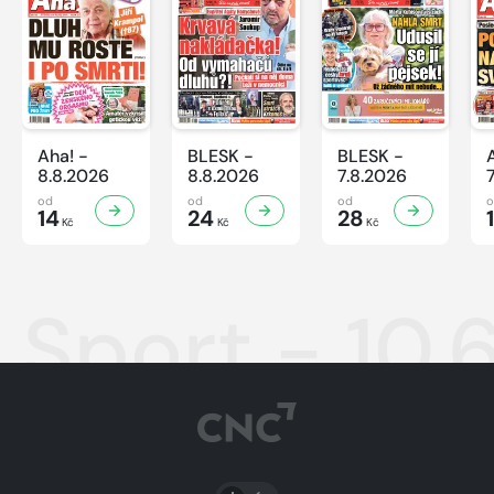
Aha! -
BLESK -
BLESK -
8.8.2026
8.8.2026
7.8.2026
od
od
od
14
24
28
Kč
Kč
Kč
Sport - 10.
PŘEPNOUT SVĚTLÝ/TMAVÝ REŽIM