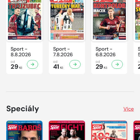
Sport -
Sport -
Sport -
8.8.2026
7.8.2026
6.8.2026
od
od
od
29
41
29
Kč
Kč
Kč
Speciály
Více