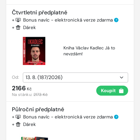
Čtvrtletní předplatné
+
Bonus navíc - elektronická verze zdarma
?
+
Dárek
Kniha Václav Kadlec Já to
nevzdám!
Od:
2166
Kč
Koupit
Na stánku:
2173 Kč
Půlroční předplatné
+
Bonus navíc - elektronická verze zdarma
?
+
Dárek