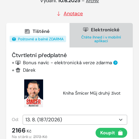
Vydání:
10.6.2025
–
Archiv
Anotace
Elektronické
Tištěné
Čtěte ihned i v mobilní
Poštovné a balné ZDARMA
aplikaci
Čtvrtletní předplatné
+
Bonus navíc - elektronická verze zdarma
?
+
Dárek
Kniha Šmicer Můj druhý život
Od:
2166
Kč
Koupit
Na stánku:
2173 Kč