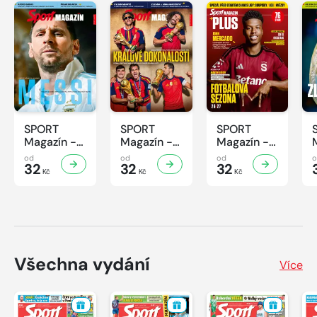
SPORT
SPORT
SPORT
Magazín -
Magazín -
Magazín -
32/2026
31/2026
30/2026
od
od
od
32
32
32
Kč
Kč
Kč
Všechna vydání
Více