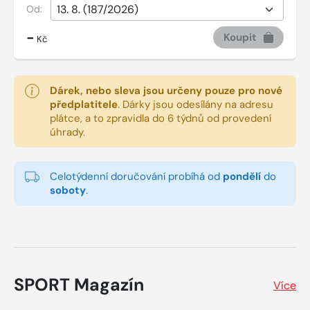
Od:
-
Koupit
Kč
Dárek, nebo sleva jsou určeny pouze pro nové
předplatitele
.
Dárky jsou odesílány na adresu
plátce, a to zpravidla do 6 týdnů od provedení
úhrady.
Celotýdenní doručování probíhá od
pondělí
do
soboty
.
SPORT Magazín
Více