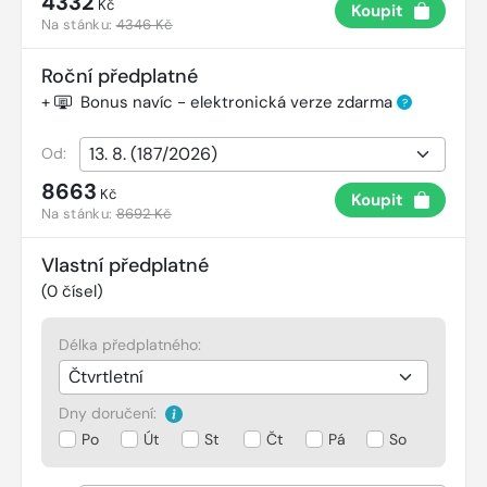
4332
Kč
Koupit
Na stánku:
4346 Kč
Roční předplatné
+
Bonus navíc - elektronická verze zdarma
?
Od:
8663
Kč
Koupit
Na stánku:
8692 Kč
Vlastní předplatné
(
0
čísel)
Délka předplatného:
Dny doručení:
Po
Út
St
Čt
Pá
So