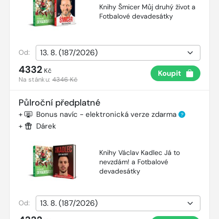
Knihy Šmicer Můj druhý život a
Fotbalové devadesátky
Od:
4332
Kč
Koupit
Na stánku:
4346 Kč
Půlroční předplatné
+
Bonus navíc - elektronická verze zdarma
?
+
Dárek
Knihy Václav Kadlec Já to
nevzdám! a Fotbalové
devadesátky
Od: