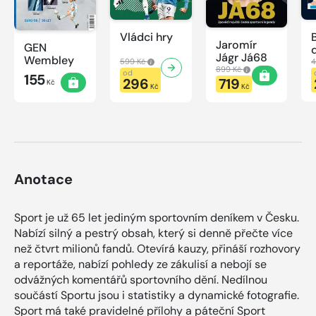
Vládci hry
Jaromír
GEN
Jágr Já68
Wembley
599 Kč
4
899 Kč
od
155
296
719
Kč
Kč
Kč
Anotace
Sport je už 65 let jediným sportovním deníkem v Česku.
Nabízí silný a pestrý obsah, který si denně přečte více
než čtvrt milionů fandů. Otevírá kauzy, přináší rozhovory
a reportáže, nabízí pohledy ze zákulisí a nebojí se
odvážných komentářů sportovního dění. Nedílnou
součástí Sportu jsou i statistiky a dynamické fotografie.
Sport má také pravidelné přílohy a páteční Sport