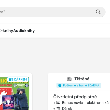
E-knihy
Audioknihy
Tištěné
S DÁRKEM
Poštovné a balné ZDARMA
Čtvrtletní předplatné
+
Bonus navíc - elektronická
+
Dárek