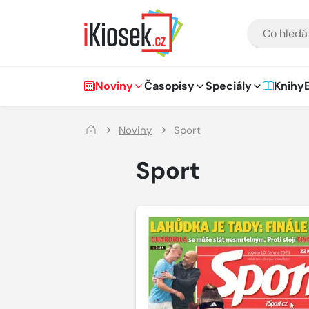
Přejít na hlavní obsah
VYHLEDÁVÁNÍ
Hlavní navigace
Noviny
Časopisy
Speciály
Knihy
Noviny
Sport
Sport