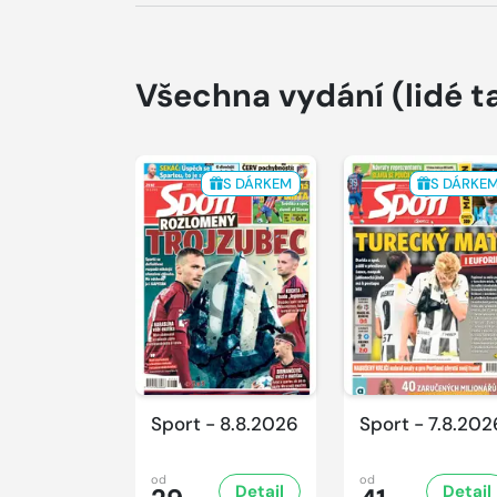
Všechna vydání
(lidé t
S DÁRKEM
S DÁRKE
Sport - 8.8.2026
Sport - 7.8.202
od
od
Detail
Detail