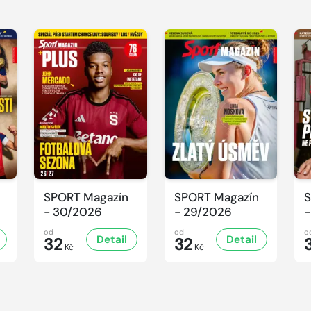
SPORT Magazín
SPORT Magazín
S
- 30/2026
- 29/2026
-
od
od
o
Detail
Detail
32
32
Kč
Kč