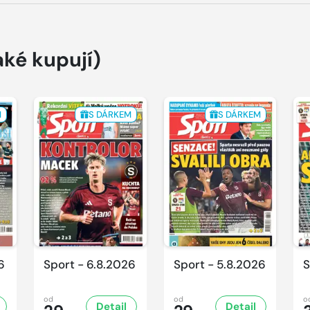
aké kupují)
M
S DÁRKEM
S DÁRKEM
6
Sport - 6.8.2026
Sport - 5.8.2026
S
od
od
o
Detail
Detail