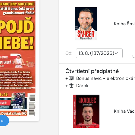
Kniha Šmi
Od:
N
Čtvrtletní předplatné
+
Bonus navíc - elektronická
+
Dárek
Kniha Vác
ku