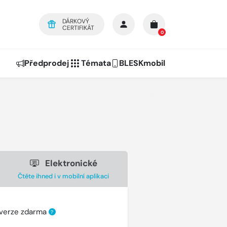
DÁRKOVÝ
CERTIFIKÁT
0
Předprodej
Témata
BLESKmobil
Elektronické
Čtěte ihned i v mobilní aplikaci
 verze zdarma
?