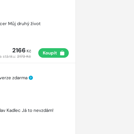
cer Můj druhý život
2166
Kč
Koupit
a stánku:
2173 Kč
 verze zdarma
?
lav Kadlec Já to nevzdám!