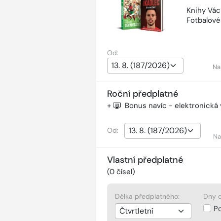
Knihy Vác
Fotbalov
Od:
Na
Roční předplatné
+
Bonus navíc - elektronická
Od:
Na
Vlastní předplatné
(
0
čísel)
Délka předplatného:
Dny d
P