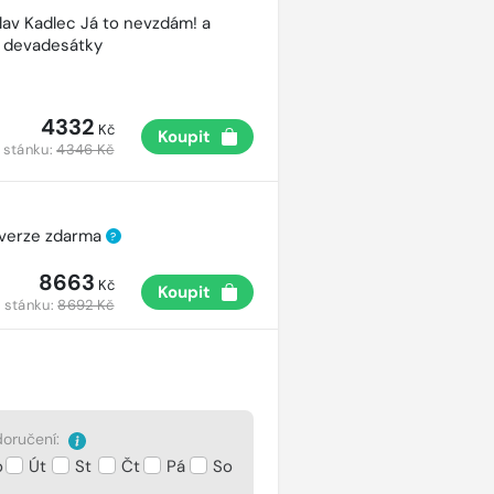
lav Kadlec Já to nevzdám! a
é devadesátky
4332
Kč
Koupit
 stánku:
4346 Kč
 verze zdarma
?
8663
Kč
Koupit
 stánku:
8692 Kč
oručení:
o
Út
St
Čt
Pá
So