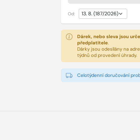
Od:
Dárek, nebo sleva jsou urč
předplatitele
.
Dárky jsou odesílány na adres
týdnů od provedení úhrady.
Celotýdenní doručování pro