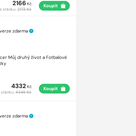
2166
Kč
Koupit
a stánku:
2173 Kč
 verze zdarma
?
cer Můj druhý život a Fotbalové
tky
4332
Kč
Koupit
 stánku:
4346 Kč
 verze zdarma
?