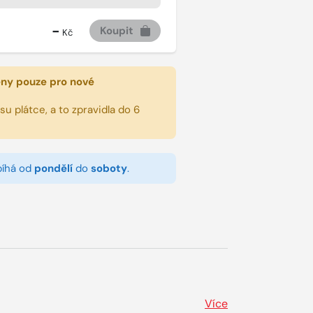
-
Koupit
Kč
eny pouze pro nové
u plátce, a to zpravidla do 6
bíhá od
pondělí
do
soboty
.
Více