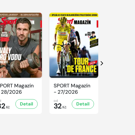
Další
PORT Magazín
SPORT Magazín
SPORT Ma
 28/2026
- 27/2026
- 26/2026
d
od
od
Detail
Detail
D
32
32
32
Kč
Kč
Kč