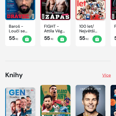
Baroš -
FIGHT -
100 let/
Loučí se
Attila Végh
Největší
dravec
vs. Karlos
okamžiky
55
55
55
Kč
Kč
Kč
Vémola
českého
sportu
Knihy
Více