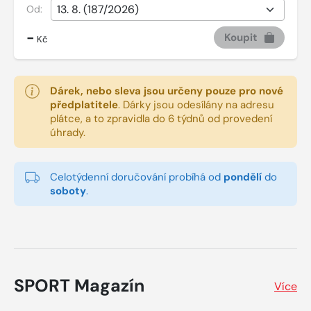
Od:
-
Koupit
Kč
Dárek, nebo sleva jsou určeny pouze pro nové
předplatitele
.
Dárky jsou odesílány na adresu
plátce, a to zpravidla do 6 týdnů od provedení
úhrady.
Celotýdenní doručování probíhá od
pondělí
do
soboty
.
SPORT Magazín
Více