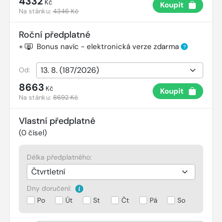
4332
Kč
Koupit
Na stánku:
4346 Kč
Roční předplatné
+
Bonus navíc - elektronická verze zdarma
?
Od:
8663
Kč
Koupit
Na stánku:
8692 Kč
Vlastní předplatné
(
0
čísel)
Délka předplatného:
Dny doručení:
Po
Út
St
Čt
Pá
So