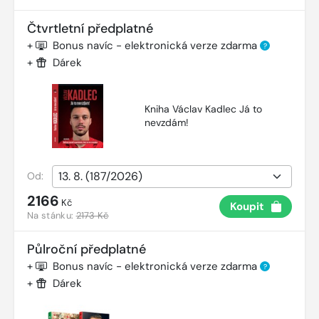
Čtvrtletní předplatné
+
Bonus navíc - elektronická verze zdarma
?
+
Dárek
Kniha Václav Kadlec Já to
nevzdám!
Od:
2166
Kč
Koupit
Na stánku:
2173 Kč
Půlroční předplatné
+
Bonus navíc - elektronická verze zdarma
?
+
Dárek