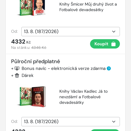
Knihy Šmicer Můj druhý život a
Fotbalové devadesátky
Od:
4332
Kč
Koupit
Na stánku:
4346 Kč
Půlroční předplatné
+
Bonus navíc - elektronická verze zdarma
?
+
Dárek
Knihy Václav Kadlec Já to
nevzdám! a Fotbalové
devadesátky
Od: