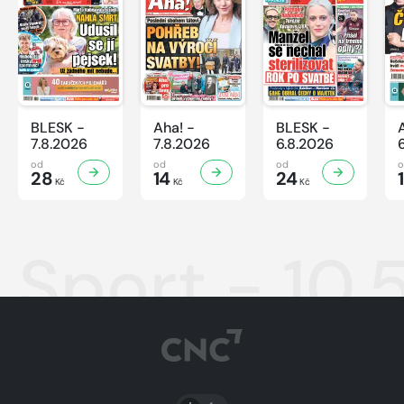
BLESK -
Aha! -
BLESK -
7.8.2026
7.8.2026
6.8.2026
od
od
od
28
14
24
Kč
Kč
Kč
Sport - 10.
PŘEPNOUT SVĚTLÝ/TMAVÝ REŽIM