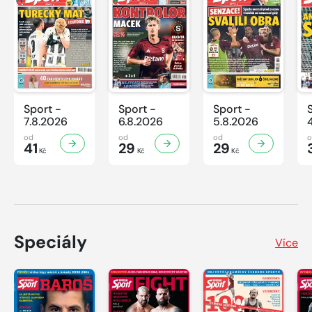
Sport -
Sport -
Sport -
7.8.2026
6.8.2026
5.8.2026
od
od
od
41
29
29
Kč
Kč
Kč
Speciály
Více