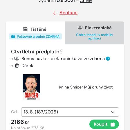
Vydání:
10.5.2021
–
Archiv
Anotace
Elektronické
Tištěné
Čtěte ihned i v mobilní
Poštovné a balné ZDARMA
aplikaci
Čtvrtletní předplatné
+
Bonus navíc - elektronická verze zdarma
?
+
Dárek
Kniha Šmicer Můj druhý život
Od:
2166
Kč
Koupit
Na stánku:
2173 Kč