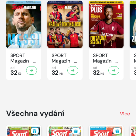
SPORT
SPORT
SPORT
Magazín -
Magazín -
Magazín -
32/2026
31/2026
30/2026
od
od
od
32
32
32
Kč
Kč
Kč
Všechna vydání
Více