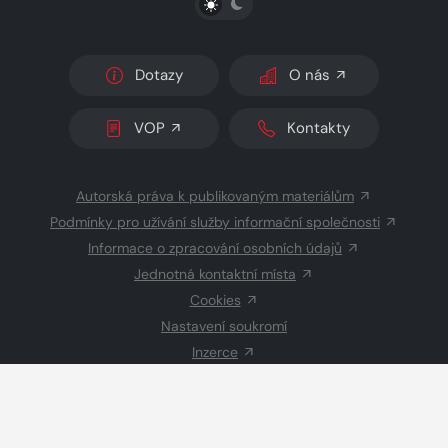
Dotazy
O nás
VOP
Kontakty
Autorská práva k publikovaným materiálům
Podmínky pro užívání služby informační společnosti
Informace o zpracování osobních údajů
Jednotná kontaktní místa
Cookies
Nastavení soukromí
Inzerce
Redakce