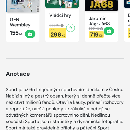
Vládci hry
Jaromír
GEN
Jágr Já68
Wembley
599 Kč
4
899 Kč
od
155
296
719
Kč
Kč
Kč
Anotace
Sport je už 65 let jediným sportovním deníkem v Česku.
Nabízí silný a pestrý obsah, který si denně přečte více
než čtvrt milionů fandů. Otevírá kauzy, přináší rozhovory
a reportáže, nabízí pohledy ze zákulisí a nebojí se
odvážných komentářů sportovního dění. Nedílnou
součástí Sportu jsou i statistiky a dynamické fotografie.
Sport má také pravidelné přílohy a páteční Sport