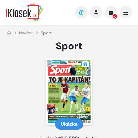
Přejít na hlavní obsah
0
Noviny
Sport
Sport
Ukázka