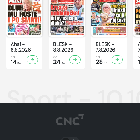
Aha! -
BLESK -
BLESK -
8.8.2026
8.8.2026
7.8.2026
od
od
od
14
24
28
Kč
Kč
Kč
Sport - 10.
PŘEPNOUT SVĚTLÝ/TMAVÝ REŽIM