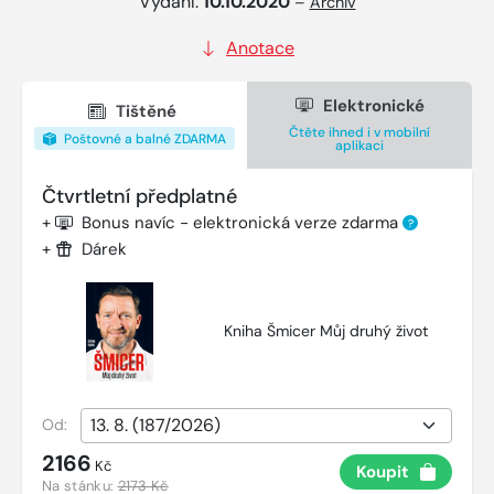
Vydání:
10.10.2020
–
Archiv
Anotace
Elektronické
Tištěné
Čtěte ihned i v mobilní
Poštovné a balné ZDARMA
aplikaci
Čtvrtletní předplatné
+
Bonus navíc - elektronická verze zdarma
?
+
Dárek
Kniha Šmicer Můj druhý život
Od:
2166
Kč
Koupit
Na stánku:
2173 Kč