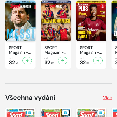
SPORT
SPORT
SPORT
Magazín -
Magazín -
Magazín -
32/2026
31/2026
30/2026
od
od
od
32
32
32
Kč
Kč
Kč
Všechna vydání
Více