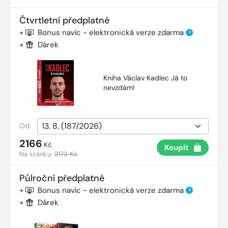
Čtvrtletní předplatné
+
Bonus navíc - elektronická verze zdarma
?
+
Dárek
Kniha Václav Kadlec Já to
nevzdám!
Od:
2166
Kč
Koupit
Na stánku:
2173 Kč
Půlroční předplatné
+
Bonus navíc - elektronická verze zdarma
?
+
Dárek