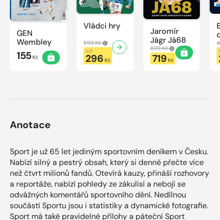
Vládci hry
Jaromír
GEN
Jágr Já68
Wembley
599 Kč
4
899 Kč
od
155
296
719
Kč
Kč
Kč
Anotace
Sport je už 65 let jediným sportovním deníkem v Česku.
Nabízí silný a pestrý obsah, který si denně přečte více
než čtvrt milionů fandů. Otevírá kauzy, přináší rozhovory
a reportáže, nabízí pohledy ze zákulisí a nebojí se
odvážných komentářů sportovního dění. Nedílnou
součástí Sportu jsou i statistiky a dynamické fotografie.
Sport má také pravidelné přílohy a páteční Sport