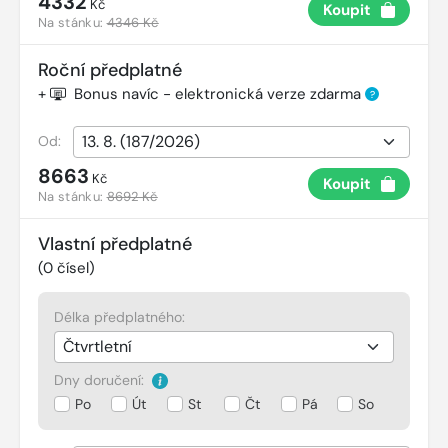
4332
Kč
Koupit
Na stánku:
4346 Kč
Roční předplatné
+
Bonus navíc - elektronická verze zdarma
?
Od:
8663
Kč
Koupit
Na stánku:
8692 Kč
Vlastní předplatné
(
0
čísel)
Délka předplatného:
Dny doručení:
Po
Út
St
Čt
Pá
So