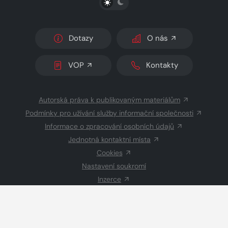
Dotazy
O nás
VOP
Kontakty
Autorská práva k publikovaným materiálům
Podmínky pro užívání služby informační společnosti
Informace o zpracování osobních údajů
Jednotná kontaktní místa
Cookies
Nastavení soukromí
Inzerce
Redakce