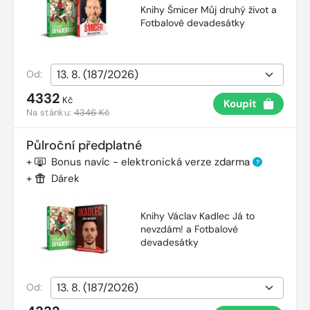
Knihy Šmicer Můj druhý život a
Fotbalové devadesátky
Od:
4332
Kč
Koupit
Na stánku:
4346 Kč
Půlroční předplatné
+
Bonus navíc - elektronická verze zdarma
?
+
Dárek
Knihy Václav Kadlec Já to
nevzdám! a Fotbalové
devadesátky
Od: