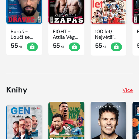
Baroš -
FIGHT -
100 let/
Loučí se
Attila Végh
Největší
dravec
vs. Karlos
okamžiky
55
55
55
Kč
Kč
Kč
Vémola
českého
sportu
Knihy
Více