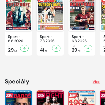
Sport -
Sport -
Sport -
8.8.2026
7.8.2026
6.8.2026
od
od
od
29
41
29
Kč
Kč
Kč
Speciály
Více