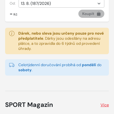
Od:
-
Koupit
Kč
Dárek, nebo sleva jsou určeny pouze pro nové
předplatitele
.
Dárky jsou odesílány na adresu
plátce, a to zpravidla do 6 týdnů od provedení
úhrady.
Celotýdenní doručování probíhá od
pondělí
do
soboty
.
SPORT Magazín
Více