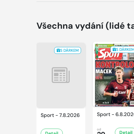
Všechna vydání
(lidé t
S DÁRKE
S DÁRKEM
Sport - 6.8.20
Sport - 7.8.2026
od
Detail
Detail