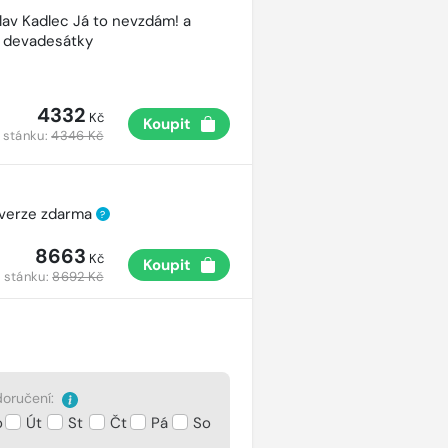
lav Kadlec Já to nevzdám! a
é devadesátky
4332
Kč
Koupit
 stánku:
4346 Kč
 verze zdarma
?
8663
Kč
Koupit
 stánku:
8692 Kč
oručení:
o
Út
St
Čt
Pá
So