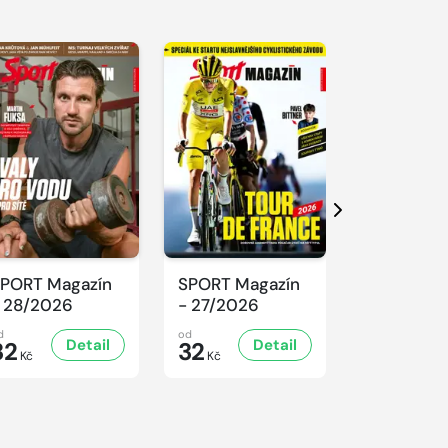
Další
PORT Magazín
SPORT Magazín
SPORT Ma
 28/2026
- 27/2026
- 26/2026
d
od
od
Detail
Detail
D
32
32
32
Kč
Kč
Kč