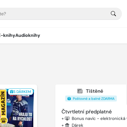
E-knihy
Audioknihy
Tištěné
S DÁRKEM
Poštovné a balné ZDARMA
Čtvrtletní předplatné
+
Bonus navíc - elektronická
+
Dárek