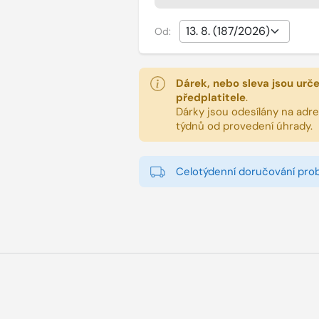
Od:
Dárek, nebo sleva jsou urč
předplatitele
.
Dárky jsou odesílány na adres
týdnů od provedení úhrady.
Celotýdenní doručování pro