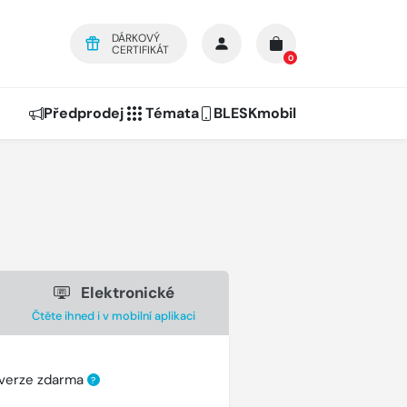
DÁRKOVÝ
CERTIFIKÁT
0
Předprodej
Témata
BLESKmobil
Elektronické
Čtěte ihned i v mobilní aplikaci
 verze zdarma
?