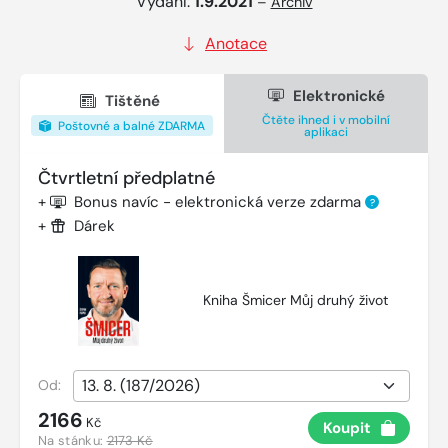
Vydání:
1.9.2021
–
Archiv
Anotace
Elektronické
Tištěné
Čtěte ihned i v mobilní
Poštovné a balné ZDARMA
aplikaci
Čtvrtletní předplatné
+
Bonus navíc - elektronická verze zdarma
?
+
Dárek
Kniha Šmicer Můj druhý život
Od:
2166
Kč
Koupit
Na stánku:
2173 Kč