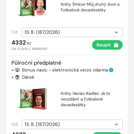
Knihy Šmicer Můj druhý život a
Fotbalové devadesátky
Od:
4332
Kč
Koupit
Na stánku:
4346 Kč
Půlroční předplatné
+
Bonus navíc - elektronická verze zdarma
?
+
Dárek
Knihy Václav Kadlec Já to
nevzdám! a Fotbalové
devadesátky
Od: