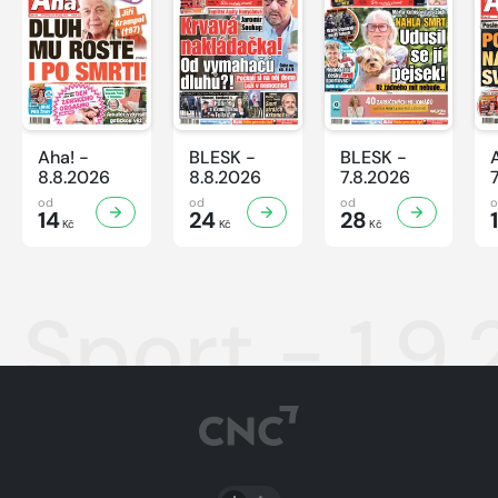
Aha! -
BLESK -
BLESK -
8.8.2026
8.8.2026
7.8.2026
od
od
od
14
24
28
Kč
Kč
Kč
Sport - 1.9.
PŘEPNOUT SVĚTLÝ/TMAVÝ REŽIM