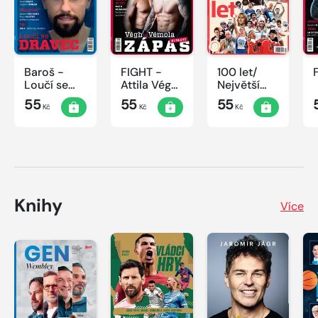
Baroš -
FIGHT -
100 let/
Loučí se
Attila Végh
Největší
dravec
vs. Karlos
okamžiky
55
55
55
Kč
Kč
Kč
Vémola
českého
sportu
Knihy
Více