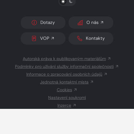
Dotazy
O nás
VOP
Kontakty
Autorská práva k publikovaným materiálům
Podmínky pro užívání služby informační společnosti
Informace o zpracování osobních údajů
Jednotná kontaktní místa
Cookies
Nastavení soukromí
Inzerce
Redakce