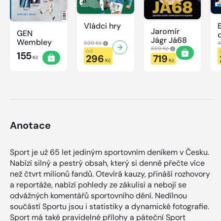
Vládci hry
Jaromír
GEN
Jágr Já68
Wembley
599 Kč
4
899 Kč
od
155
296
719
Kč
Kč
Kč
Anotace
Sport je už 65 let jediným sportovním deníkem v Česku.
Nabízí silný a pestrý obsah, který si denně přečte více
než čtvrt milionů fandů. Otevírá kauzy, přináší rozhovory
a reportáže, nabízí pohledy ze zákulisí a nebojí se
odvážných komentářů sportovního dění. Nedílnou
součástí Sportu jsou i statistiky a dynamické fotografie.
Sport má také pravidelné přílohy a páteční Sport