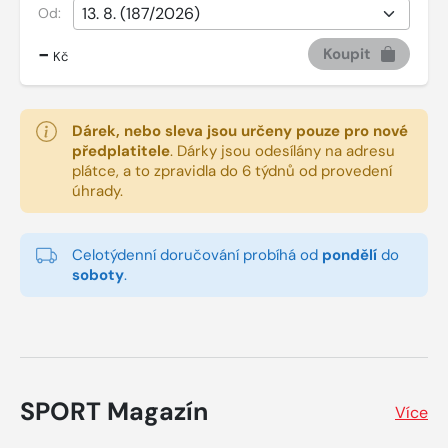
Od:
-
Koupit
Kč
Dárek, nebo sleva jsou určeny pouze pro nové
předplatitele
.
Dárky jsou odesílány na adresu
plátce, a to zpravidla do 6 týdnů od provedení
úhrady.
Celotýdenní doručování probíhá od
pondělí
do
soboty
.
SPORT Magazín
Více