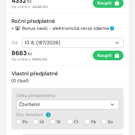
4332
Kč
Koupit
Na stánku:
4346 Kč
Roční předplatné
+
Bonus navíc - elektronická verze zdarma
?
Od:
8663
Kč
Koupit
Na stánku:
8692 Kč
Vlastní předplatné
(
0
čísel)
Délka předplatného:
Dny doručení:
Po
Út
St
Čt
Pá
So