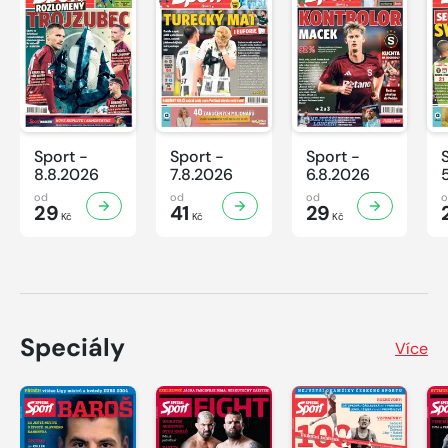
Sport -
Sport -
Sport -
8.8.2026
7.8.2026
6.8.2026
od
od
od
29
41
29
Kč
Kč
Kč
Speciály
Více