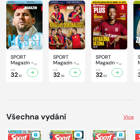
SPORT
SPORT
SPORT
Magazín -
Magazín -
Magazín -
32/2026
31/2026
30/2026
od
od
od
32
32
32
Kč
Kč
Kč
Všechna vydání
Více