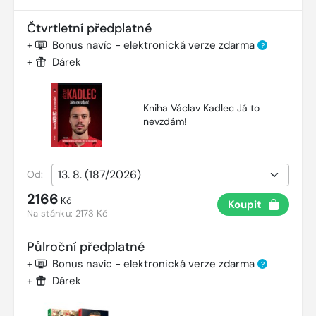
Čtvrtletní předplatné
+
Bonus navíc - elektronická verze zdarma
?
+
Dárek
Kniha Václav Kadlec Já to
nevzdám!
Od:
2166
Kč
Koupit
Na stánku:
2173 Kč
Půlroční předplatné
+
Bonus navíc - elektronická verze zdarma
?
+
Dárek