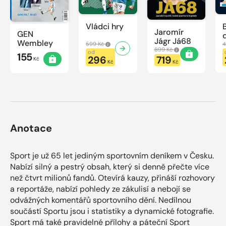
Vládci hry
Jaromír
GEN
Jágr Já68
Wembley
599 Kč
4
899 Kč
od
155
296
719
Kč
Kč
Kč
Anotace
Sport je už 65 let jediným sportovním deníkem v Česku.
Nabízí silný a pestrý obsah, který si denně přečte více
než čtvrt milionů fandů. Otevírá kauzy, přináší rozhovory
a reportáže, nabízí pohledy ze zákulisí a nebojí se
odvážných komentářů sportovního dění. Nedílnou
součástí Sportu jsou i statistiky a dynamické fotografie.
Sport má také pravidelné přílohy a páteční Sport