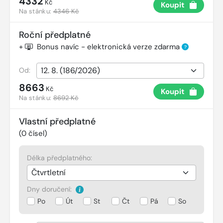
4332
Kč
Koupit
Na stánku:
4346 Kč
Roční předplatné
+
Bonus navíc - elektronická verze zdarma
?
Od:
8663
Kč
Koupit
Na stánku:
8692 Kč
Vlastní předplatné
(
0
čísel)
Délka předplatného:
Dny doručení:
Po
Út
St
Čt
Pá
So