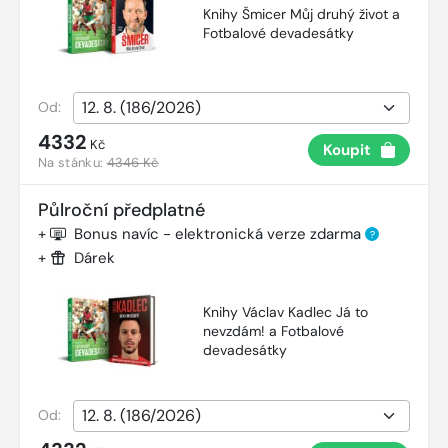
Knihy Šmicer Můj druhý život a
Fotbalové devadesátky
Od:
4332
Kč
Koupit
Na stánku:
4346 Kč
Půlroční předplatné
+
Bonus navíc - elektronická verze zdarma
?
+
Dárek
Knihy Václav Kadlec Já to
nevzdám! a Fotbalové
devadesátky
Od: