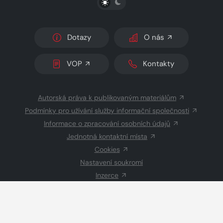
Dotazy
O nás
VOP
Kontakty
Autorská práva k publikovaným materiálům
Podmínky pro užívání služby informační společnosti
Informace o zpracování osobních údajů
Jednotná kontaktní místa
Cookies
Nastavení soukromí
Inzerce
Redakce