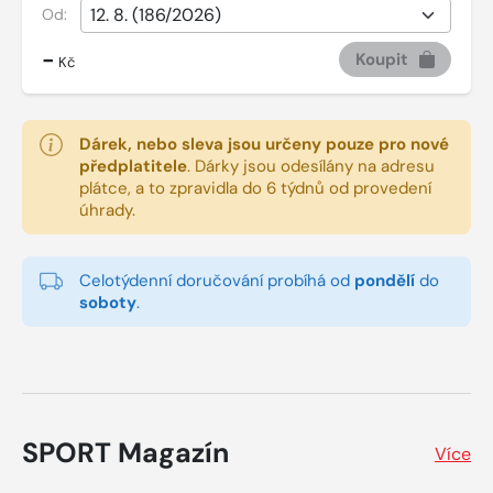
Od:
-
Koupit
Kč
Dárek, nebo sleva jsou určeny pouze pro nové
předplatitele
.
Dárky jsou odesílány na adresu
plátce, a to zpravidla do 6 týdnů od provedení
úhrady.
Celotýdenní doručování probíhá od
pondělí
do
soboty
.
SPORT Magazín
Více