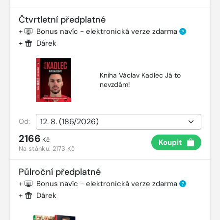
Čtvrtletní předplatné
+
Bonus navíc - elektronická verze zdarma
?
+
Dárek
Kniha Václav Kadlec Já to
nevzdám!
Od:
2166
Kč
Koupit
Na stánku:
2173 Kč
Půlroční předplatné
+
Bonus navíc - elektronická verze zdarma
?
+
Dárek