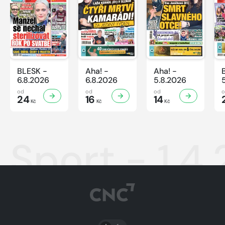
BLESK -
Aha! -
Aha! -
6.8.2026
6.8.2026
5.8.2026
od
od
od
24
16
14
Kč
Kč
Kč
Sport - 1.4
PŘEPNOUT SVĚTLÝ/TMAVÝ REŽIM