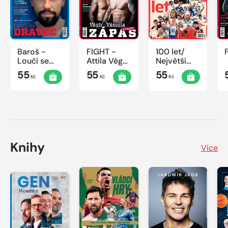
Baroš -
FIGHT -
100 let/
Loučí se
Attila Végh
Největší
dravec
vs. Karlos
okamžiky
55
55
55
Kč
Kč
Kč
Vémola
českého
sportu
Knihy
Více