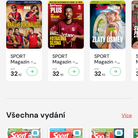
SPORT
SPORT
SPORT
Magazín -
Magazín -
Magazín -
31/2026
30/2026
29/2026
od
od
od
32
32
32
Kč
Kč
Kč
Všechna vydání
Více