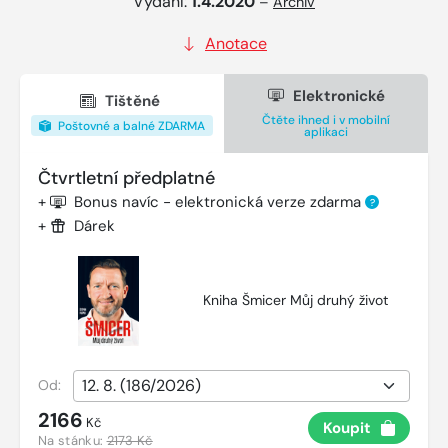
Vydání:
1.4.2020
–
Archiv
Anotace
Elektronické
Tištěné
Čtěte ihned i v mobilní
Poštovné a balné ZDARMA
aplikaci
Čtvrtletní předplatné
+
Bonus navíc - elektronická verze zdarma
?
+
Dárek
Kniha Šmicer Můj druhý život
Od:
2166
Kč
Koupit
Na stánku:
2173 Kč