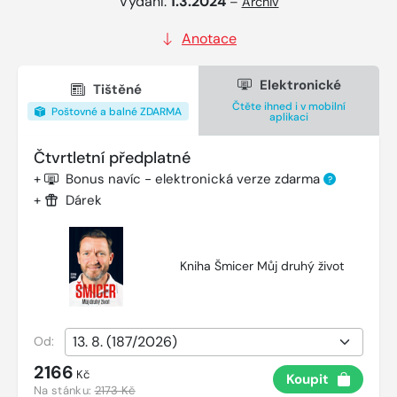
Vydání:
1.3.2024
–
Archiv
Anotace
Elektronické
Tištěné
Čtěte ihned i v mobilní
Poštovné a balné ZDARMA
aplikaci
Čtvrtletní předplatné
+
Bonus navíc - elektronická verze zdarma
?
+
Dárek
Kniha Šmicer Můj druhý život
Od:
2166
Kč
Koupit
Na stánku:
2173 Kč