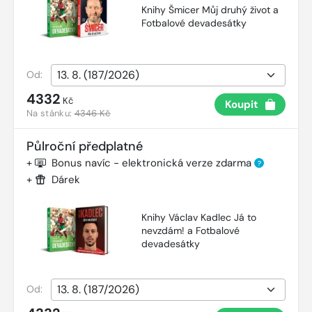
Knihy Šmicer Můj druhý život a
Fotbalové devadesátky
Od:
4332
Kč
Koupit
Na stánku:
4346 Kč
Půlroční předplatné
+
Bonus navíc - elektronická verze zdarma
?
+
Dárek
Knihy Václav Kadlec Já to
nevzdám! a Fotbalové
devadesátky
Od: