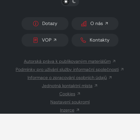
Dotazy
O nás
VOP
Kontakty
Autorská práva k publikovaným materiálům
Podmínky pro užívání služby informační společnosti
Informace o zpracování osobních údajů
Jednotná kontaktní místa
Cookies
Nastavení soukromí
Inzerce
Redakce