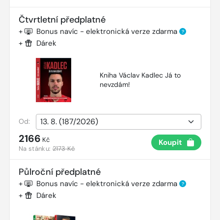
Čtvrtletní předplatné
+
Bonus navíc - elektronická verze zdarma
?
+
Dárek
Kniha Václav Kadlec Já to
nevzdám!
Od:
2166
Kč
Koupit
Na stánku:
2173 Kč
Půlroční předplatné
+
Bonus navíc - elektronická verze zdarma
?
+
Dárek