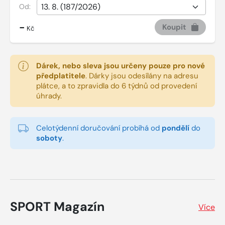
Od:
-
Koupit
Kč
Dárek, nebo sleva jsou určeny pouze pro nové
předplatitele
.
Dárky jsou odesílány na adresu
plátce, a to zpravidla do 6 týdnů od provedení
úhrady.
Celotýdenní doručování probíhá od
pondělí
do
soboty
.
SPORT Magazín
Více