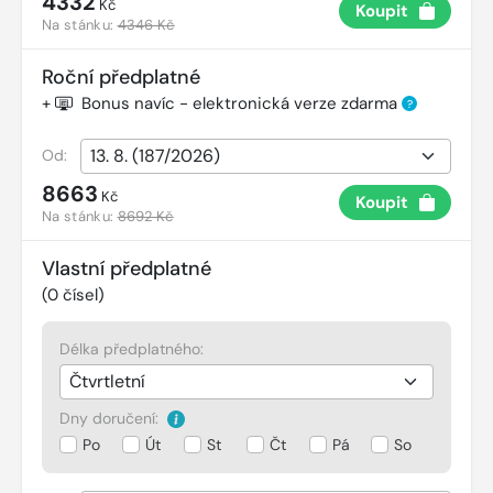
4332
Kč
Koupit
Na stánku:
4346 Kč
Roční předplatné
+
Bonus navíc - elektronická verze zdarma
?
Od:
8663
Kč
Koupit
Na stánku:
8692 Kč
Vlastní předplatné
(
0
čísel)
Délka předplatného:
Dny doručení:
Po
Út
St
Čt
Pá
So