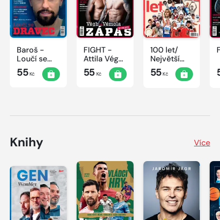
Baroš -
FIGHT -
100 let/
Loučí se
Attila Végh
Největší
dravec
vs. Karlos
okamžiky
55
55
55
Kč
Kč
Kč
Vémola
českého
sportu
Knihy
Více