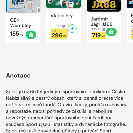
Vládci hry
Jaromír
GEN
Jágr Já68
Wembley
599 Kč
4
899 Kč
od
155
296
719
Kč
Kč
Kč
Anotace
Sport je už 65 let jediným sportovním deníkem v Česku.
Nabízí silný a pestrý obsah, který si denně přečte více
než čtvrt milionů fandů. Otevírá kauzy, přináší rozhovory
a reportáže, nabízí pohledy ze zákulisí a nebojí se
odvážných komentářů sportovního dění. Nedílnou
součástí Sportu jsou i statistiky a dynamické fotografie.
Sport má také pravidelné přílohy a páteční Sport