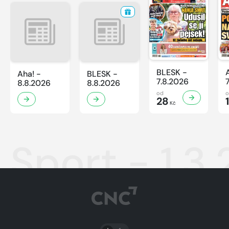
BLESK -
Aha! -
BLESK -
7.8.2026
8.8.2026
8.8.2026
od
28
Kč
Sport - 1.3
PŘEPNOUT SVĚTLÝ/TMAVÝ REŽIM