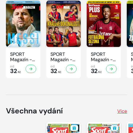
SPORT
SPORT
SPORT
Magazín -
Magazín -
Magazín -
32/2026
31/2026
30/2026
od
od
od
32
32
32
Kč
Kč
Kč
Všechna vydání
Více