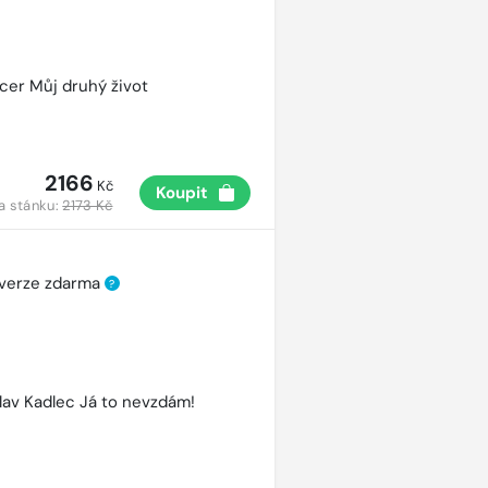
cer Můj druhý život
2166
Kč
Koupit
a stánku:
2173 Kč
 verze zdarma
?
lav Kadlec Já to nevzdám!