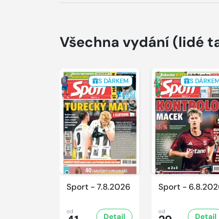
Všechna vydání
(lidé t
S DÁRKEM
S DÁRKE
Sport - 7.8.2026
Sport - 6.8.20
od
od
Detail
Detail