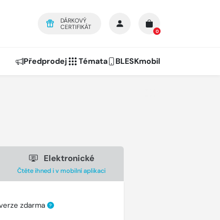
DÁRKOVÝ
CERTIFIKÁT
0
Předprodej
Témata
BLESKmobil
Elektronické
Čtěte ihned i v mobilní aplikaci
 verze zdarma
?