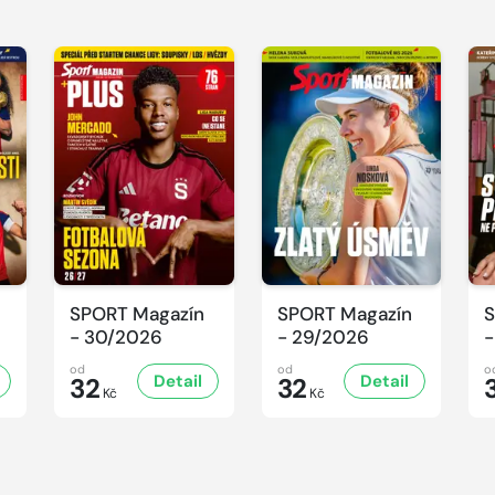
SPORT Magazín
SPORT Magazín
S
- 30/2026
- 29/2026
-
od
od
o
Detail
Detail
32
32
Kč
Kč