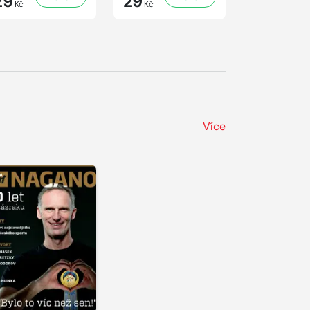
29
29
41
Kč
Kč
Kč
Více