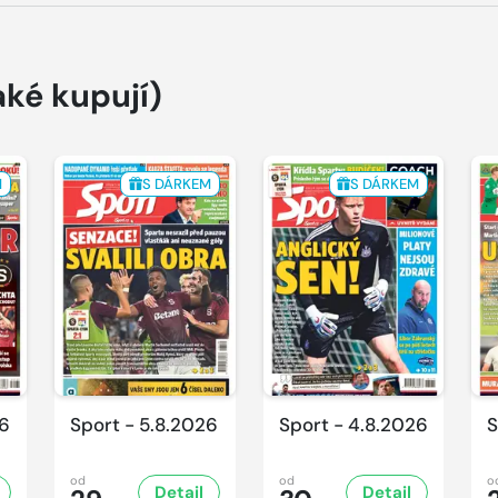
aké kupují)
M
S DÁRKEM
S DÁRKEM
26
Sport - 5.8.2026
Sport - 4.8.2026
S
od
od
o
Detail
Detail