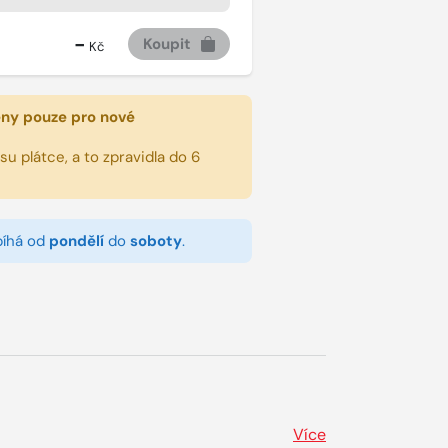
-
Koupit
Kč
eny pouze pro nové
u plátce, a to zpravidla do 6
bíhá od
pondělí
do
soboty
.
Více