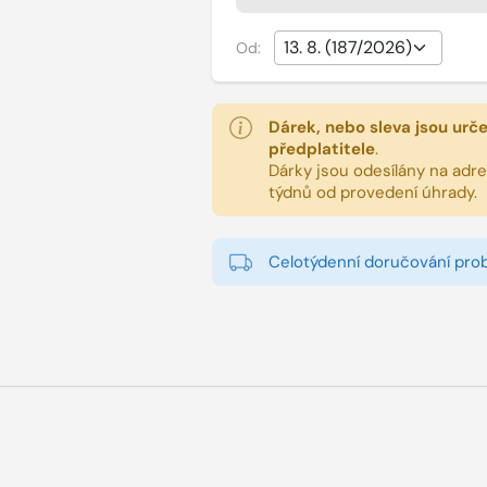
Od:
Dárek, nebo sleva jsou urč
předplatitele
.
Dárky jsou odesílány na adres
týdnů od provedení úhrady.
Celotýdenní doručování pro