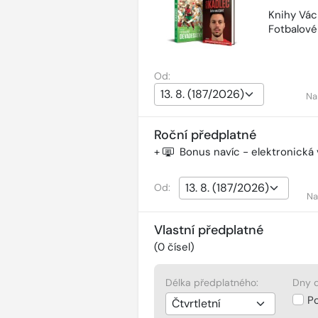
Knihy Vác
Fotbalov
Od:
Na
Roční předplatné
+
Bonus navíc - elektronická
Od:
Na
Vlastní předplatné
(
0
čísel)
Délka předplatného:
Dny d
P