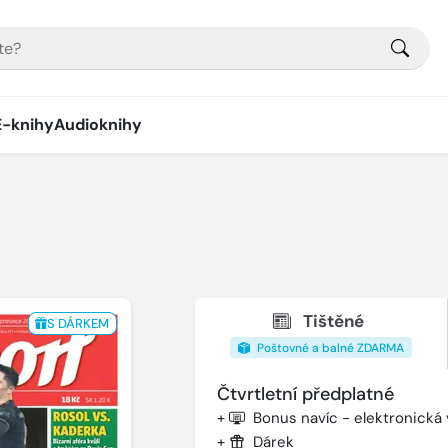
E-knihy
Audioknihy
Tištěné
S DÁRKEM
Poštovné a balné ZDARMA
Čtvrtletní předplatné
+
Bonus navíc - elektronická
+
Dárek