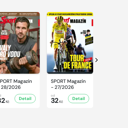
Další
PORT Magazín
SPORT Magazín
SPORT Ma
 28/2026
- 27/2026
- 26/2026
d
od
od
Detail
Detail
D
32
32
32
Kč
Kč
Kč