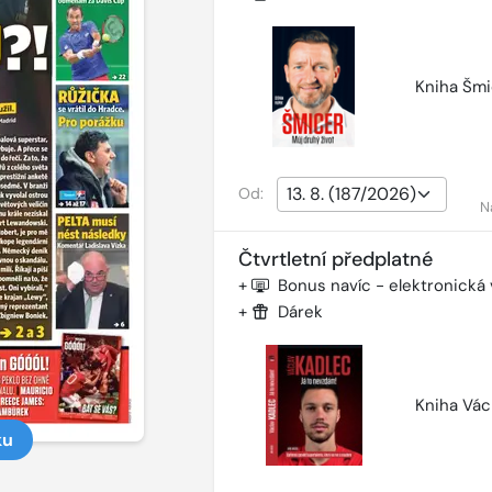
Kniha Šmi
Od:
N
Čtvrtletní předplatné
+
Bonus navíc - elektronická
+
Dárek
Kniha Vác
ku