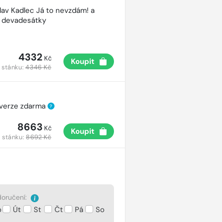
lav Kadlec Já to nevzdám! a
é devadesátky
4332
Kč
Koupit
 stánku:
4346 Kč
 verze zdarma
?
8663
Kč
Koupit
 stánku:
8692 Kč
oručení:
o
Út
St
Čt
Pá
So