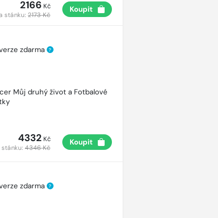
2166
Kč
Koupit
a stánku:
2173 Kč
 verze zdarma
?
cer Můj druhý život a Fotbalové
tky
4332
Kč
Koupit
 stánku:
4346 Kč
 verze zdarma
?