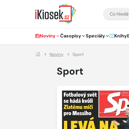
Přejít na hlavní obsah
VYHLEDÁVÁNÍ
Hlavní navigace
Noviny
Časopisy
Speciály
Knihy
Noviny
Sport
Sport