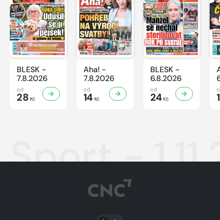
BLESK -
Aha! -
BLESK -
7.8.2026
7.8.2026
6.8.2026
od
od
od
28
14
24
Kč
Kč
Kč
Sport - 1.11
PŘEPNOUT SVĚTLÝ/TMAVÝ REŽIM