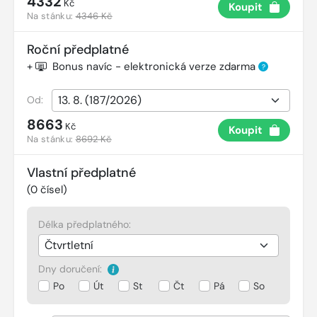
4332
Kč
Koupit
Na stánku:
4346 Kč
Roční předplatné
+
Bonus navíc - elektronická verze zdarma
?
Od:
8663
Kč
Koupit
Na stánku:
8692 Kč
Vlastní předplatné
(
0
čísel)
Délka předplatného:
Dny doručení:
Po
Út
St
Čt
Pá
So