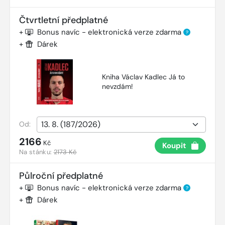
Čtvrtletní předplatné
+
Bonus navíc - elektronická verze zdarma
?
+
Dárek
Kniha Václav Kadlec Já to
nevzdám!
Od:
2166
Kč
Koupit
Na stánku:
2173 Kč
Půlroční předplatné
+
Bonus navíc - elektronická verze zdarma
?
+
Dárek