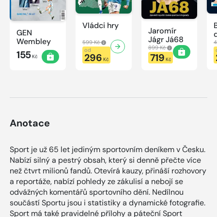
Vládci hry
Jaromír
GEN
Jágr Já68
Wembley
599 Kč
4
899 Kč
od
155
296
719
Kč
Kč
Kč
Anotace
Sport je už 65 let jediným sportovním deníkem v Česku.
Nabízí silný a pestrý obsah, který si denně přečte více
než čtvrt milionů fandů. Otevírá kauzy, přináší rozhovory
a reportáže, nabízí pohledy ze zákulisí a nebojí se
odvážných komentářů sportovního dění. Nedílnou
součástí Sportu jsou i statistiky a dynamické fotografie.
Sport má také pravidelné přílohy a páteční Sport