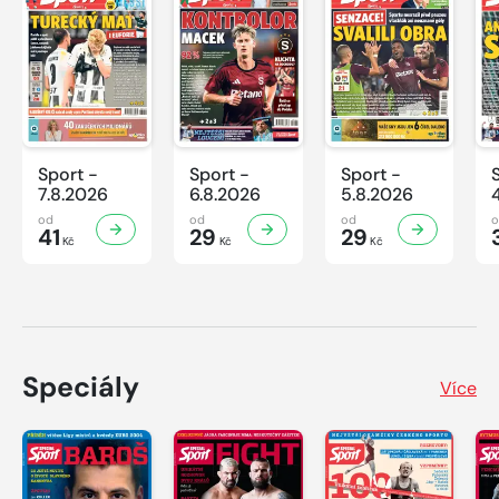
Sport -
Sport -
Sport -
7.8.2026
6.8.2026
5.8.2026
od
od
od
41
29
29
Kč
Kč
Kč
Speciály
Více