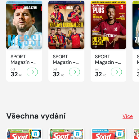
SPORT
SPORT
SPORT
Magazín -
Magazín -
Magazín -
32/2026
31/2026
30/2026
od
od
od
32
32
32
Kč
Kč
Kč
Všechna vydání
Více