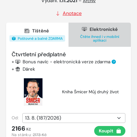
Vydání:
1.11.2021
–
Archiv
Anotace
Elektronické
Tištěné
Čtěte ihned i v mobilní
Poštovné a balné ZDARMA
aplikaci
Čtvrtletní předplatné
+
Bonus navíc - elektronická verze zdarma
?
+
Dárek
Kniha Šmicer Můj druhý život
Od:
2166
Kč
Koupit
Na stánku:
2173 Kč