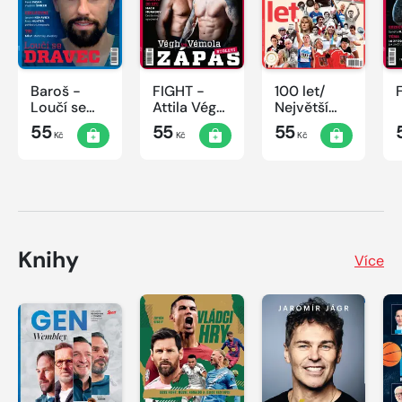
Baroš -
FIGHT -
100 let/
Loučí se
Attila Végh
Největší
dravec
vs. Karlos
okamžiky
55
55
55
Kč
Kč
Kč
Vémola
českého
sportu
Knihy
Více