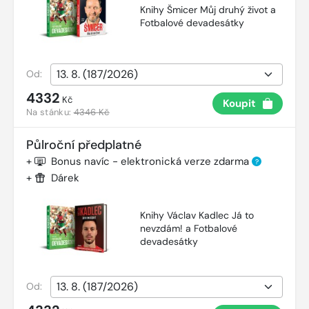
Knihy Šmicer Můj druhý život a
Fotbalové devadesátky
Od:
4332
Kč
Koupit
Na stánku:
4346 Kč
Půlroční předplatné
+
Bonus navíc - elektronická verze zdarma
?
+
Dárek
Knihy Václav Kadlec Já to
nevzdám! a Fotbalové
devadesátky
Od: