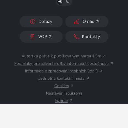
Dotazy
O nás
VOP
Kontakty
Autorská práva k publikovaným materiálům
Podmínky pro užívání služby informační společnosti
Informace o zpracování osobních údajů
Jednotná kontaktní místa
Cookies
Nastavení soukromí
Inzerce
Redakce