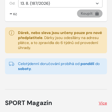
Od:
-
Koupit
Kč
Dárek, nebo sleva jsou určeny pouze pro nové
předplatitele
.
Dárky jsou odesílány na adresu
plátce, a to zpravidla do 6 týdnů od provedení
úhrady.
Celotýdenní doručování probíhá od
pondělí
do
soboty
.
SPORT Magazín
Více