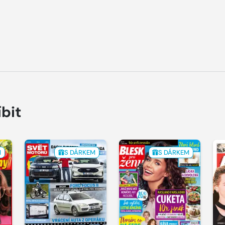
íbit
M
S DÁRKEM
S DÁRKEM