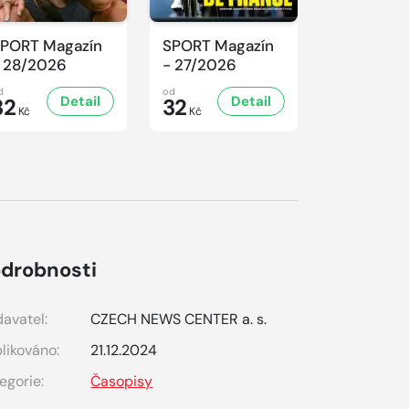
PORT Magazín
SPORT Magazín
SPORT Ma
 28/2026
- 27/2026
- 26/2026
d
od
od
Detail
Detail
D
32
32
32
Kč
Kč
Kč
drobnosti
avatel:
CZECH NEWS CENTER a. s.
likováno:
21.12.2024
egorie:
Časopisy