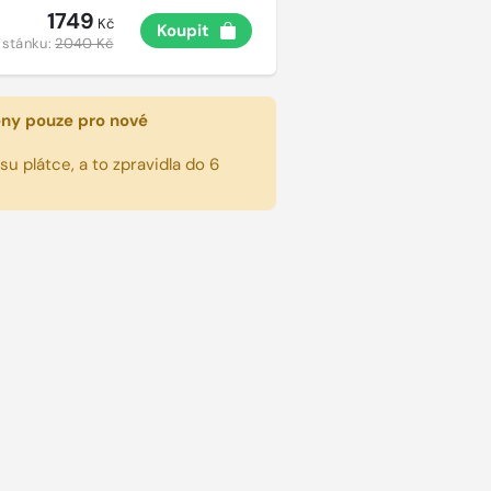
1749
Kč
Koupit
 stánku:
2040 Kč
eny pouze pro nové
u plátce, a to zpravidla do 6