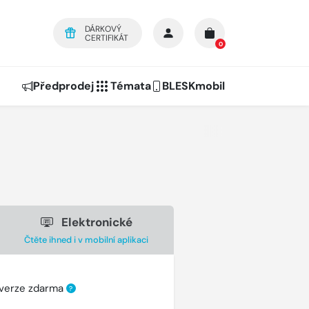
DÁRKOVÝ
CERTIFIKÁT
0
Předprodej
Témata
BLESKmobil
Elektronické
Čtěte ihned i v mobilní aplikaci
 verze zdarma
?