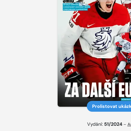
Prolistovat ukáz
Vydání:
51/2024
–
A