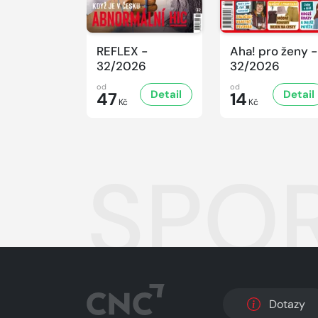
REFLEX -
Aha! pro ženy -
32/2026
32/2026
od
od
Detail
Detail
47
14
Kč
Kč
SPOR
Dotazy