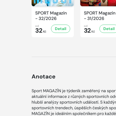
SPORT Magazín
SPORT Magazín
- 32/2026
- 31/2026
od
od
Detail
Detail
32
32
Kč
Kč
Anotace
Sport MAGAZÍN je týdeník zaměřený na sporto
aktuální informace z různých sportovních od
hlubší analýzy sportovních událostí. S každ
sportovních trendech, úspěších českých spor
MAGAZÍN je ideálním společníkem pro každéh