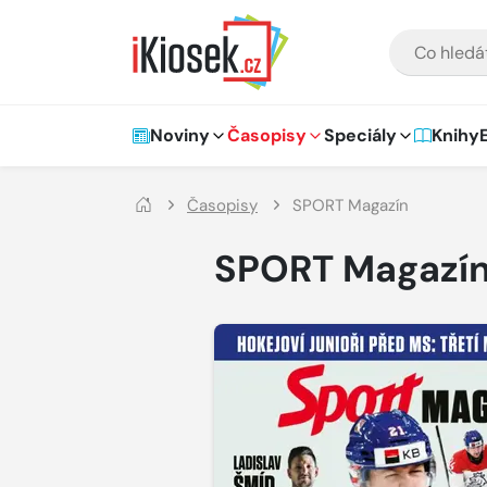
Přejít na hlavní obsah
VYHLEDÁVÁNÍ
Hlavní navigace
Noviny
Časopisy
Speciály
Knihy
Časopisy
SPORT Magazín
SPORT Magazí