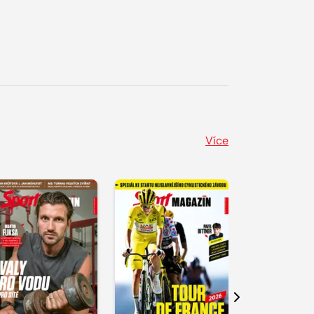
Více
Další