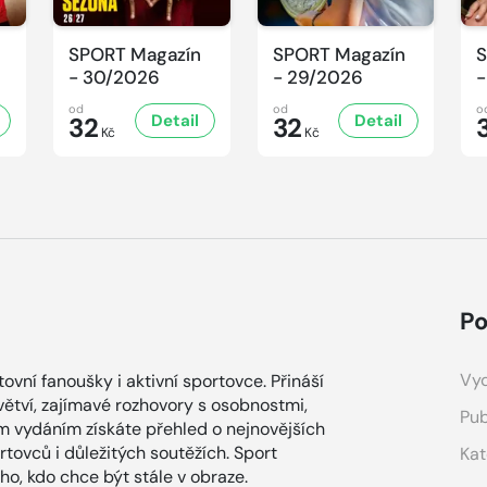
SPORT Magazín
SPORT Magazín
S
- 30/2026
- 29/2026
-
od
od
o
Detail
Detail
32
32
Kč
Kč
Po
Vyd
vní fanoušky i aktivní sportovce. Přináší
větví, zajímavé rozhovory s osobnostmi,
Pub
ým vydáním získáte přehled o nejnovějších
tovců i důležitých soutěžích. Sport
Kat
o, kdo chce být stále v obraze.