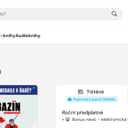
E-knihy
Audioknihy
n
Tištěné
Poštovné a balné ZDARMA
Roční předplatné
+
Bonus navíc - elektronická