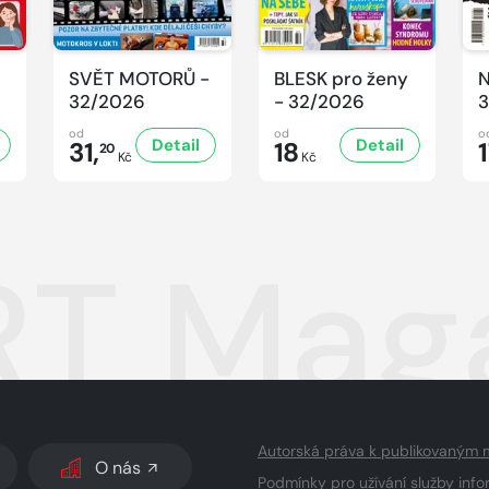
SVĚT MOTORŮ -
BLESK pro ženy
N
32/2026
- 32/2026
3
od
od
o
Detail
Detail
31,
18
20
Kč
Kč
T Maga
Autorská práva k publikovaným 
O nás
Podmínky pro užívání služby info