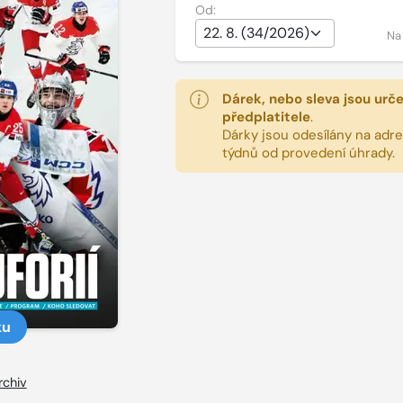
Od:
Na
Dárek, nebo sleva jsou urč
předplatitele
.
Dárky jsou odesílány na adres
týdnů od provedení úhrady.
ku
rchiv