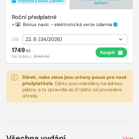
Poštovné a balné ZDARMA
aplikaci
Roční předplatné
+
Bonus navíc - elektronická verze zdarma
?
Od:
1749
Kč
Koupit
Na stánku:
2040 Kč
Dárek, nebo sleva jsou určeny pouze pro nové
předplatitele
.
Dárky jsou odesílány na adresu
plátce, a to zpravidla do 6 týdnů od provedení
úhrady.
Všechna vydání
Více