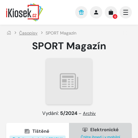
Přejít na hlavní obsah
0
Časopisy
SPORT Magazín
SPORT Magazín
Vydání:
5/2024
–
Archiv
Elektronické
Tištěné
Čtěte ihned i v mobilní