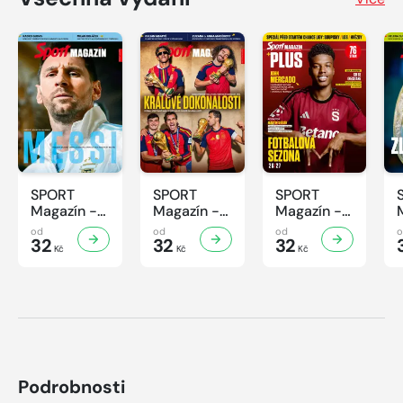
SPORT
SPORT
SPORT
Magazín -
Magazín -
Magazín -
32/2026
31/2026
30/2026
od
od
od
32
32
32
Kč
Kč
Kč
Podrobnosti