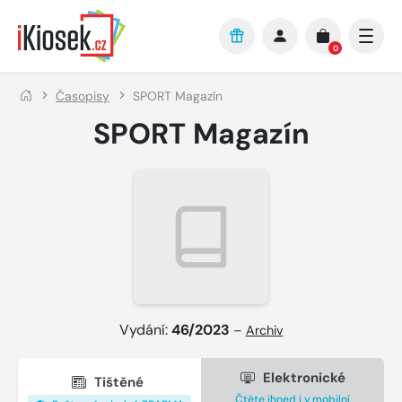
Přejít na hlavní obsah
0
Časopisy
SPORT Magazín
SPORT Magazín
Vydání:
46/2023
–
Archiv
Elektronické
Tištěné
Čtěte ihned i v mobilní