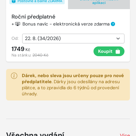
Poštovné a balné ZDARMA
aplikaci
Roční předplatné
+
Bonus navíc - elektronická verze zdarma
?
Od:
1749
Kč
Koupit
Na stánku:
2040 Kč
Dárek, nebo sleva jsou určeny pouze pro nové
předplatitele
.
Dárky jsou odesílány na adresu
plátce, a to zpravidla do 6 týdnů od provedení
úhrady.
Všechna vydání
Více