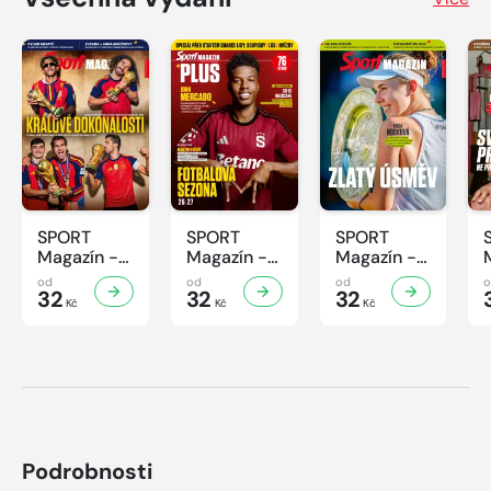
SPORT
SPORT
SPORT
Magazín -
Magazín -
Magazín -
31/2026
30/2026
29/2026
od
od
od
32
32
32
Kč
Kč
Kč
Podrobnosti