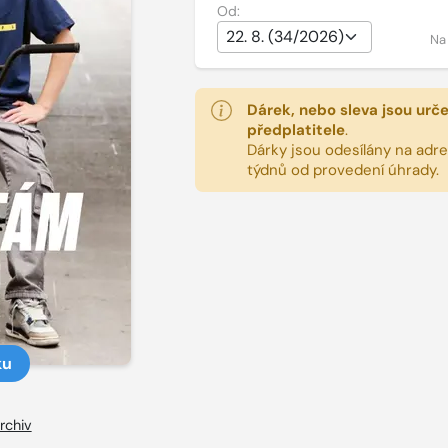
Od:
Na
Dárek, nebo sleva jsou urč
předplatitele
.
Dárky jsou odesílány na adres
týdnů od provedení úhrady.
ku
rchiv