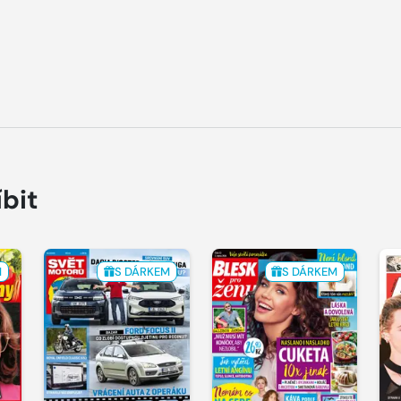
íbit
M
S DÁRKEM
S DÁRKEM