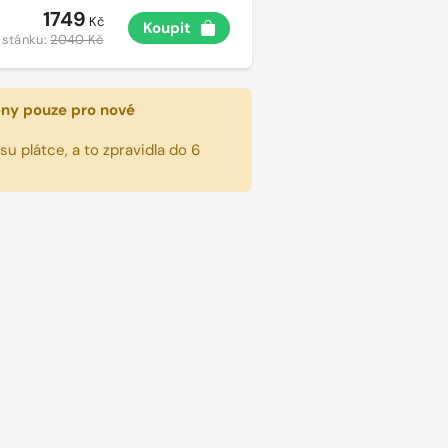
1749
Kč
Koupit
 stánku:
2040 Kč
eny pouze pro nové
u plátce, a to zpravidla do 6