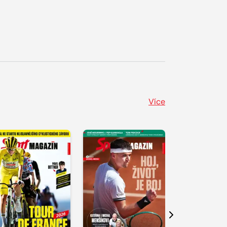
Více
Další