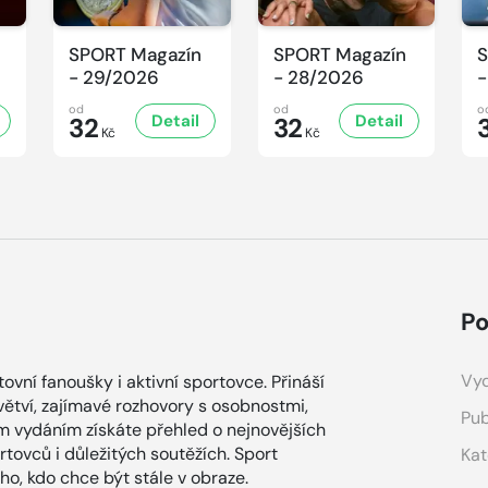
SPORT Magazín
SPORT Magazín
S
- 29/2026
- 28/2026
-
od
od
o
Detail
Detail
32
32
Kč
Kč
Po
Vyd
vní fanoušky i aktivní sportovce. Přináší
větví, zajímavé rozhovory s osobnostmi,
Pub
ým vydáním získáte přehled o nejnovějších
tovců i důležitých soutěžích. Sport
Kat
o, kdo chce být stále v obraze.