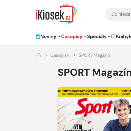
Přejít na hlavní obsah
VYHLEDÁVÁNÍ
Hlavní navigace
Noviny
Časopisy
Speciály
Knihy
Časopisy
SPORT Magazín
SPORT Magazí