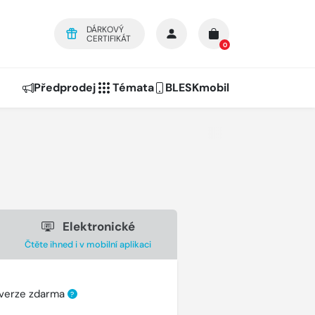
DÁRKOVÝ
CERTIFIKÁT
0
Předprodej
Témata
BLESKmobil
Elektronické
Čtěte ihned i v mobilní aplikaci
 verze zdarma
?