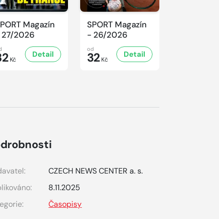
PORT Magazín
SPORT Magazín
SPORT Ma
 27/2026
- 26/2026
- 25/2026
d
od
od
Detail
Detail
D
32
32
32
Kč
Kč
Kč
drobnosti
avatel:
CZECH NEWS CENTER a. s.
likováno:
8.11.2025
egorie:
Časopisy