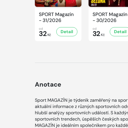
SPORT Magazín
SPORT Magazín
- 31/2026
- 30/2026
od
od
Detail
Detail
32
32
Kč
Kč
Anotace
Sport MAGAZÍN je týdeník zaměřený na sporto
aktuální informace z různých sportovních od
hlubší analýzy sportovních událostí. S každ
sportovních trendech, úspěších českých spor
MAGAZÍN je ideálním společníkem pro každéh