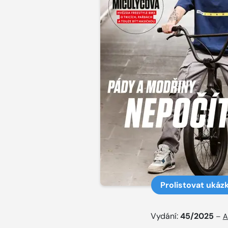
Prolistovat ukáz
Vydání:
45/2025
–
A