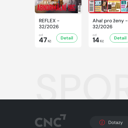
REFLEX -
Aha! pro ženy -
32/2026
32/2026
od
od
Detail
Detail
47
14
Kč
Kč
SPOR
Dotazy