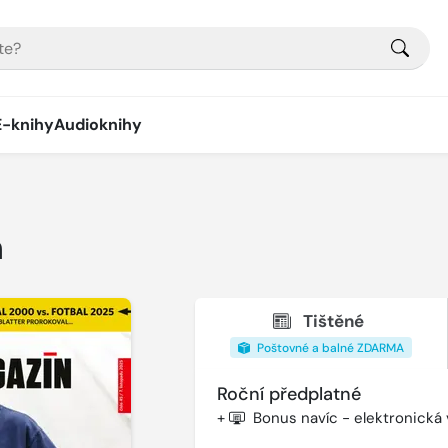
E-knihy
Audioknihy
n
Tištěné
Poštovné a balné ZDARMA
Roční předplatné
+
Bonus navíc - elektronická