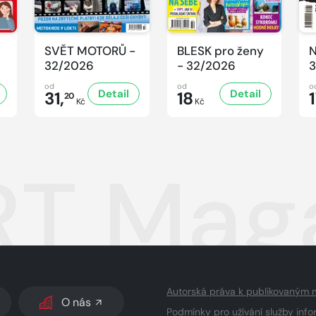
SVĚT MOTORŮ -
BLESK pro ženy
N
32/2026
- 32/2026
3
od
od
o
Detail
Detail
31,
18
20
Kč
Kč
T Maga
Autorská práva k publikovaným 
O nás
Podmínky pro užívání služby info