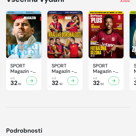
SPORT
SPORT
SPORT
Magazín -
Magazín -
Magazín -
32/2026
31/2026
30/2026
od
od
od
32
32
32
Kč
Kč
Kč
Podrobnosti