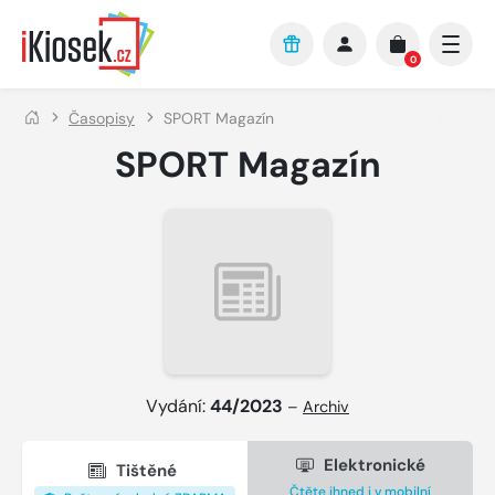
Přejít na hlavní obsah
0
Časopisy
SPORT Magazín
SPORT Magazín
Vydání:
44/2023
–
Archiv
Elektronické
Tištěné
Čtěte ihned i v mobilní