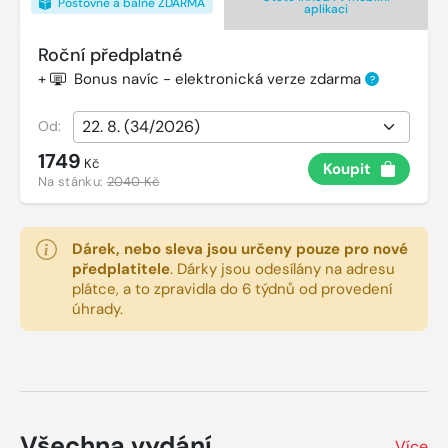
Poštovné a balné ZDARMA
aplikaci
Roční předplatné
+
Bonus navíc - elektronická verze zdarma
?
Od:
1749
Kč
Koupit
Na stánku:
2040 Kč
Dárek, nebo sleva jsou určeny pouze pro nové
předplatitele
.
Dárky jsou odesílány na adresu
plátce, a to zpravidla do 6 týdnů od provedení
úhrady.
Všechna vydání
Více