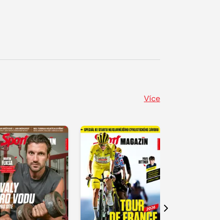
Více
Další