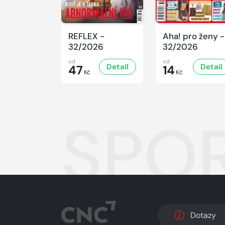
REFLEX -
Aha! pro ženy -
32/2026
32/2026
od
od
Detail
Detail
47
14
Kč
Kč
SPOR
Dotazy