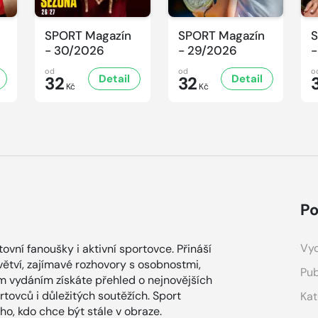
SPORT Magazín
SPORT Magazín
S
- 30/2026
- 29/2026
-
od
od
o
Detail
Detail
32
32
Kč
Kč
Po
Vyd
vní fanoušky i aktivní sportovce. Přináší
větví, zajímavé rozhovory s osobnostmi,
Pub
ým vydáním získáte přehled o nejnovějších
tovců i důležitých soutěžích. Sport
Kat
o, kdo chce být stále v obraze.