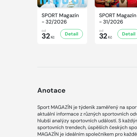
SPORT Magazín
SPORT Magazín
- 32/2026
- 31/2026
od
od
Detail
Detail
32
32
Kč
Kč
Anotace
Sport MAGAZÍN je týdeník zaměřený na sporto
aktuální informace z různých sportovních od
hlubší analýzy sportovních událostí. S každ
sportovních trendech, úspěších českých spor
MAGAZÍN je ideálním společníkem pro každéh