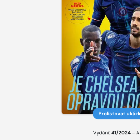
Prolistovat ukáz
Vydání:
41/2024
–
A