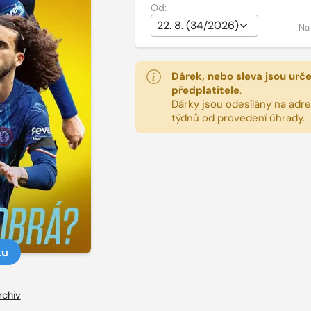
Od:
Na
Dárek, nebo sleva jsou urč
předplatitele
.
Dárky jsou odesílány na adres
týdnů od provedení úhrady.
ku
rchiv