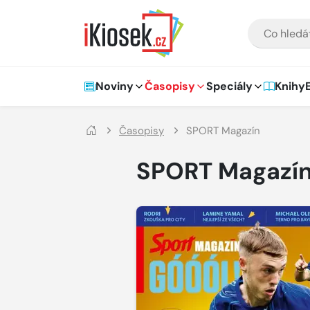
Přejít na hlavní obsah
VYHLEDÁVÁNÍ
Hlavní navigace
Noviny
Časopisy
Speciály
Knihy
Časopisy
SPORT Magazín
SPORT Magazí