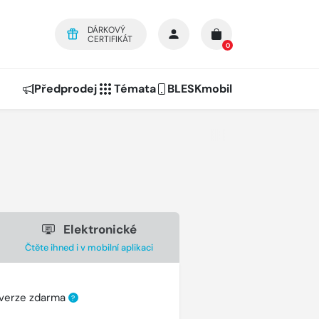
DÁRKOVÝ
CERTIFIKÁT
0
Předprodej
Témata
BLESKmobil
Elektronické
Čtěte ihned i v mobilní aplikaci
 verze zdarma
?