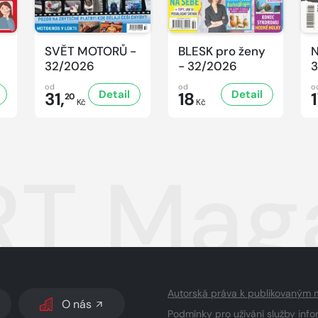
SVĚT MOTORŮ -
BLESK pro ženy
N
32/2026
- 32/2026
3
od
od
o
Detail
Detail
31,
18
20
Kč
Kč
T Maga
Autorská práva k publikovaným 
O nás
Podmínky pro užívání služby info