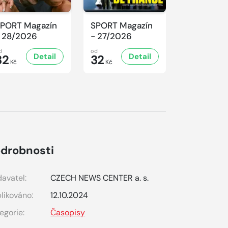
PORT Magazín
SPORT Magazín
SPORT Ma
 28/2026
- 27/2026
- 26/2026
d
od
od
Detail
Detail
D
32
32
32
Kč
Kč
Kč
drobnosti
avatel:
CZECH NEWS CENTER a. s.
likováno:
12.10.2024
egorie:
Časopisy