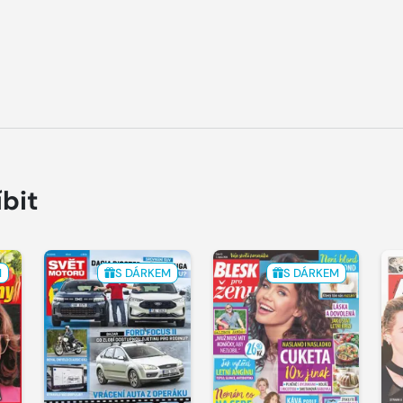
íbit
M
S DÁRKEM
S DÁRKEM