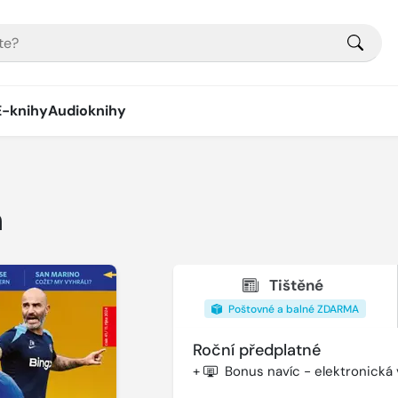
E-knihy
Audioknihy
n
Tištěné
Poštovné a balné ZDARMA
Roční předplatné
+
Bonus navíc - elektronická