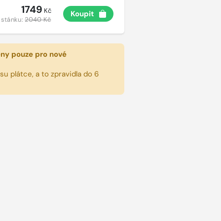
1749
Kč
Koupit
 stánku:
2040 Kč
eny pouze pro nové
u plátce, a to zpravidla do 6